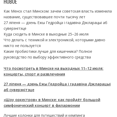
НОВОЕ
Как Менск стал Минском: зачем советская власть изменила
название, существовавшее почти тысячу лет
27 ліпеня — дзень Ежы Гедройца і гадавіна Дэкларацыі аб
суверэнітэце
Куда сходить в Минске в выходные 25–26 июля
Что делать с техникой и электроникой, которыми давно
никто не пользуется
Какие пробиотики лучше для кишечника? Полное
руководство по выбору эффективного средства
Что посмотреть в Минске на выходных 11–12 июля:
концерты, спорт и развлечения
27 ліпеня — дзень Ежы Гедройца і гадавіна Дэкларацыі
аб суверэнітэце
«Шоу оркестров» в Минске: как пройдёт большой
симфонический концерт в филармонии
Лучшие колонки для путешествий и кемпинга