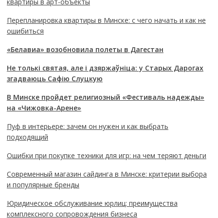
квартиры в арт-объекты
Перепланировка квартиры в Минске: с чего начать и как не
ошибиться
«Белавиа» возобновила полеты в Дагестан
Не толькі святая, але і дзяржаўніца: у Старых Дарогах
згадваюць Сафію Слуцкую
В Минске пройдет религиозный «Фестиваль надежды»
на «Чижовка-Арене»
Пуф в интерьере: зачем он нужен и как выбрать
подходящий
Ошибки при покупке техники для игр: на чем теряют деньги
Современный магазин сайдинга в Минске: критерии выбора
и популярные бренды
Юридическое обслуживание юрлиц: преимущества
комплексного сопровождения бизнеса