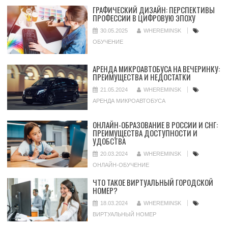
ГРАФИЧЕСКИЙ ДИЗАЙН: ПЕРСПЕКТИВЫ
ПРОФЕССИИ В ЦИФРОВУЮ ЭПОХУ
30.05.2025
WHEREMINSK
ОБУЧЕНИЕ
АРЕНДА МИКРОАВТОБУСА НА ВЕЧЕРИНКУ:
ПРЕИМУЩЕСТВА И НЕДОСТАТКИ
21.05.2024
WHEREMINSK
АРЕНДА МИКРОАВТОБУСА
ОНЛАЙН-ОБРАЗОВАНИЕ В РОССИИ И СНГ:
ПРЕИМУЩЕСТВА ДОСТУПНОСТИ И
УДОБСТВА
20.03.2024
WHEREMINSK
ОНЛАЙН-ОБУЧЕНИЕ
ЧТО ТАКОЕ ВИРТУАЛЬНЫЙ ГОРОДСКОЙ
НОМЕР?
18.03.2024
WHEREMINSK
ВИРТУАЛЬНЫЙ НОМЕР