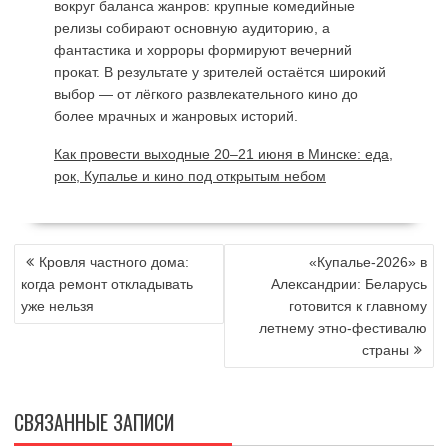
вокруг баланса жанров: крупные комедийные
релизы собирают основную аудиторию, а
фантастика и хорроры формируют вечерний
прокат. В результате у зрителей остаётся широкий
выбор — от лёгкого развлекательного кино до
более мрачных и жанровых историй.
Как провести выходные 20–21 июня в Минске: еда,
рок, Купалье и кино под открытым небом
НАВИГАЦИЯ
Кровля частного дома:
«Купалье-2026» в
ПО
когда ремонт откладывать
Александрии: Беларусь
ЗАПИСЯМ
уже нельзя
готовится к главному
летнему этно-фестивалю
страны
СВЯЗАННЫЕ ЗАПИСИ