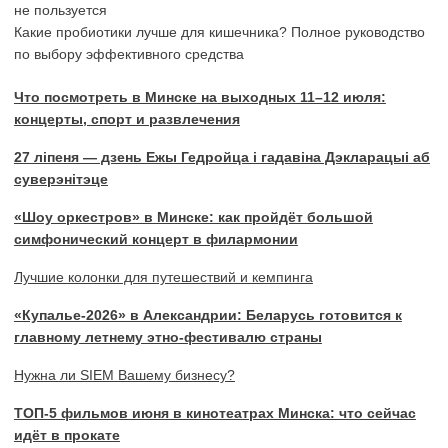
не пользуется
Какие пробиотики лучше для кишечника? Полное руководство
по выбору эффективного средства
Что посмотреть в Минске на выходных 11–12 июля:
концерты, спорт и развлечения
27 ліпеня — дзень Ежы Гедройца і гадавіна Дэкларацыі аб
суверэнітэце
«Шоу оркестров» в Минске: как пройдёт большой
симфонический концерт в филармонии
Лучшие колонки для путешествий и кемпинга
«Купалье-2026» в Александрии: Беларусь готовится к
главному летнему этно-фестивалю страны
Нужна ли SIEM Вашему бизнесу?
ТОП-5 фильмов июня в кинотеатрах Минска: что сейчас
идёт в прокате