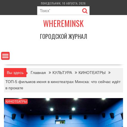
Перейти
ПОНЕДЕЛЬНИК, 10 АВГУСТА, 2026
к
содержимому
WHEREMINSK
ГОРОДСКОЙ ЖУРНАЛ
Вы здесь
Главная
КУЛЬТУРА
КИНОТЕАТРЫ
ТОП-5 фильмов июня в кинотеатрах Минска: что сейчас идёт
в прокате
КИНОТЕАТРЫ