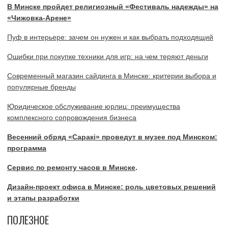
В Минске пройдет религиозный «Фестиваль надежды» на
«Чижовка-Арене»
Пуф в интерьере: зачем он нужен и как выбрать подходящий
Ошибки при покупке техники для игр: на чем теряют деньги
Современный магазин сайдинга в Минске: критерии выбора и
популярные бренды
Юридическое обслуживание юрлиц: преимущества
комплексного сопровождения бизнеса
Весенний обряд «Саракі» проведут в музее под Минском:
программа
Сервис по ремонту часов в Минске
.
Дизайн-проект офиса в Минске: роль цветовых решений
и этапы разработки
ПОЛЕЗНОЕ