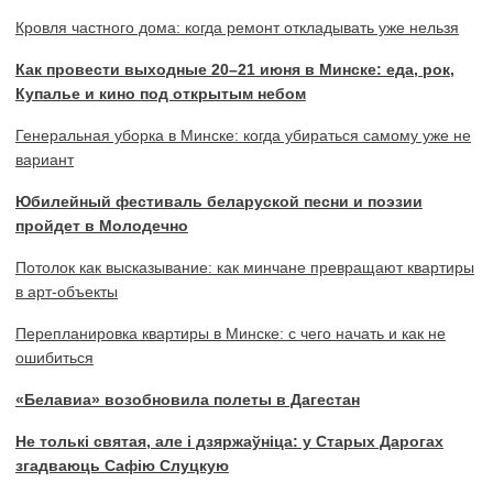
Кровля частного дома: когда ремонт откладывать уже нельзя
Как провести выходные 20–21 июня в Минске: еда, рок,
Купалье и кино под открытым небом
Генеральная уборка в Минске: когда убираться самому уже не
вариант
Юбилейный фестиваль беларуской песни и поэзии
пройдет в Молодечно
Потолок как высказывание: как минчане превращают квартиры
в арт-объекты
Перепланировка квартиры в Минске: с чего начать и как не
ошибиться
«Белавиа» возобновила полеты в Дагестан
Не толькі святая, але і дзяржаўніца: у Старых Дарогах
згадваюць Сафію Слуцкую