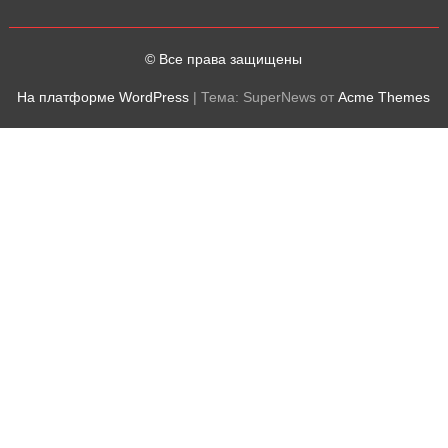
т
к
а
© Все права защищены
На платформе WordPress
|
Тема: SuperNews от
Acme Themes