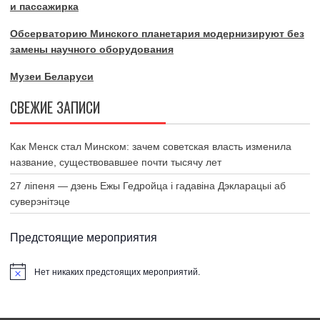
и пассажирка
Обсерваторию Минского планетария модернизируют без
замены научного оборудования
Музеи Беларуси
СВЕЖИЕ ЗАПИСИ
Как Менск стал Минском: зачем советская власть изменила
название, существовавшее почти тысячу лет
27 ліпеня — дзень Ежы Гедройца і гадавіна Дэкларацыі аб
суверэнітэце
Предстоящие мероприятия
Нет никаких предстоящих мероприятий.
З
а
м
е