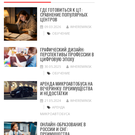
ГДЕ ГОТОВИТЬСЯ К ЦТ:
СРАВНЕНИЕ ПОПУЛЯРНЫХ
ЦЕНТРОВ
09.03.2026
WHEREMINSK
ОБУЧЕНИЕ
ГРАФИЧЕСКИЙ ДИЗАЙН:
ПЕРСПЕКТИВЫ ПРОФЕССИИ В
ЦИФРОВУЮ ЭПОХУ
30.05.2025
WHEREMINSK
ОБУЧЕНИЕ
АРЕНДА МИКРОАВТОБУСА НА
ВЕЧЕРИНКУ: ПРЕИМУЩЕСТВА
И НЕДОСТАТКИ
21.05.2024
WHEREMINSK
АРЕНДА
МИКРОАВТОБУСА
ОНЛАЙН-ОБРАЗОВАНИЕ В
РОССИИ И СНГ:
ПРЕИМУЩЕСТВА