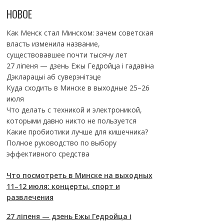
НОВОЕ
Как Менск стал Минском: зачем советская
власть изменила название,
существовавшее почти тысячу лет
27 ліпеня — дзень Ежы Гедройца і гадавіна
Дэкларацыі аб суверэнітэце
Куда сходить в Минске в выходные 25–26
июля
Что делать с техникой и электроникой,
которыми давно никто не пользуется
Какие пробиотики лучше для кишечника?
Полное руководство по выбору
эффективного средства
Что посмотреть в Минске на выходных
11–12 июля: концерты, спорт и
развлечения
27 ліпеня — дзень Ежы Гедройца і