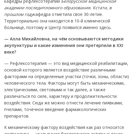
кафедры рефлексотерапии
Белорусской медицинской
академии последипломного образования.
Кстати, в
прошлом году
кафедра отметила свое 30-летие.
Территориально она находится в 10-й клинической
больнице, поэтому и Центр появился именно здесь.
—
Алла Михайловна, на чём основываются методики
акупунктуры и какие изменения они претерпели в
XXI
веке?
— Рефлексотерапия — это вид медицинской реабилитации,
основой которого является воздействие различными
факторами на определенные участки (точки, зоны, области)
человеческого тела. Факторы могут быть механическими,
электрическими, световыми и так далее, а также
различаться по силе, характеру и продолжительности
воздействия. Сюда же можно отнести лечение пиявками,
пчелами, точечное введение фармакологических
препаратов.
К механическому фактору воздействия как раз относится
акупунктура — укалывание биологически активных точек,