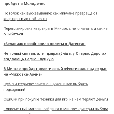
пройдет в Молодечно
Потолок как высказывание: как минчане превращают
квартиры в арт-объекты
Перепланировка квартиры в Минске: с чего начать и как не
ошибиться
«Белавиа» возобновила полеты в Дагестан
Не толькі святая, але і дзяржаўніца: у Старых Дарогах
згадваюць Сафію Слуцкую
В Минске пройдет религиозный «Фестиваль надежды»
на «Чижовка-Арене»
Пуф в интерьере: зачем он нужен и как выбрать
подходящий
Ошибки при покупке техники для игр: на чем теряют деньги
Современный магазин сайдинга в Минске: критерии выбора