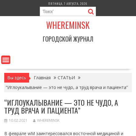
Перейти
ПЯТНИЦА, 7 АВГУСТА, 2026
к
содержимому
WHEREMINSK
ГОРОДСКОЙ ЖУРНАЛ
Вы здесь
Главная
СТАТЬИ
“Иглоукалывание — это не чудо, а труд врача и пациента”
“ИГЛОУКАЛЫВАНИЕ — ЭТО НЕ ЧУДО, А
ТРУД ВРАЧА И ПАЦИЕНТА”
10.02.2021
WHEREMINSK
В феврале wM заинтересовался восточной медициной и