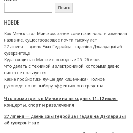
Поиск
НОВОЕ
Как Менск стал Минском: зачем советская власть изменила
название, существовавшее почти тысячу лет
27 ліпеня — дзень Ежы Гедройца і гадавіна Дэкларацыі аб
суверэнітэце
Куда сходить в Минске в выходные 25–26 июля
Что делать с техникой и электроникой, которыми давно
никто не пользуется
Какие пробиотики лучше для кишечника? Полное
руководство по выбору эффективного средства
Что посмотреть в Минске на выходных 11–12 июля:
концерты, спорт и развлечения
27 ліпеня — дзень Ежы Гедройца і гадавіна Дэкларацыі
аб суверэнітэце