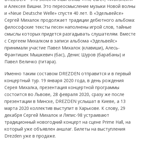
и Алексея Вишни. Это переосмысление музыки Новой волны
и «Neue Deutsche Welle» спустя 40 лет. В «Эдельвейсе»
Сергей Михалок продолжает традиции дебютного альбома:
философские тексты песен наполнены игрой слов, тайные
смыслы которых придется разгадывать слушателям. Вместе
с Сергеем Михалком в записи альбома «Эдельвейс»
принимали участие Павел Михалок (клавиши), Алесь-
Франтишек Мышкевич (бас), Денис Шуров (барабаны) и
Павел Величко (гитара).
Именно таким составом DREZDEN отправится и в первый
концертный тур. 19 января 2020 года, в день рождения
Серея Михалка, презентация концертной программы
состоится во Львове, 28 февраля 2020, сразу же после
презентации в Минске, DREZDEN услышат в Киеве, а 13
марта 2020 коллектив выступит в Харькове. К слову, 29
декабря Сергей Михалок и Ляпис-98 устраивают
традиционный новогодний концерт на сцене Prime Hall, на
который уже объявлен аншлаг. Билеты на выступления
Drezden уже в продаже.