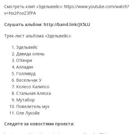
Смотреть клип «Эдельвейс»: https://www.youtube.com/watch?
v=Nx2PoxZ3fPA
Слушать альбом:
http://band.link/JX5LU
Трек-лист альбома «Эдельвейс»:
Эдельвейс
Давида олень
О’Хенри
Алладин
Голливуд
Весельчак У
Колесо Калипсо
Стальная Аляска
Мутабор
Повелитель мух
Оле Лукойе
Следите за новостями проекта: