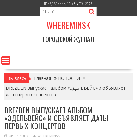
Перейти
ПОНЕДЕЛЬНИК, 10 АВГУСТА, 2026
к
содержимому
WHEREMINSK
ГОРОДСКОЙ ЖУРНАЛ
Вы здесь
Главная
НОВОСТИ
DREZDEN выпускает альбом «ЭДЕЛЬВЕЙС» и объявляет
даты первых концертов
DREZDEN ВЫПУСКАЕТ АЛЬБОМ
«ЭДЕЛЬВЕЙС» И ОБЪЯВЛЯЕТ ДАТЫ
ПЕРВЫХ КОНЦЕРТОВ
06.12.2019
WHEREMINSK