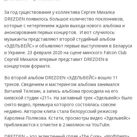
За год существования у коллектива Сергея Михалка
DREZDEN появилось большое количество поклонников,
которые с нетерпением ждали выхода нового альбома и
анонсирования первых концертов. И вот случилось:
музыканты представляют второй студийный альбом
«ЭДЕЛЬВЕЙС» и объявляют первые выступления в Беларуси
и Украине. 23 февраля 2020 на сцене минского Falcon Club
Сергей Михалок впервые представит DREZDEN в
концертном формате.
Во второй альбом DREZDEN «ЭДЕЛЬВЕЙС» вошло 11
треков. Сведением и мастерингом альбома занимался
Виталий Телезин, а запись альбома проходила на его
киевской студии «211». На заглавный трек «Эдельвейс» было
снято видео, премьера которого состоялась совсем
недавно. Автором клипа стала белорусский режиссер
Каролина Полякова. Кстати, просмотры видео «Эдельвейс»
приближаются к отметке в 2 миллион на YouTube.
DREZDEN – это эклектичный сплав «The Cure», «Wolfsheim»