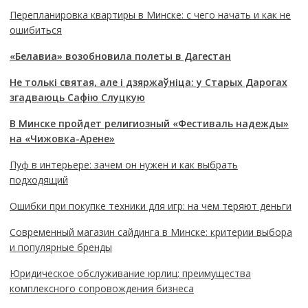
Перепланировка квартиры в Минске: с чего начать и как не
ошибиться
«Белавиа» возобновила полеты в Дагестан
Не толькі святая, але і дзяржаўніца: у Старых Дарогах
згадваюць Сафію Слуцкую
В Минске пройдет религиозный «Фестиваль надежды»
на «Чижовка-Арене»
Пуф в интерьере: зачем он нужен и как выбрать
подходящий
Ошибки при покупке техники для игр: на чем теряют деньги
Современный магазин сайдинга в Минске: критерии выбора
и популярные бренды
Юридическое обслуживание юрлиц: преимущества
комплексного сопровождения бизнеса