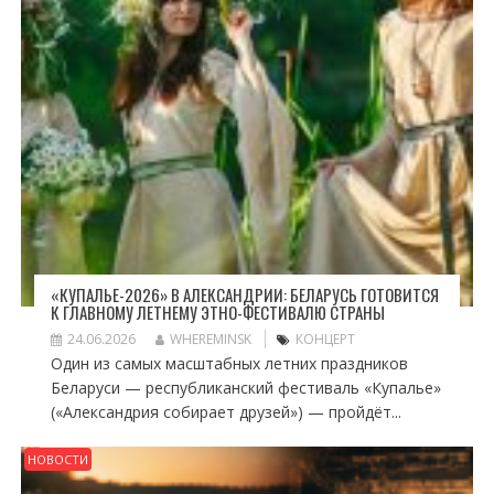
«КУПАЛЬЕ-2026» В АЛЕКСАНДРИИ: БЕЛАРУСЬ ГОТОВИТСЯ
К ГЛАВНОМУ ЛЕТНЕМУ ЭТНО-ФЕСТИВАЛЮ СТРАНЫ
24.06.2026
WHEREMINSK
КОНЦЕРТ
Один из самых масштабных летних праздников
Беларуси — республиканский фестиваль «Купалье»
(«Александрия собирает друзей») — пройдёт...
НОВОСТИ