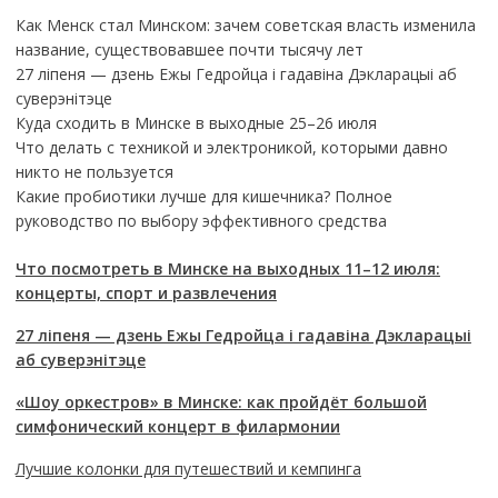
Как Менск стал Минском: зачем советская власть изменила
название, существовавшее почти тысячу лет
27 ліпеня — дзень Ежы Гедройца і гадавіна Дэкларацыі аб
суверэнітэце
Куда сходить в Минске в выходные 25–26 июля
Что делать с техникой и электроникой, которыми давно
никто не пользуется
Какие пробиотики лучше для кишечника? Полное
руководство по выбору эффективного средства
Что посмотреть в Минске на выходных 11–12 июля:
концерты, спорт и развлечения
27 ліпеня — дзень Ежы Гедройца і гадавіна Дэкларацыі
аб суверэнітэце
«Шоу оркестров» в Минске: как пройдёт большой
симфонический концерт в филармонии
Лучшие колонки для путешествий и кемпинга