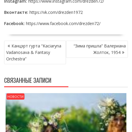
Instagram:
https://www.instagram.com/drezden72/
Вконтакте:
https://vk.com/drezden1972
Facebook:
https://www.facebook.com/drezden72/
НАВИГАЦИЯ
Канцэрт гурта “Kaciaryna
“Зима пришла” Валериана
ПО
Vadanosava & Fantasy
Жолток, 1954
ЗАПИСЯМ
Orchestra”
СВЯЗАННЫЕ ЗАПИСИ
НОВОСТИ