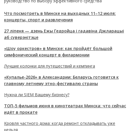
руководство по выбору эффективного средства
Что посмотреть в Минске на выходных 11–12 июля:
концерты, спорт и развлечения
27 ліпеня — дзень Ежы Гедройца і гадавіна Дэкларацыі
аб суверэнітэце
«Шоу оркестров» в Минске: как пройдёт большой
симфонический концерт в филармонии
Лучшие колонки для путешествий и кемпинга
«Купалье-2026» в Александрии: Беларусь готовится к
главному летнему этно-фестивалю страны
Нужна ли SIEM Вашему бизнесу?
ТОП-5 фильмов июня в кинотеатрах Минска: что сейчас
идёт в прокате
Кровля частного дома: когда ремонт откладывать уже
нельзя