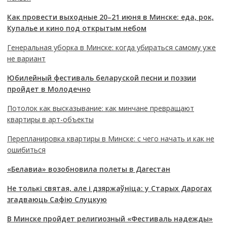
Как провести выходные 20–21 июня в Минске: еда, рок,
Купалье и кино под открытым небом
Генеральная уборка в Минске: когда убираться самому уже
не вариант
Юбилейный фестиваль беларуской песни и поэзии
пройдет в Молодечно
Потолок как высказывание: как минчане превращают
квартиры в арт-объекты
Перепланировка квартиры в Минске: с чего начать и как не
ошибиться
«Белавиа» возобновила полеты в Дагестан
Не толькі святая, але і дзяржаўніца: у Старых Дарогах
згадваюць Сафію Слуцкую
В Минске пройдет религиозный «Фестиваль надежды»