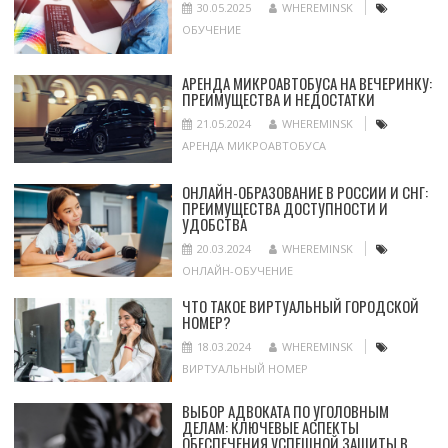
30.05.2025
WHEREMINSK
ОБУЧЕНИЕ
АРЕНДА МИКРОАВТОБУСА НА ВЕЧЕРИНКУ:
ПРЕИМУЩЕСТВА И НЕДОСТАТКИ
21.05.2024
WHEREMINSK
АРЕНДА МИКРОАВТОБУСА
ОНЛАЙН-ОБРАЗОВАНИЕ В РОССИИ И СНГ:
ПРЕИМУЩЕСТВА ДОСТУПНОСТИ И
УДОБСТВА
20.03.2024
WHEREMINSK
ОНЛАЙН-ОБУЧЕНИЕ
ЧТО ТАКОЕ ВИРТУАЛЬНЫЙ ГОРОДСКОЙ
НОМЕР?
18.03.2024
WHEREMINSK
ВИРТУАЛЬНЫЙ НОМЕР
ВЫБОР АДВОКАТА ПО УГОЛОВНЫМ
ДЕЛАМ: КЛЮЧЕВЫЕ АСПЕКТЫ
ОБЕСПЕЧЕНИЯ УСПЕШНОЙ ЗАЩИТЫ В