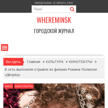
Перейти
ПОНЕДЕЛЬНИК, 10 АВГУСТА, 2026
к
содержимому
WHEREMINSK
ГОРОДСКОЙ ЖУРНАЛ
Вы здесь
Главная
КУЛЬТУРА
КИНОТЕАТРЫ
В сеть выложили отрывок из фильма Романа Полански
«Дворец»
КИНО
КИНОТЕАТРЫ