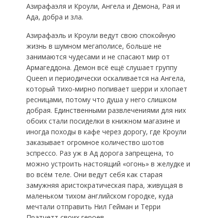
Азирафаэля и Кроули, Ангела и Демона, Рая и
Ада, добра и зла.
Азирафаэль и Кроули ведут свою спокойную
жизнь в шумном мегаполисе, больше не
занимаются чудесами и не спасают мир от
Армагеддона. Демон всё ещё слушает группу
Queen и периодически оскаливается на Ангела,
который тихо-мирно попивает шерри и хлопает
ресницами, потому что душа у него слишком
добрая. Единственными развлечениями для них
обоих стали посиделки в книжном магазине и
иногда походы в кафе через дорогу, где Кроули
заказывает огромное количество шотов
эспрессо. Раз уж в Ад дорога запрещена, то
можно устроить настоящий «огонь» в желудке и
во всём теле. Они ведут себя как старая
замужняя аристократическая пара, живущая в
маленьком тихом английском городке, куда
мечтали отправить Нил Гейман и Терри
Пратчетт своих героев.