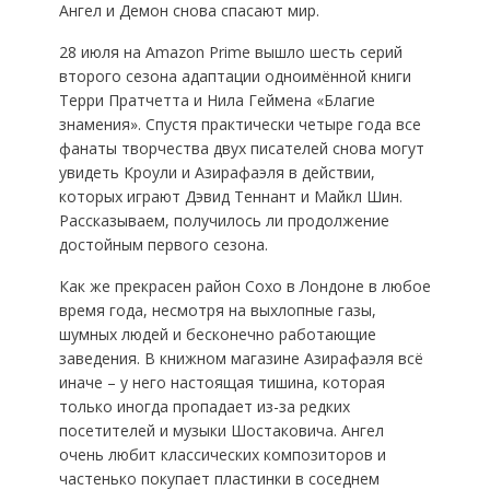
Ангел и Демон снова спасают мир.
28 июля на Amazon Prime вышло шесть серий
второго сезона адаптации одноимённой книги
Терри Пратчетта и Нила Геймена «Благие
знамения». Спустя практически четыре года все
фанаты творчества двух писателей снова могут
увидеть Кроули и Азирафаэля в действии,
которых играют Дэвид Теннант и Майкл Шин.
Рассказываем, получилось ли продолжение
достойным первого сезона.
Как же прекрасен район Сохо в Лондоне в любое
время года, несмотря на выхлопные газы,
шумных людей и бесконечно работающие
заведения. В книжном магазине Азирафаэля всё
иначе – у него настоящая тишина, которая
только иногда пропадает из-за редких
посетителей и музыки Шостаковича. Ангел
очень любит классических композиторов и
частенько покупает пластинки в соседнем