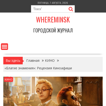
Перейти
ПЯТНИЦА, 7 АВГУСТА, 2026
к
содержимому
WHEREMINSK
ГОРОДСКОЙ ЖУРНАЛ
Вы здесь
Главная
КИНО
«Благие знамения»: Рецензия Киноафиши
КИНО