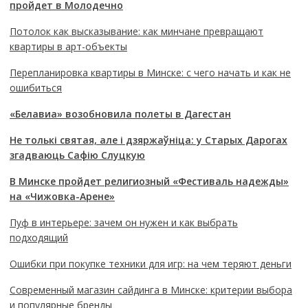
пройдет в Молодечно
Потолок как высказывание: как минчане превращают
квартиры в арт-объекты
Перепланировка квартиры в Минске: с чего начать и как не
ошибиться
«Белавиа» возобновила полеты в Дагестан
Не толькі святая, але і дзяржаўніца: у Старых Дарогах
згадваюць Сафію Слуцкую
В Минске пройдет религиозный «Фестиваль надежды»
на «Чижовка-Арене»
Пуф в интерьере: зачем он нужен и как выбрать
подходящий
Ошибки при покупке техники для игр: на чем теряют деньги
Современный магазин сайдинга в Минске: критерии выбора
и популярные бренды