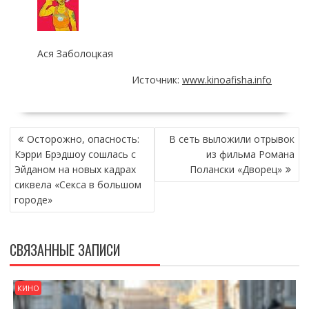
Ася Заболоцкая
Источник:
www.kinoafisha.info
НАВИГАЦИЯ
Осторожно, опасность:
В сеть выложили отрывок
ПО
Кэрри Брэдшоу сошлась с
из фильма Романа
ЗАПИСЯМ
Эйданом на новых кадрах
Полански «Дворец»
сиквела «Секса в большом
городе»
СВЯЗАННЫЕ ЗАПИСИ
КИНО