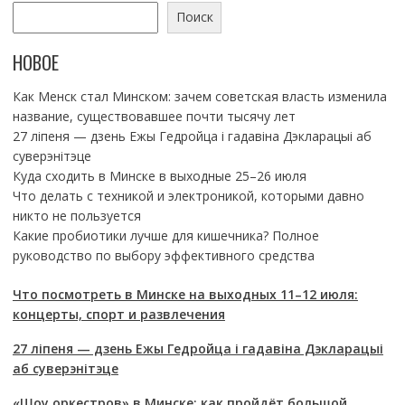
Поиск
НОВОЕ
Как Менск стал Минском: зачем советская власть изменила
название, существовавшее почти тысячу лет
27 ліпеня — дзень Ежы Гедройца і гадавіна Дэкларацыі аб
суверэнітэце
Куда сходить в Минске в выходные 25–26 июля
Что делать с техникой и электроникой, которыми давно
никто не пользуется
Какие пробиотики лучше для кишечника? Полное
руководство по выбору эффективного средства
Что посмотреть в Минске на выходных 11–12 июля:
концерты, спорт и развлечения
27 ліпеня — дзень Ежы Гедройца і гадавіна Дэкларацыі
аб суверэнітэце
«Шоу оркестров» в Минске: как пройдёт большой