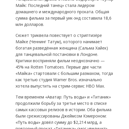
Майк: Последний танец» стала лидером
домашнего и международного проката. Общая
сумма фильма за первый уик-энд составила 18,6
млн долларов.
Сюжет триквела повествует о стриптизёре
Майке (Ченнинг Татум), которого нанимает
богатая разведённая женщина (Сальма Хайек)
для танцевальной постановки в Лондоне.
Критики восприняли фильм неоднозначно —
45% на Rotten Tomatoes. Первые две части
«Майка» стартовали с большим размахом, тогда
как третью студия Warner Bros. изначально
хотела выпустить на стрим-сервис HBO Max.
Тем временем «Аватар: Путь воды» и «Титаник»
продолжили борьбу за третье место в списке
самых кассовых релизов в истории. Оба фильма
были срежиссированы Джеймсом Кэмероном:
«Путь воды» довёл сумму до $2,214 млрд, а
повторный прокат «Титаника» смог увеличить