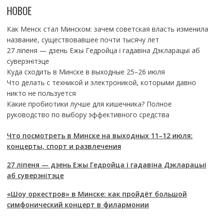
НОВОЕ
Как Менск стал Минском: зачем советская власть изменила
название, существовавшее почти тысячу лет
27 ліпеня — дзень Ежы Гедройца і гадавіна Дэкларацыі аб
суверэнітэце
Куда сходить в Минске в выходные 25–26 июля
Что делать с техникой и электроникой, которыми давно
никто не пользуется
Какие пробиотики лучше для кишечника? Полное
руководство по выбору эффективного средства
Что посмотреть в Минске на выходных 11–12 июля:
концерты, спорт и развлечения
27 ліпеня — дзень Ежы Гедройца і гадавіна Дэкларацыі
аб суверэнітэце
«Шоу оркестров» в Минске: как пройдёт большой
симфонический концерт в филармонии