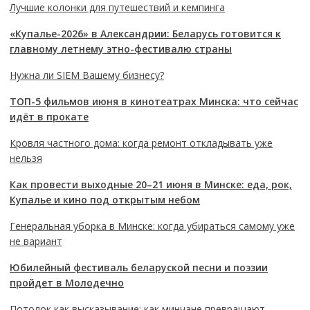
Лучшие колонки для путешествий и кемпинга
«Купалье-2026» в Александрии: Беларусь готовится к
главному летнему этно-фестивалю страны
Нужна ли SIEM Вашему бизнесу?
ТОП-5 фильмов июня в кинотеатрах Минска: что сейчас
идёт в прокате
Кровля частного дома: когда ремонт откладывать уже
нельзя
Как провести выходные 20–21 июня в Минске: еда, рок,
Купалье и кино под открытым небом
Генеральная уборка в Минске: когда убираться самому уже
не вариант
Юбилейный фестиваль беларуской песни и поэзии
пройдет в Молодечно
Потолок как высказывание: как минчане превращают