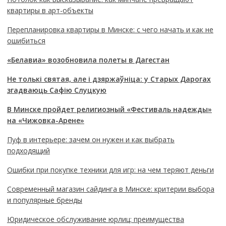
квартиры в арт-объекты
Перепланировка квартиры в Минске: с чего начать и как не
ошибиться
«Белавиа» возобновила полеты в Дагестан
Не толькі святая, але і дзяржаўніца: у Старых Дарогах
згадваюць Сафію Слуцкую
В Минске пройдет религиозный «Фестиваль надежды»
на «Чижовка-Арене»
Пуф в интерьере: зачем он нужен и как выбрать
подходящий
Ошибки при покупке техники для игр: на чем теряют деньги
Современный магазин сайдинга в Минске: критерии выбора
и популярные бренды
Юридическое обслуживание юрлиц: преимущества