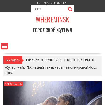
Перейти
ПЯТНИЦА, 7 АВГУСТА, 2026
к
содержимому
WHEREMINSK
ГОРОДСКОЙ ЖУРНАЛ
Вы здесь
Главная
КУЛЬТУРА
КИНОТЕАТРЫ
«Супер Майк: Последний танец» возглавил мировой бокс-
офис
КИНОТЕАТРЫ