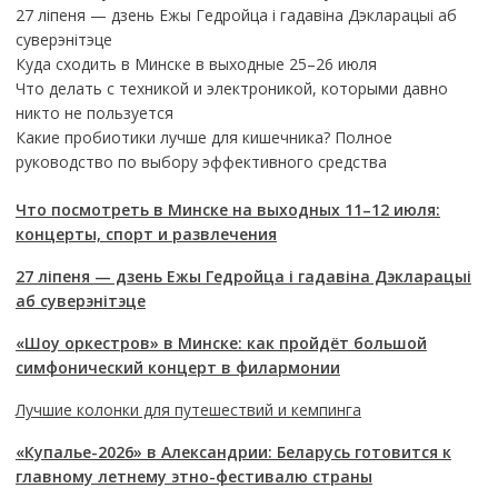
27 ліпеня — дзень Ежы Гедройца і гадавіна Дэкларацыі аб
суверэнітэце
Куда сходить в Минске в выходные 25–26 июля
Что делать с техникой и электроникой, которыми давно
никто не пользуется
Какие пробиотики лучше для кишечника? Полное
руководство по выбору эффективного средства
Что посмотреть в Минске на выходных 11–12 июля:
концерты, спорт и развлечения
27 ліпеня — дзень Ежы Гедройца і гадавіна Дэкларацыі
аб суверэнітэце
«Шоу оркестров» в Минске: как пройдёт большой
симфонический концерт в филармонии
Лучшие колонки для путешествий и кемпинга
«Купалье-2026» в Александрии: Беларусь готовится к
главному летнему этно-фестивалю страны