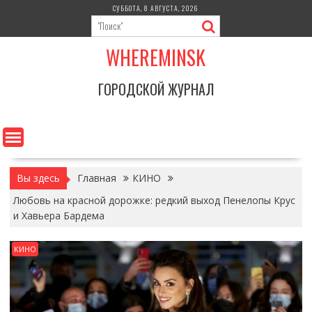
Перейти
СУББОТА, 8 АВГУСТА, 2026
к
содержимому
WHEREMINSK
ГОРОДСКОЙ ЖУРНАЛ
Вы здесь
Главная
КИНО
Любовь на красной дорожке: редкий выход Пенелопы Крус
и Хавьера Бардема
КИНО