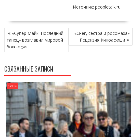
Источник:
peopletalk.ru
НАВИГАЦИЯ
«Супер Майк: Последний
«Снег, сестра и росомаха»:
ПО
танец» возглавил мировой
Рецензия Киноафиши
ЗАПИСЯМ
бокс-офис
СВЯЗАННЫЕ ЗАПИСИ
КИНО