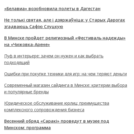
«Белавиа» возобновила полеты в Дагестан
Не толькі святая, але і дзяржаўніца: у Старых Дарогах
згадваюць Сафію Слуцкую
В Минске пройдет религиозный «Фестиваль надежды»
на «Чижовка-Арене»
Пуф в интерьере: зачем он нужен и как выбрать
подходящий
Ошибки при покупке техники для игр: на чем теряют деньги
Современный магазин сайдинга в Минске: критерии выбора
и популярные бренды
Юридическое обслуживание юрлиц: преимущества
комплексного сопровождения бизнеса
Весенний обряд «Саракі» проведут в музее под
Минском: программа