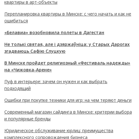
квартиры в арт-объекты
Перепланировка квартиры в Минске: с чего начать и как не
ошибиться
«Белавиа» возобновила полеты в Дагестан
Не толькі святая, але і дзяржаўніца: у Старых Дарогах
згадваюць Сафію Слуцкую
В Минске пройдет религиозный «Фестиваль надежды»
на «Чижовка-Арене»
Пуф в интерьере: зачем он нужен и как выбрать
подходящий
Ошибки при покупке техники для игр: на чем теряют деньги
Современный магазин сайдинга в Минске: критерии выбора
и популярные бренды
Юридическое обслуживание юрлиц: преимущества
комплексного сопровождения бизнеса