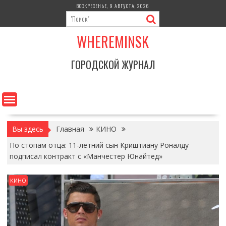
Перейти
ВОСКРЕСЕНЬЕ, 9 АВГУСТА, 2026
к
содержимому
WHEREMINSK
ГОРОДСКОЙ ЖУРНАЛ
Вы здесь
Главная
КИНО
По стопам отца: 11-летний сын Криштиану Роналду
подписал контракт с «Манчестер Юнайтед»
КИНО