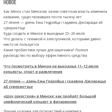
НОВОЕ
Как Менск стал Минском: зачем советская власть изменила
название, существовавшее почти тысячу лет
27 ліпеня — дзень Ежы Гедройца і гадавіна Дэкларацыі аб
суверэнітэце
Куда сходить в Минске в выходные 25–26 июля
Что делать с техникой и электроникой, которыми давно
никто не пользуется
Какие пробиотики лучше для кишечника? Полное
руководство по выбору эффективного средства
Что посмотреть в Минске на выходных 11–12 июля:
концерты, спорт и развлечения
27 ліпеня — дзень Ежы Гедройца і гадавіна Дэкларацыі
аб суверэнітэце
«Шоу оркестров» в Минске: как пройдёт большой
симфонический концерт в филармонии
Лучшие колонки для путешествий и кемпинга