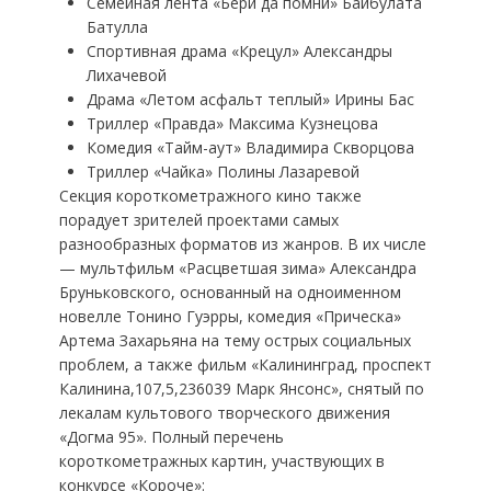
Семейная лента «Бери да помни» Байбулата
Батулла
Спортивная драма «Крецул» Александры
Лихачевой
Драма «Летом асфальт теплый» Ирины Бас
Триллер «Правда» Максима Кузнецова
Комедия «Тайм-аут» Владимира Скворцова
Триллер «Чайка» Полины Лазаревой
Секция короткометражного кино также
порадует зрителей проектами самых
разнообразных форматов из жанров. В их числе
— мультфильм «Расцветшая зима» Александра
Бруньковского, основанный на одноименном
новелле Тонино Гуэрры, комедия «Прическа»
Артема Захарьяна на тему острых социальных
проблем, а также фильм «Калининград, проспект
Калинина,107,5,236039 Марк Янсонс», снятый по
лекалам культового творческого движения
«Догма 95». Полный перечень
короткометражных картин, участвующих в
конкурсе «Короче»: