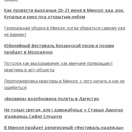
Как провести выходные 20–21 июня в Минске: еда, рок,
Купалье и кино под открытым небом
Генеральная уборка в Минске: когда убираться самому уже
не вариант
Юбилейный фестиваль беларуской песни и поэзии
пройдет в Молодечно
Потолок как высказывание: как минчане превращают
квартиры в арт-объекты
Перепланировка квартиры в Минске: с чего начать и как не
ошибиться
«Белавиа» возобновила полеты в Дагестан
Не толькі святая, але і дзяржаўніца: у Старых Дарогах
згадваюць Сафію Слуцкую
В Минске пройдет религиозный «Фестиваль надежды»