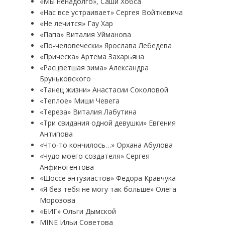
«Мы ненадолго», Саши Хобса
«Нас все устраивает» Сергея Войткевича
«Не лечится» Гау Хар
«Папа» Виталия Уйманова
«По-человечески» Ярослава Лебедева
«Прическа» Артема Захарьяна
«Расцветшая зима» Александра
Бруньковского
«Танец жизни» Анастасии Соколовой
«Теплое» Миши Чевега
«Тереза» Виталия Лабутина
«Три свидания одной девушки» Евгения
Антипова
«Что-то кончилось…» Орхана Абулова
«Чудо моего создателя» Сергея
Анфиногентова
«Шоссе энтузиастов» Федора Кравчука
«Я без тебя не могу так больше» Олега
Морозова
«БИГ» Ольги Дымской
MINE Ильи Советова