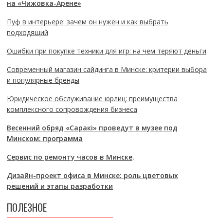
на «Чижовка-Арене»
Пуф в интерьере: зачем он нужен и как выбрать
подходящий
Ошибки при покупке техники для игр: на чем теряют деньги
Современный магазин сайдинга в Минске: критерии выбора
и популярные бренды
Юридическое обслуживание юрлиц: преимущества
комплексного сопровождения бизнеса
Весенний обряд «Саракі» проведут в музее под
Минском: программа
Сервис по ремонту часов в Минске
.
Дизайн-проект офиса в Минске: роль цветовых
решений и этапы разработки
ПОЛЕЗНОЕ