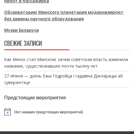
пилот и пассажирка
Обсерваторию Минского планетария модернизируют
без замены научного оборудования
Музеи Беларуси
СВЕЖИЕ ЗАПИСИ
Как Менск стал Минском: зачем советская власть изменила
название, существовавшее почти тысячу лет
27 ліпеня — дзень Ежы Гедройца і гадавіна Дэкларацыі аб
суверэнітэце
Предстоящие мероприятия
Нет никаких предстоящих мероприятий.
З
а
м
е
т