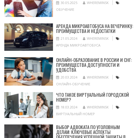
30.05.2025
WHEREMINSK
ОБУЧЕНИЕ
АРЕНДА МИКРОАВТОБУСА НА ВЕЧЕРИНКУ:
ПРЕИМУЩЕСТВА И НЕДОСТАТКИ
21.05.2024
WHEREMINSK
АРЕНДА МИКРОАВТОБУСА
ОНЛАЙН-ОБРАЗОВАНИЕ В РОССИИ И СНГ:
ПРЕИМУЩЕСТВА ДОСТУПНОСТИ И
УДОБСТВА
20.03.2024
WHEREMINSK
ОНЛАЙН-ОБУЧЕНИЕ
ЧТО ТАКОЕ ВИРТУАЛЬНЫЙ ГОРОДСКОЙ
НОМЕР?
18.03.2024
WHEREMINSK
ВИРТУАЛЬНЫЙ НОМЕР
ВЫБОР АДВОКАТА ПО УГОЛОВНЫМ
ДЕЛАМ: КЛЮЧЕВЫЕ АСПЕКТЫ
ОБЕСПЕЧЕНИЯ УСПЕШНОЙ ЗАЩИТЫ В