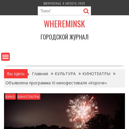
Перейти
ВОСКРЕСЕНЬЕ, 9 АВГУСТА, 2026
к
содержимому
WHEREMINSK
ГОРОДСКОЙ ЖУРНАЛ
Вы здесь
Главная
КУЛЬТУРА
КИНОТЕАТРЫ
Объявлена программа XI кинофестиваля «Короче»
КИНО
КИНОТЕАТРЫ