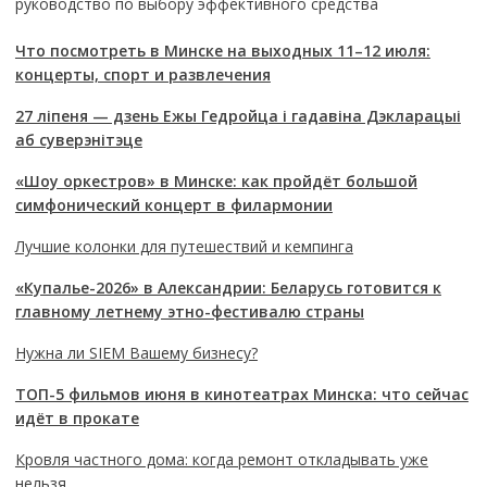
руководство по выбору эффективного средства
Что посмотреть в Минске на выходных 11–12 июля:
концерты, спорт и развлечения
27 ліпеня — дзень Ежы Гедройца і гадавіна Дэкларацыі
аб суверэнітэце
«Шоу оркестров» в Минске: как пройдёт большой
симфонический концерт в филармонии
Лучшие колонки для путешествий и кемпинга
«Купалье-2026» в Александрии: Беларусь готовится к
главному летнему этно-фестивалю страны
Нужна ли SIEM Вашему бизнесу?
ТОП-5 фильмов июня в кинотеатрах Минска: что сейчас
идёт в прокате
Кровля частного дома: когда ремонт откладывать уже
нельзя