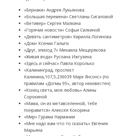
«Бернаки» Андрея Лукьянова
«Большая перемена» Светланы Сигаловой
«Ветивер» Сергея Малкина
«Горячие новости» Софьи Силкиной
«Девять сантиметров» Кирилла Логинова
«Дом» Ксении Галыги
«Друг, эпизод 7» Михаила Мещерякова
«Живая вода» Руслана Ижгузина
«Здесь и сейчас» Павла Королько
«Калининград, проспект
Калинина,107,5,236039 Марк Янсонс» (по
правилам «Догмы 95», автор неизвестен)
«Конец света, моя любовь» Алины
Сорокиной
«Мама, он из метавселенной, тебе
понравится» Алексея Кокорина
«Мир» Гурама Нармании
«Мне надо вам что-то сказать» Евгения
Марьяна