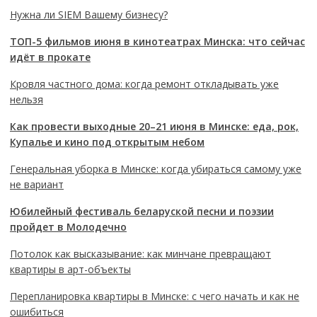
Нужна ли SIEM Вашему бизнесу?
ТОП-5 фильмов июня в кинотеатрах Минска: что сейчас
идёт в прокате
Кровля частного дома: когда ремонт откладывать уже
нельзя
Как провести выходные 20–21 июня в Минске: еда, рок,
Купалье и кино под открытым небом
Генеральная уборка в Минске: когда убираться самому уже
не вариант
Юбилейный фестиваль беларуской песни и поэзии
пройдет в Молодечно
Потолок как высказывание: как минчане превращают
квартиры в арт-объекты
Перепланировка квартиры в Минске: с чего начать и как не
ошибиться