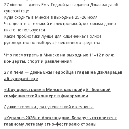
27 ліпеня — дзень Ежы Гедройца і гадавіна Дэкларацыі аб
суверэнітэце
Куда сходить в Минске в выходные 25–26 июля
Что делать с техникой и электроникой, которыми давно
никто не пользуется
Какие пробиотики лучше для кишечника? Полное
руководство по выбору эффективного средства
Что посмотреть в Минске на выходных 11–12 июля:
концерты, спорт и развлечения
27 ліпеня — дзень Ежы Гедройца і гадавіна Дэкларацыі
аб суверэнітэце
«Шоу оркестров» в Минске: как пройдёт большой
симфонический концерт в филармонии
Лучшие колонки для путешествий и кемпинга
«Купалье-2026» в Александрии: Беларусь готовится к
главному летнему этно-фестивалю страны