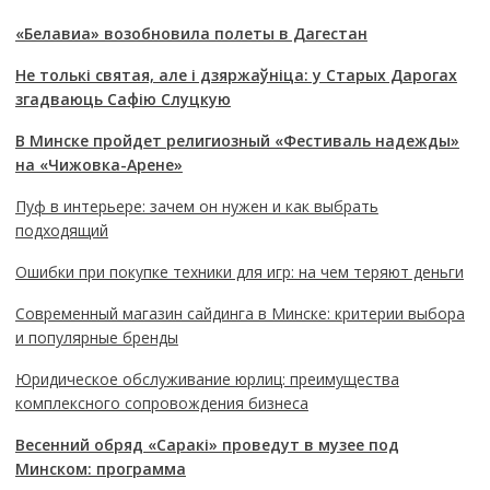
«Белавиа» возобновила полеты в Дагестан
Не толькі святая, але і дзяржаўніца: у Старых Дарогах
згадваюць Сафію Слуцкую
В Минске пройдет религиозный «Фестиваль надежды»
на «Чижовка-Арене»
Пуф в интерьере: зачем он нужен и как выбрать
подходящий
Ошибки при покупке техники для игр: на чем теряют деньги
Современный магазин сайдинга в Минске: критерии выбора
и популярные бренды
Юридическое обслуживание юрлиц: преимущества
комплексного сопровождения бизнеса
Весенний обряд «Саракі» проведут в музее под
Минском: программа