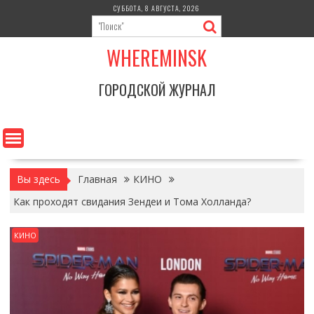
Перейти
СУББОТА, 8 АВГУСТА, 2026
к
содержимому
WHEREMINSK
ГОРОДСКОЙ ЖУРНАЛ
Вы здесь
Главная
КИНО
Как проходят свидания Зендеи и Тома Холланда?
КИНО