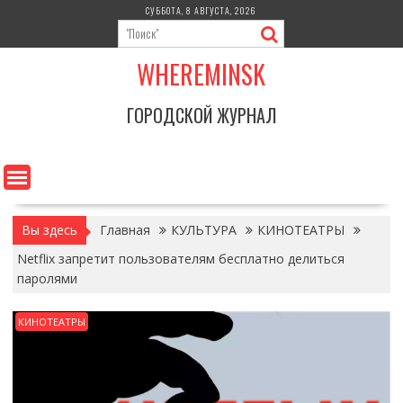
Перейти
СУББОТА, 8 АВГУСТА, 2026
к
содержимому
WHEREMINSK
ГОРОДСКОЙ ЖУРНАЛ
Вы здесь
Главная
КУЛЬТУРА
КИНОТЕАТРЫ
Netflix запретит пользователям бесплатно делиться
паролями
КИНОТЕАТРЫ