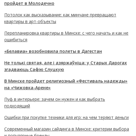
пройдет в Молодечно
Потолок как высказывание: как минчане превращают
квартиры в арт-объекты
Перепланировка квартиры в Минске: с чего начать и как не
ошибиться
«Белавиа» возобновила полеты в Дагестан
Не толькі святая, але і дзяржаўніца: у Старых Дарогах
згадваюць Сафію Слуцкую
В Минске пройдет религиозный «Фестиваль надежды»
на «Чижовка-Арене»
Пуф в интерьере: зачем он нужен и как выбрать
подходящий
Ошибки при покупке техники для игр: на чем теряют деньги
Современный магазин сайдинга в Минске: критерии выбора
и популярные бренды