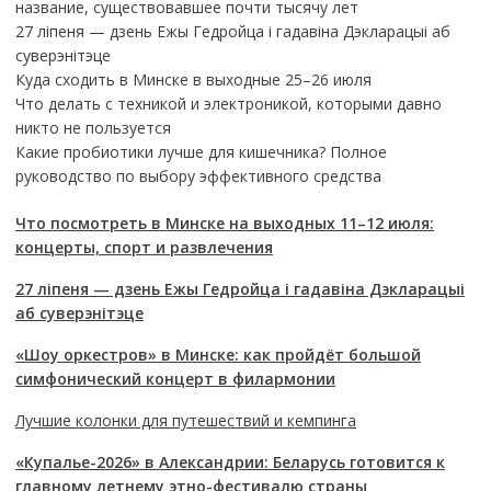
название, существовавшее почти тысячу лет
27 ліпеня — дзень Ежы Гедройца і гадавіна Дэкларацыі аб
суверэнітэце
Куда сходить в Минске в выходные 25–26 июля
Что делать с техникой и электроникой, которыми давно
никто не пользуется
Какие пробиотики лучше для кишечника? Полное
руководство по выбору эффективного средства
Что посмотреть в Минске на выходных 11–12 июля:
концерты, спорт и развлечения
27 ліпеня — дзень Ежы Гедройца і гадавіна Дэкларацыі
аб суверэнітэце
«Шоу оркестров» в Минске: как пройдёт большой
симфонический концерт в филармонии
Лучшие колонки для путешествий и кемпинга
«Купалье-2026» в Александрии: Беларусь готовится к
главному летнему этно-фестивалю страны