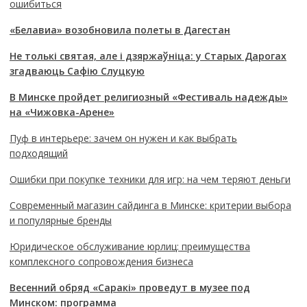
ошибиться
«Белавиа» возобновила полеты в Дагестан
Не толькі святая, але і дзяржаўніца: у Старых Дарогах
згадваюць Сафію Слуцкую
В Минске пройдет религиозный «Фестиваль надежды»
на «Чижовка-Арене»
Пуф в интерьере: зачем он нужен и как выбрать
подходящий
Ошибки при покупке техники для игр: на чем теряют деньги
Современный магазин сайдинга в Минске: критерии выбора
и популярные бренды
Юридическое обслуживание юрлиц: преимущества
комплексного сопровождения бизнеса
Весенний обряд «Саракі» проведут в музее под
Минском: программа