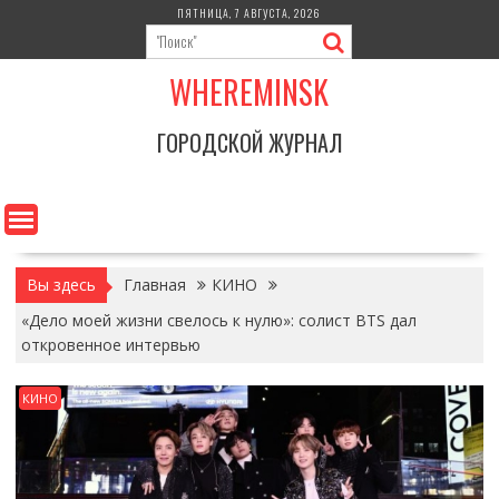
Перейти
ПЯТНИЦА, 7 АВГУСТА, 2026
к
содержимому
WHEREMINSK
ГОРОДСКОЙ ЖУРНАЛ
Вы здесь
Главная
КИНО
«Дело моей жизни свелось к нулю»: солист BTS дал
откровенное интервью
КИНО