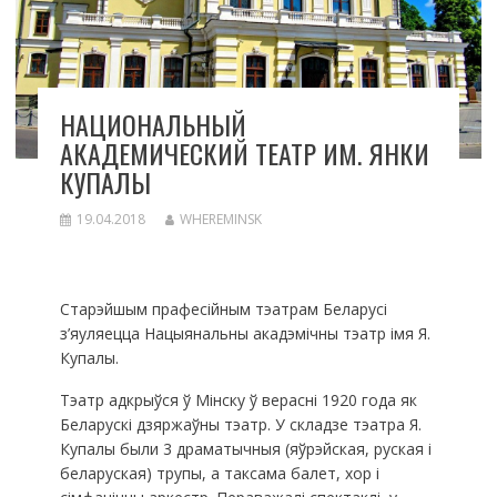
НАЦИОНАЛЬНЫЙ
АКАДЕМИЧЕСКИЙ ТЕАТР ИМ. ЯНКИ
КУПАЛЫ
19.04.2018
WHEREMINSK
Старэйшым прафесійным тэатрам Беларусі
з’яуляецца Нацыянальны акадэмічны тэатр імя Я.
Купалы.
Тэатр адкрыўся ў Мінску ў верасні 1920 года як
Беларускі дзяржаўны тэатр. У складзе тэатра Я.
Купалы были 3 драматычныя (яўрэйская, руская і
беларуская) трупы, а таксама балет, хор і