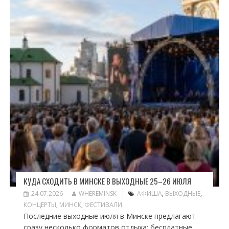
КУДА СХОДИТЬ В МИНСКЕ В ВЫХОДНЫЕ 25–26 ИЮЛЯ
24.07.2026
WHEREMINSK
АФИША
,
ВЫХОДНЫЕ
,
КОНЦЕРТЫ
,
МИНСК
,
ФЕСТИВАЛИ
Последние выходные июля в Минске предлагают
сразу несколько форматов отдыха: бесплатные