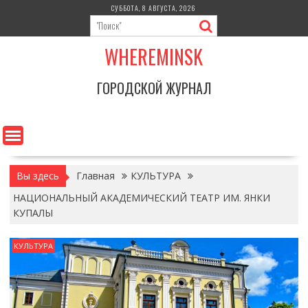
Перейти
СУББОТА, 8 АВГУСТА, 2026
к
содержимому
WHEREMINSK
ГОРОДСКОЙ ЖУРНАЛ
Вы здесь
Главная
КУЛЬТУРА
НАЦИОНАЛЬНЫЙ АКАДЕМИЧЕСКИЙ ТЕАТР ИМ. ЯНКИ
КУПАЛЫ
КУЛЬТУРА