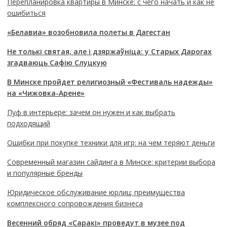
Перепланировка квартиры в Минске: с чего начать и как не
ошибиться
«Белавиа» возобновила полеты в Дагестан
Не толькі святая, але і дзяржаўніца: у Старых Дарогах
згадваюць Сафію Слуцкую
В Минске пройдет религиозный «Фестиваль надежды»
на «Чижовка-Арене»
Пуф в интерьере: зачем он нужен и как выбрать
подходящий
Ошибки при покупке техники для игр: на чем теряют деньги
Современный магазин сайдинга в Минске: критерии выбора
и популярные бренды
Юридическое обслуживание юрлиц: преимущества
комплексного сопровождения бизнеса
Весенний обряд «Саракі» проведут в музее под