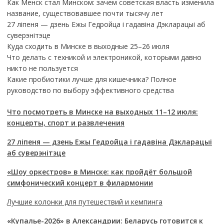
Как Менск стал Минском: зачем советская власть изменила
название, существовавшее почти тысячу лет
27 ліпеня — дзень Ежы Гедройца і гадавіна Дэкларацыі аб
суверэнітэце
Куда сходить в Минске в выходные 25–26 июля
Что делать с техникой и электроникой, которыми давно
никто не пользуется
Какие пробиотики лучше для кишечника? Полное
руководство по выбору эффективного средства
Что посмотреть в Минске на выходных 11–12 июля:
концерты, спорт и развлечения
27 ліпеня — дзень Ежы Гедройца і гадавіна Дэкларацыі
аб суверэнітэце
«Шоу оркестров» в Минске: как пройдёт большой
симфонический концерт в филармонии
Лучшие колонки для путешествий и кемпинга
«Купалье-2026» в Александрии: Беларусь готовится к