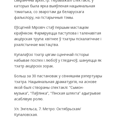
сімфанічны аркестр. Пераважалі спектаклі, у
каторых была ярка выяўленая нацыянальная
тэматыка, со зваротам да беларускага
фальклору, на гістарычныя тэмы.
Еўсцігней Міровіч стаў першым мастацкім
кіраўніком. Фарміруецца паступова і таленавітая
акцёрская трупа: квітнее ў тэатры псіхалагічнае і
рэалістычнае мастацтва.
Купалаўскі тэатр цягам сцэнічнай гісторыі
набывае поспех і любоў у гледачоў, шануецца як
тэатр акцёрскіх зорак.
Больш за 30 пастановак у сённяшнім рэпертуары
тэатра. Нацыянальная драматургія, на аснове
якой былі створаны спектаклі: “Сымон-
музыка”, “Паўлінка”, “Пінская шляхта” адыгрывае
асаблівую ролю.
Ул. Энгельса, 7. Метро: Октябрьская/
Купаловская.