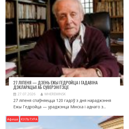
27 ЛІПЕНЯ — ДЗЕНЬ ЕЖЫ ГЕДРОЙЦА І ГАДАВІНА
ДЭКЛАРАЦЫІ АБ СУВЕРЭНІТЭЦЕ
27.07.2026
WHEREMINSK
27 ліпеня спаўняецца 120 гадоў з дня нараджэння
Ежы Гедройца — ураджэнца Мінска і аднаго з...
Афиша
КУЛЬТУРА