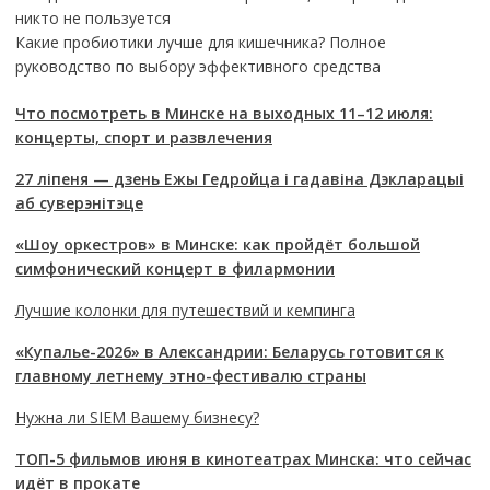
никто не пользуется
Какие пробиотики лучше для кишечника? Полное
руководство по выбору эффективного средства
Что посмотреть в Минске на выходных 11–12 июля:
концерты, спорт и развлечения
27 ліпеня — дзень Ежы Гедройца і гадавіна Дэкларацыі
аб суверэнітэце
«Шоу оркестров» в Минске: как пройдёт большой
симфонический концерт в филармонии
Лучшие колонки для путешествий и кемпинга
«Купалье-2026» в Александрии: Беларусь готовится к
главному летнему этно-фестивалю страны
Нужна ли SIEM Вашему бизнесу?
ТОП-5 фильмов июня в кинотеатрах Минска: что сейчас
идёт в прокате