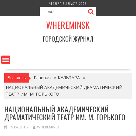
Перейти
ЧЕТВЕРГ, 6 АВГУСТА, 2026
к
содержимому
WHEREMINSK
ГОРОДСКОЙ ЖУРНАЛ
Вы здесь
Главная
КУЛЬТУРА
НАЦИОНАЛЬНЫЙ АКАДЕМИЧЕСКИЙ ДРАМАТИЧЕСКИЙ
ТЕАТР ИМ. М. ГОРЬКОГО
НАЦИОНАЛЬНЫЙ АКАДЕМИЧЕСКИЙ
ДРАМАТИЧЕСКИЙ ТЕАТР ИМ. М. ГОРЬКОГО
19.04.2018
WHEREMINSK