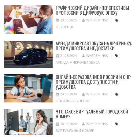
ГРАФИЧЕСКИЙ ДИЗАЙН: ПЕРСПЕКТИВЫ
ПРОФЕССИИ В ЦИФРОВУЮ ЭПОХУ
30.05.2025
WHEREMINSK
ОБУЧЕНИЕ
АРЕНДА МИКРОАВТОБУСА НА ВЕЧЕРИНКУ:
ПРЕИМУЩЕСТВА И НЕДОСТАТКИ
21.05.2024
WHEREMINSK
АРЕНДА МИКРОАВТОБУСА
ОНЛАЙН-ОБРАЗОВАНИЕ В РОССИИ И СНГ:
ПРЕИМУЩЕСТВА ДОСТУПНОСТИ И
УДОБСТВА
20.03.2024
WHEREMINSK
ОНЛАЙН-ОБУЧЕНИЕ
ЧТО ТАКОЕ ВИРТУАЛЬНЫЙ ГОРОДСКОЙ
НОМЕР?
18.03.2024
WHEREMINSK
ВИРТУАЛЬНЫЙ НОМЕР