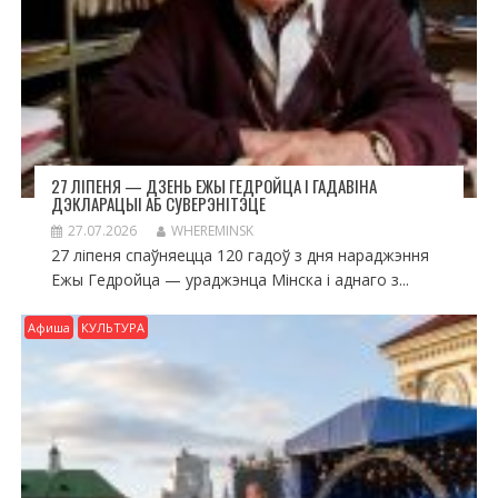
27 ЛІПЕНЯ — ДЗЕНЬ ЕЖЫ ГЕДРОЙЦА І ГАДАВІНА
ДЭКЛАРАЦЫІ АБ СУВЕРЭНІТЭЦЕ
27.07.2026
WHEREMINSK
27 ліпеня спаўняецца 120 гадоў з дня нараджэння
Ежы Гедройца — ураджэнца Мінска і аднаго з...
Афиша
КУЛЬТУРА