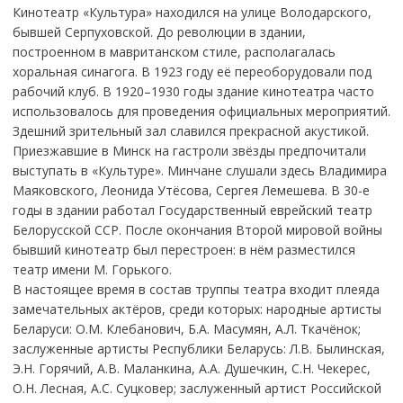
Кинотеатр «Культура» находился на улице Володарского,
бывшей Серпуховской. До революции в здании,
построенном в мавританском стиле, располагалась
хоральная синагога. В 1923 году её переоборудовали под
рабочий клуб. В 1920–1930 годы здание кинотеатра часто
использовалось для проведения официальных мероприятий.
Здешний зрительный зал славился прекрасной акустикой.
Приезжавшие в Минск на гастроли звёзды предпочитали
выступать в «Культуре». Минчане слушали здесь Владимира
Маяковского, Леонида Утёсова, Сергея Лемешева. В 30-е
годы в здании работал Государственный еврейский театр
Белорусской ССР. После окончания Второй мировой войны
бывший кинотеатр был перестроен: в нём разместился
театр имени М. Горького.
В настоящее время в состав труппы театра входит плеяда
замечательных актёров, среди которых: народные артисты
Беларуси: О.М. Клебанович, Б.А. Масумян, А.Л. Ткачёнок;
заслуженные артисты Республики Беларусь: Л.В. Былинская,
Э.Н. Горячий, А.В. Маланкина, А.А. Душечкин, С.Н. Чекерес,
О.Н. Лесная, А.С. Суцковер; заслуженный артист Российской