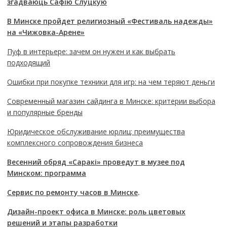
згадваюць Сафію Слуцкую
В Минске пройдет религиозный «Фестиваль надежды»
на «Чижовка-Арене»
Пуф в интерьере: зачем он нужен и как выбрать
подходящий
Ошибки при покупке техники для игр: на чем теряют деньги
Современный магазин сайдинга в Минске: критерии выбора
и популярные бренды
Юридическое обслуживание юрлиц: преимущества
комплексного сопровождения бизнеса
Весенний обряд «Саракі» проведут в музее под
Минском: программа
Сервис по ремонту часов в Минске
.
Дизайн-проект офиса в Минске: роль цветовых
решений и этапы разработки