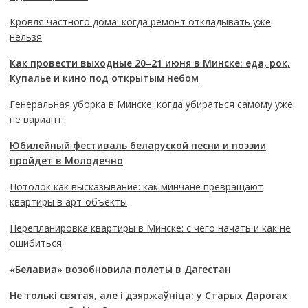
Кровля частного дома: когда ремонт откладывать уже
нельзя
Как провести выходные 20–21 июня в Минске: еда, рок,
Купалье и кино под открытым небом
Генеральная уборка в Минске: когда убираться самому уже
не вариант
Юбилейный фестиваль беларуской песни и поэзии
пройдет в Молодечно
Потолок как высказывание: как минчане превращают
квартиры в арт-объекты
Перепланировка квартиры в Минске: с чего начать и как не
ошибиться
«Белавиа» возобновила полеты в Дагестан
Не толькі святая, але і дзяржаўніца: у Старых Дарогах