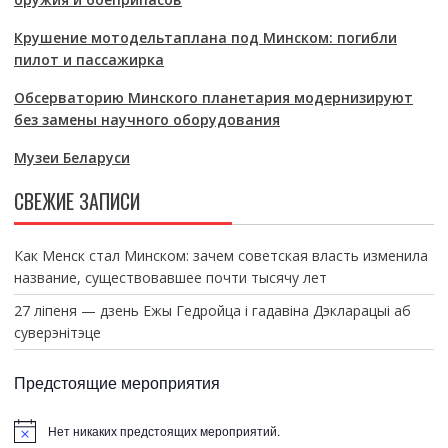
Крушение мотодельтаплана под Минском: погибли
пилот и пассажирка
Обсерваторию Минского планетария модернизируют
без замены научного оборудования
Музеи Беларуси
СВЕЖИЕ ЗАПИСИ
Как Менск стал Минском: зачем советская власть изменила
название, существовавшее почти тысячу лет
27 ліпеня — дзень Ежы Гедройца і гадавіна Дэкларацыі аб
суверэнітэце
Предстоящие мероприятия
Нет никаких предстоящих мероприятий.
З