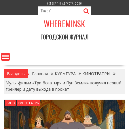
Перейти
ЧЕТВЕРГ, 6 АВГУСТА, 2026
к
содержимому
WHEREMINSK
ГОРОДСКОЙ ЖУРНАЛ
Вы здесь
Главная
КУЛЬТУРА
КИНОТЕАТРЫ
Мультфильм «Три богатыря и Пуп Земли» получил первый
трейлер и дату выхода в прокат
КИНО
КИНОТЕАТРЫ