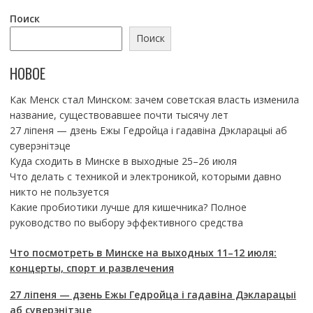
Поиск
Поиск
НОВОЕ
Как Менск стал Минском: зачем советская власть изменила
название, существовавшее почти тысячу лет
27 ліпеня — дзень Ежы Гедройца і гадавіна Дэкларацыі аб
суверэнітэце
Куда сходить в Минске в выходные 25–26 июля
Что делать с техникой и электроникой, которыми давно
никто не пользуется
Какие пробиотики лучше для кишечника? Полное
руководство по выбору эффективного средства
Что посмотреть в Минске на выходных 11–12 июля:
концерты, спорт и развлечения
27 ліпеня — дзень Ежы Гедройца і гадавіна Дэкларацыі
аб суверэнітэце