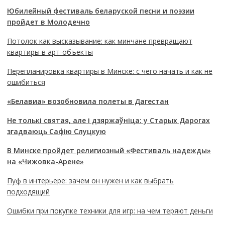
Юбилейный фестиваль беларуской песни и поэзии
пройдет в Молодечно
Потолок как высказывание: как минчане превращают
квартиры в арт-объекты
Перепланировка квартиры в Минске: с чего начать и как не
ошибиться
«Белавиа» возобновила полеты в Дагестан
Не толькі святая, але і дзяржаўніца: у Старых Дарогах
згадваюць Сафію Слуцкую
В Минске пройдет религиозный «Фестиваль надежды»
на «Чижовка-Арене»
Пуф в интерьере: зачем он нужен и как выбрать
подходящий
Ошибки при покупке техники для игр: на чем теряют деньги