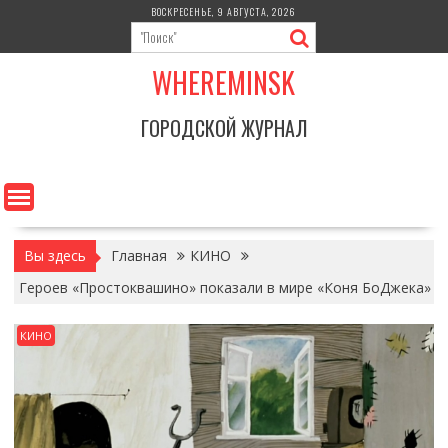
Перейти
ВОСКРЕСЕНЬЕ, 9 АВГУСТА, 2026
к
содержимому
WHEREMINSK
ГОРОДСКОЙ ЖУРНАЛ
Вы здесь
Главная
КИНО
Героев «Простоквашино» показали в мире «Коня БоДжека»
КИНО