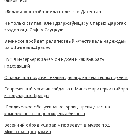
ошибиться
«Белавиа» возобновила полеты в Дагестан
Не толькі святая, але і дзяржаўніца: у Старых Дарогах
згадваюць Сафію Слуцкую
В Минске пройдет религиозный «Фестиваль надежды»
на «Чижовка-Арене»
Пуф в интерьере: зачем он нужен и как выбрать
подходящий
Ошибки при покупке техники для игр: на чем теряют деньги
Современный магазин сайдинга в Минске: критерии выбора
и популярные бренды
Юридическое обслуживание юрлиц: преимущества
комплексного сопровождения бизнеса
Весенний обряд «Саракі» проведут в музее под
Минском: программа