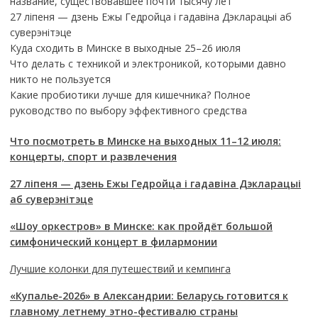
название, существовавшее почти тысячу лет
27 ліпеня — дзень Ежы Гедройца і гадавіна Дэкларацыі аб
суверэнітэце
Куда сходить в Минске в выходные 25–26 июля
Что делать с техникой и электроникой, которыми давно
никто не пользуется
Какие пробиотики лучше для кишечника? Полное
руководство по выбору эффективного средства
Что посмотреть в Минске на выходных 11–12 июля:
концерты, спорт и развлечения
27 ліпеня — дзень Ежы Гедройца і гадавіна Дэкларацыі
аб суверэнітэце
«Шоу оркестров» в Минске: как пройдёт большой
симфонический концерт в филармонии
Лучшие колонки для путешествий и кемпинга
«Купалье-2026» в Александрии: Беларусь готовится к
главному летнему этно-фестивалю страны