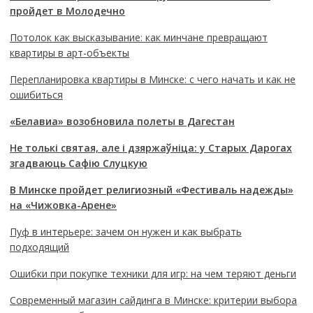
пройдет в Молодечно
Потолок как высказывание: как минчане превращают
квартиры в арт-объекты
Перепланировка квартиры в Минске: с чего начать и как не
ошибиться
«Белавиа» возобновила полеты в Дагестан
Не толькі святая, але і дзяржаўніца: у Старых Дарогах
згадваюць Сафію Слуцкую
В Минске пройдет религиозный «Фестиваль надежды»
на «Чижовка-Арене»
Пуф в интерьере: зачем он нужен и как выбрать
подходящий
Ошибки при покупке техники для игр: на чем теряют деньги
Современный магазин сайдинга в Минске: критерии выбора