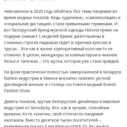
Невозможно в 2020 году обойтись без темы пандемии во
время модных показов. Ведь «удаленка», «самоизоляция» и
«социальная дистанция» стали привычными терминами. И
вот белорусский бренд мужской одежды Historia прямо на
подиуме снимает с моделей брюки: джентльмены в
стильных строгих пиджаках сидят в офисных креслах в
трусах… Все как в жизни: корпоративный колл никто не
отменял. В целом, менеджеры за компьютером в нижнем
белье и тапочках – это шутка, которая уже стала правдой.
На фоне практически полностью замороженной в Беларуси
fashion-индустрии в Минске внезапно повеяло уютной
доковидной жизнью: в столице состоялся модный Brands
Fashion Show.
Девять показов, крутые белорусские дизайнеры и мировая
индустрия от lamoda.by. Все, как в лучшие, спокойные
времена. Хотя, конечно, свой отпечаток пандемия
наложила. Вместо десятков тысяч посетителей –
видеоверсия показа 3 декабря на VOKA TV. Вы же все