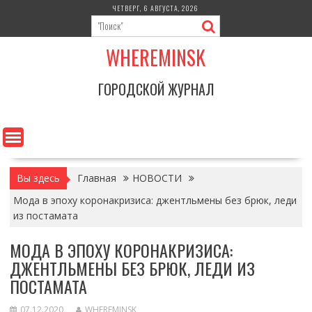
Перейти
ЧЕТВЕРГ, 6 АВГУСТА, 2026
к
содержимому
WHEREMINSK
ГОРОДСКОЙ ЖУРНАЛ
Вы здесь
Главная
НОВОСТИ
Мода в эпоху коронакризиса: джентльмены без брюк, леди
из постамата
МОДА В ЭПОХУ КОРОНАКРИЗИСА:
ДЖЕНТЛЬМЕНЫ БЕЗ БРЮК, ЛЕДИ ИЗ
ПОСТАМАТА
07.12.2020
WHEREMINSK