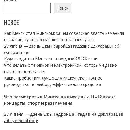
Поиск
НОВОЕ
Как Менск стал Минском: зачем советская власть изменила
название, существовавшее почти тысячу лет
27 ліпеня — дзень Ежы Гедройца і гадавіна Дэкларацыі аб
суверэнітэце
Куда сходить в Минске в выходные 25–26 июля
Что делать с техникой и электроникой, которыми давно
никто не пользуется
Какие пробиотики лучше для кишечника? Полное
руководство по выбору эффективного средства
Что посмотреть в Минске на выходных 11–12 июля:
концерты, спорт и развлечения
27 ліпеня — дзень Ежы Гедройца і гадавіна Дэкларацыі
аб суверэнітэце