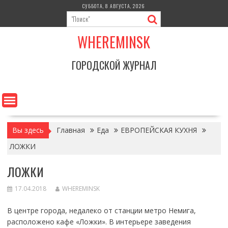
Перейти
СУББОТА, 8 АВГУСТА, 2026
к
содержимому
WHEREMINSK
ГОРОДСКОЙ ЖУРНАЛ
Вы здесь
Главная
Еда
ЕВРОПЕЙСКАЯ КУХНЯ
ЛОЖКИ
ЛОЖКИ
17.04.2018
WHEREMINSK
В центре города, недалеко от станции метро Немига,
расположено кафе «Ложки». В интерьере заведения