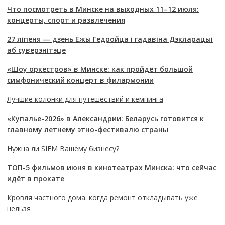
Что посмотреть в Минске на выходных 11–12 июля:
концерты, спорт и развлечения
27 ліпеня — дзень Ежы Гедройца і гадавіна Дэкларацыі
аб суверэнітэце
«Шоу оркестров» в Минске: как пройдёт большой
симфонический концерт в филармонии
Лучшие колонки для путешествий и кемпинга
«Купалье-2026» в Александрии: Беларусь готовится к
главному летнему этно-фестивалю страны
Нужна ли SIEM Вашему бизнесу?
ТОП-5 фильмов июня в кинотеатрах Минска: что сейчас
идёт в прокате
Кровля частного дома: когда ремонт откладывать уже
нельзя