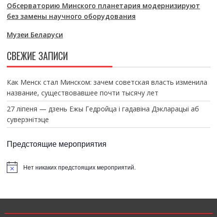
Обсерваторию Минского планетария модернизируют
без замены научного оборудования
Музеи Беларуси
СВЕЖИЕ ЗАПИСИ
Как Менск стал Минском: зачем советская власть изменила
название, существовавшее почти тысячу лет
27 ліпеня — дзень Ежы Гедройца і гадавіна Дэкларацыі аб
суверэнітэце
Предстоящие мероприятия
Нет никаких предстоящих мероприятий.
З
а
м
е
т
к
а