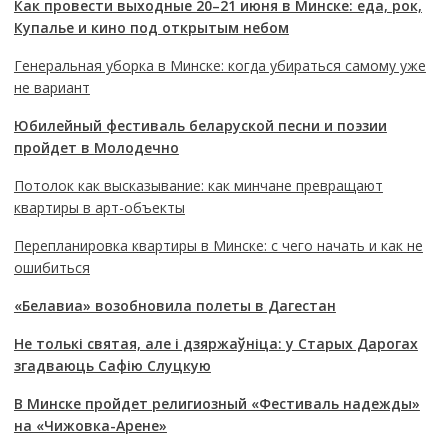
Как провести выходные 20–21 июня в Минске: еда, рок,
Купалье и кино под открытым небом
Генеральная уборка в Минске: когда убираться самому уже
не вариант
Юбилейный фестиваль беларуской песни и поэзии
пройдет в Молодечно
Потолок как высказывание: как минчане превращают
квартиры в арт-объекты
Перепланировка квартиры в Минске: с чего начать и как не
ошибиться
«Белавиа» возобновила полеты в Дагестан
Не толькі святая, але і дзяржаўніца: у Старых Дарогах
згадваюць Сафію Слуцкую
В Минске пройдет религиозный «Фестиваль надежды»
на «Чижовка-Арене»