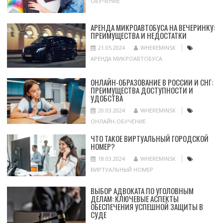
ОБУЧЕНИЕ
АРЕНДА МИКРОАВТОБУСА НА ВЕЧЕРИНКУ:
ПРЕИМУЩЕСТВА И НЕДОСТАТКИ
21.05.2024
WHEREMINSK
АРЕНДА МИКРОАВТОБУСА
ОНЛАЙН-ОБРАЗОВАНИЕ В РОССИИ И СНГ:
ПРЕИМУЩЕСТВА ДОСТУПНОСТИ И
УДОБСТВА
20.03.2024
WHEREMINSK
ОНЛАЙН-ОБУЧЕНИЕ
ЧТО ТАКОЕ ВИРТУАЛЬНЫЙ ГОРОДСКОЙ
НОМЕР?
18.03.2024
WHEREMINSK
ВИРТУАЛЬНЫЙ НОМЕР
ВЫБОР АДВОКАТА ПО УГОЛОВНЫМ
ДЕЛАМ: КЛЮЧЕВЫЕ АСПЕКТЫ
ОБЕСПЕЧЕНИЯ УСПЕШНОЙ ЗАЩИТЫ В
СУДЕ