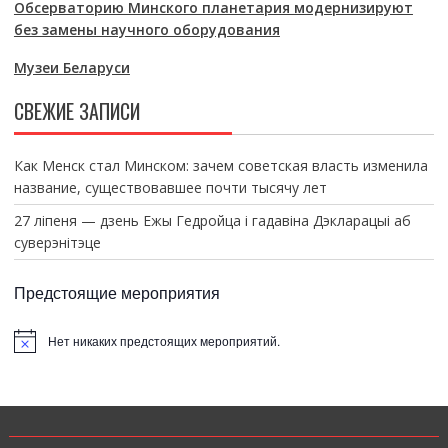
Обсерваторию Минского планетария модернизируют
без замены научного оборудования
Музеи Беларуси
СВЕЖИЕ ЗАПИСИ
Как Менск стал Минском: зачем советская власть изменила
название, существовавшее почти тысячу лет
27 ліпеня — дзень Ежы Гедройца і гадавіна Дэкларацыі аб
суверэнітэце
Предстоящие мероприятия
Нет никаких предстоящих мероприятий.
З
а
м
е
т
к
а