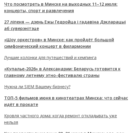
Что посмотреть в Минске на выходных 11–12 июля:
концерты, спорт и развлечения
27 ліпеня — дзень Ежы Гедройца і гадавіна Дэкларацыі
аб суверэнітэце
«Шоу оркестров» в Минске: как пройдёт большой
симфонический концерт в филармонии
Лучшие колонки для путешествий и кемпинга
«Купалье-2026» в Александрии: Беларусь готовится к
главному летнему этно-фестивалю страны
Нужна ли SIEM Вашему бизнесу?
ТОП-5 фильмов июня в кинотеатрах Минска: что сейчас
идёт в прокате
Кровля частного дома: когда ремонт откладывать уже
нельзя