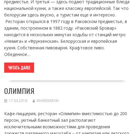
предместье. И третья — здесь подают традиционные блюда
национальной кухни, а также классику европейской. Так что
белорусам здесь вкусно, а туристам еще и интересно.
Ресторан открылся в 1997 году в Раковском предместье, в
здании, построенном в 1882 году. «Раковский Бровар»
находится в нескольких минутах ходьбы от станций метро
«Немига» и «Фрунзенская». Белорусская и европейская
кухня. Собственная пивоварня. Крафтовое пиво.
Обеденное…
ЧИТАТЬ ДАЛЕЕ
ОЛИМПИЯ
17.04.2018
WHEREMINSK
Кафе-пиццерия, ресторан «Олимпия» вместимостью до 200
персон, уютный банкетный зал располагают
исключительными возможностями для проведения
торжеств различного масштаба – от чаепития или детского