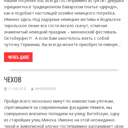
нашем погребке Вас всегда гостеприимно встретит девушка
официантка в традиционном баварском платье «дирндл»,
как и подобает настоящей хозяйке немецкого погребка.
Именно здесь под задорные немецкие мотивы и йодльское
тирольское пение все гости весело скачут, отмечая
знаменитый немецкий праздник – мюнхенский фестиваль
Октоберфест! А если Вам захотелось взять с собой
чуточку Германии, Вы всегда можете приобрести пивную…
ЧИТАТЬ ДАЛЕЕ
ЧЕХОВ
17.04.2018
WHEREMINSK
Пройдя всего несколько минут по извилистым улочкам,
спрятавшимся за современными фасадами Немиги, мы
совершенно внезапно попадаем на улицу Витебскую, одну
из старейших улиц Минска. Именно на этой неожиданно
тихой и живописной улочке гостеприимно распахивает свои