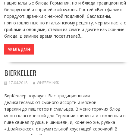
национальные блюда Германии, но и блюда традиционной
белорусской и европейской кухонь. Гостей «Вестфалии»
порадуют: драники с нежной подливой, баклажаны,
приготовленные по итальянскому рецепту, черная паста с
грибами и овощами, стейки из семги и другие изысканные
блюда. В зимнее время посетителей…
ЧИТАТЬ ДАЛЕЕ
BIERKELLER
17.04.2018
WHEREMINSK
БирКеллер порадует Вас традиционными
деликатесами: от сырного ассорти и мясной
тарелки до паштетов и смальцев. В меню горячих блюд
много классической для Германии свинины: и томленная в
пиве свиная грудка, и шницели, и, конечно же, рулька
«Швайнхаксе», с изумительной хрустящей корочкой! В