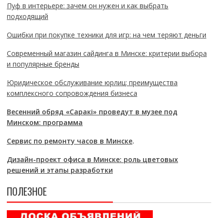
Пуф в интерьере: зачем он нужен и как выбрать
подходящий
Ошибки при покупке техники для игр: на чем теряют деньги
Современный магазин сайдинга в Минске: критерии выбора
и популярные бренды
Юридическое обслуживание юрлиц: преимущества
комплексного сопровождения бизнеса
Весенний обряд «Саракі» проведут в музее под
Минском: программа
Сервис по ремонту часов в Минске
.
Дизайн-проект офиса в Минске: роль цветовых
решений и этапы разработки
ПОЛЕЗНОЕ