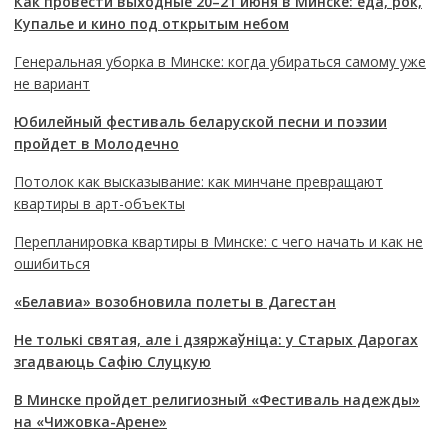
Как провести выходные 20–21 июня в Минске: еда, рок,
Купалье и кино под открытым небом
Генеральная уборка в Минске: когда убираться самому уже
не вариант
Юбилейный фестиваль беларуской песни и поэзии
пройдет в Молодечно
Потолок как высказывание: как минчане превращают
квартиры в арт-объекты
Перепланировка квартиры в Минске: с чего начать и как не
ошибиться
«Белавиа» возобновила полеты в Дагестан
Не толькі святая, але і дзяржаўніца: у Старых Дарогах
згадваюць Сафію Слуцкую
В Минске пройдет религиозный «Фестиваль надежды»
на «Чижовка-Арене»