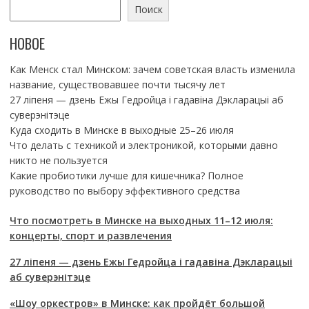
Поиск
НОВОЕ
Как Менск стал Минском: зачем советская власть изменила
название, существовавшее почти тысячу лет
27 ліпеня — дзень Ежы Гедройца і гадавіна Дэкларацыі аб
суверэнітэце
Куда сходить в Минске в выходные 25–26 июля
Что делать с техникой и электроникой, которыми давно
никто не пользуется
Какие пробиотики лучше для кишечника? Полное
руководство по выбору эффективного средства
Что посмотреть в Минске на выходных 11–12 июля:
концерты, спорт и развлечения
27 ліпеня — дзень Ежы Гедройца і гадавіна Дэкларацыі
аб суверэнітэце
«Шоу оркестров» в Минске: как пройдёт большой