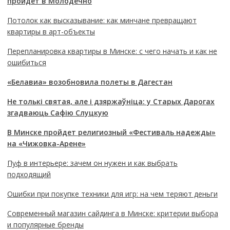
пройдет в Молодечно
Потолок как высказывание: как минчане превращают
квартиры в арт-объекты
Перепланировка квартиры в Минске: с чего начать и как не
ошибиться
«Белавиа» возобновила полеты в Дагестан
Не толькі святая, але і дзяржаўніца: у Старых Дарогах
згадваюць Сафію Слуцкую
В Минске пройдет религиозный «Фестиваль надежды»
на «Чижовка-Арене»
Пуф в интерьере: зачем он нужен и как выбрать
подходящий
Ошибки при покупке техники для игр: на чем теряют деньги
Современный магазин сайдинга в Минске: критерии выбора
и популярные бренды