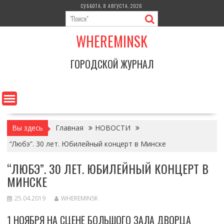
Перейти
СУББОТА, 8 АВГУСТА, 2026
к
содержимому
WHEREMINSK
ГОРОДСКОЙ ЖУРНАЛ
Вы здесь
Главная
НОВОСТИ
“Любэ”. 30 лет. Юбилейный концерт в Минске
“ЛЮБЭ”. 30 ЛЕТ. ЮБИЛЕЙНЫЙ КОНЦЕРТ В
МИНСКЕ
25.04.2019
WHEREMINSK
1 НОЯБРЯ НА СЦЕНЕ БОЛЬШОГО ЗАЛА ДВОРЦА