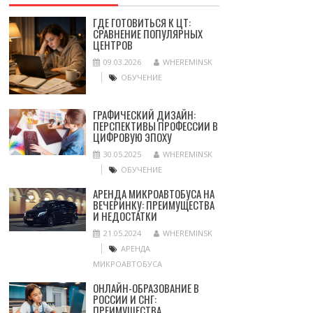
ГДЕ ГОТОВИТЬСЯ К ЦТ:
СРАВНЕНИЕ ПОПУЛЯРНЫХ
ЦЕНТРОВ
09.03.2026
WHEREMINSK
ОБУЧЕНИЕ
ГРАФИЧЕСКИЙ ДИЗАЙН:
ПЕРСПЕКТИВЫ ПРОФЕССИИ В
ЦИФРОВУЮ ЭПОХУ
30.05.2025
WHEREMINSK
ОБУЧЕНИЕ
АРЕНДА МИКРОАВТОБУСА НА
ВЕЧЕРИНКУ: ПРЕИМУЩЕСТВА
И НЕДОСТАТКИ
21.05.2024
WHEREMINSK
АРЕНДА
МИКРОАВТОБУСА
ОНЛАЙН-ОБРАЗОВАНИЕ В
РОССИИ И СНГ:
ПРЕИМУЩЕСТВА