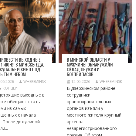
 ПРОВЕСТИ ВЫХОДНЫЕ
В МИНСКОЙ ОБЛАСТИ У
1 ИЮНЯ В МИНСКЕ: ЕДА,
МУЖЧИНЫ ОБНАРУЖИЛИ
 КУПАЛЬЕ И КИНО ПОД
СКЛАД ОРУЖИЯ И
РЫТЫМ НЕБОМ
БОЕПРИПАСОВ
.06.2026
WHEREMINSK
12.05.2026
WHEREMINSK
В Дзержинском районе
КОНЦЕРТ
дстоящие выходные в
сотрудники
ске обещают стать
правоохранительных
ими из самых
органов изъяли у
ыщенных с начала
местного жителя крупный
а. После дождливой
арсенал
ли...
незарегистрированного
оружия. Об этом...