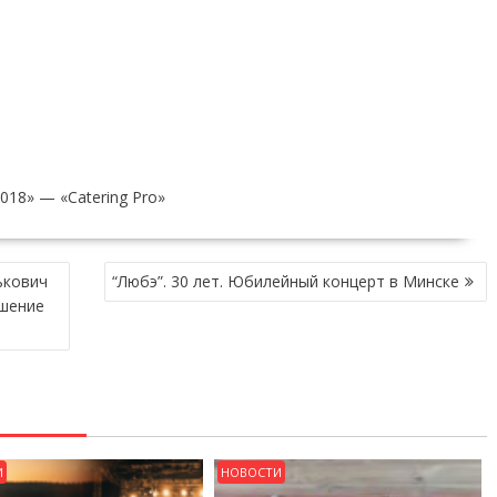
18» — «Catering Pro»
ькович
“Любэ”. 30 лет. Юбилейный концерт в Минске
ашение
И
НОВОСТИ