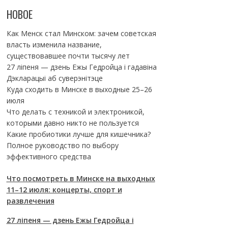
НОВОЕ
Как Менск стал Минском: зачем советская
власть изменила название,
существовавшее почти тысячу лет
27 ліпеня — дзень Ежы Гедройца і гадавіна
Дэкларацыі аб суверэнітэце
Куда сходить в Минске в выходные 25–26
июля
Что делать с техникой и электроникой,
которыми давно никто не пользуется
Какие пробиотики лучше для кишечника?
Полное руководство по выбору
эффективного средства
Что посмотреть в Минске на выходных
11–12 июля: концерты, спорт и
развлечения
27 ліпеня — дзень Ежы Гедройца і