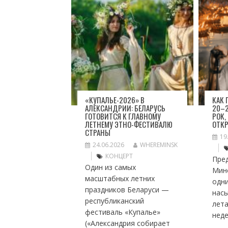
«КУПАЛЬЕ-2026» В
КАК
АЛЕКСАНДРИИ: БЕЛАРУСЬ
20–2
ГОТОВИТСЯ К ГЛАВНОМУ
РОК,
ЛЕТНЕМУ ЭТНО-ФЕСТИВАЛЮ
ОТК
СТРАНЫ
19
24.06.2026
WHEREMINSK
КОНЦЕРТ
Пре
Один из самых
Мин
масштабных летних
одн
праздников Беларуси —
нас
республиканский
лет
фестиваль «Купалье»
неде
(«Александрия собирает