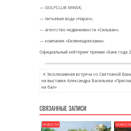
— GOLFCLUB MINSK;
— питьевая вода «Нарач»;
— агентство недвижимости «Сильван»;
— компания «Белвнешреклама».
Официальный кейтеринг премии «Банк года 20
НАВИГАЦИЯ
Эксклюзивная встреча со Светланой Ван
ПО
на выставке Александра Васильева «Пригл
ЗАПИСЯМ
на бал»
СВЯЗАННЫЕ ЗАПИСИ
НОВОСТИ
НОВОСТ