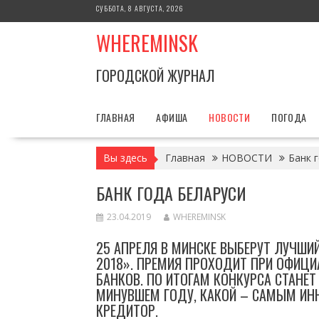
Перейти
СУББОТА, 8 АВГУСТА, 2026
к
WHEREMINSK
содержимому
ГОРОДСКОЙ ЖУРНАЛ
ГЛАВНАЯ
АФИША
НОВОСТИ
ПОГОДА
Вы здесь
Главная
НОВОСТИ
Банк 
БАНК ГОДА БЕЛАРУСИ
23.04.2019
WHEREMINSK
25 АПРЕЛЯ В МИНСКЕ ВЫБЕРУТ ЛУЧШИЙ
2018». ПРЕМИЯ ПРОХОДИТ ПРИ ОФИЦ
БАНКОВ. ПО ИТОГАМ КОНКУРСА СТАНЕ
МИНУВШЕМ ГОДУ, КАКОЙ – САМЫМ ИН
КРЕДИТОР.