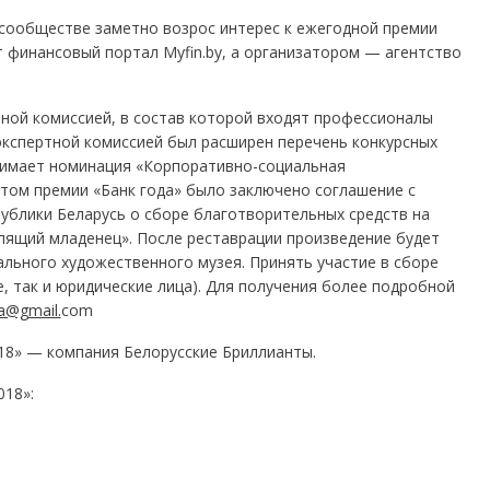
 сообществе заметно возрос интерес к ежегодной премии
т финансовый портал Myfin.by, а организатором — агентство
ной комиссией, в состав которой входят профессионалы
 экспертной комиссией был расширен перечень конкурсных
нимает номинация «Корпоративно-социальная
том премии «Банк года» было заключено соглашение с
блики Беларусь о сборе благотворительных средств на
пящий младенец». После реставрации произведение будет
льного художественного музея. Принять участие в сборе
, так и юридические лица). Для получения более подробной
a@gmail.
com
18» — компания Белорусские Бриллианты.
18»: