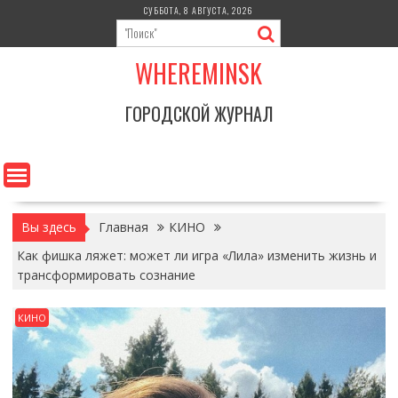
Перейти
СУББОТА, 8 АВГУСТА, 2026
к
содержимому
WHEREMINSK
ГОРОДСКОЙ ЖУРНАЛ
Вы здесь
Главная
КИНО
Как фишка ляжет: может ли игра «Лила» изменить жизнь и
трансформировать сознание
КИНО