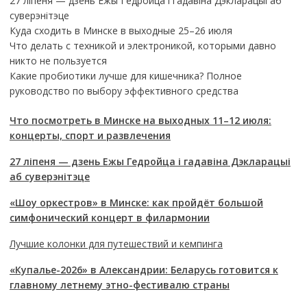
27 ліпеня — дзень Ежы Гедройца і гадавіна Дэкларацыі аб
суверэнітэце
Куда сходить в Минске в выходные 25–26 июля
Что делать с техникой и электроникой, которыми давно
никто не пользуется
Какие пробиотики лучше для кишечника? Полное
руководство по выбору эффективного средства
Что посмотреть в Минске на выходных 11–12 июля:
концерты, спорт и развлечения
27 ліпеня — дзень Ежы Гедройца і гадавіна Дэкларацыі
аб суверэнітэце
«Шоу оркестров» в Минске: как пройдёт большой
симфонический концерт в филармонии
Лучшие колонки для путешествий и кемпинга
«Купалье-2026» в Александрии: Беларусь готовится к
главному летнему этно-фестивалю страны