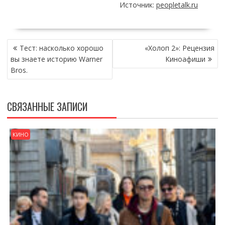
Источник:
peopletalk.ru
НАВИГАЦИЯ
Тест: насколько хорошо
«Холоп 2»: Рецензия
ПО
вы знаете историю Warner
Киноафиши
ЗАПИСЯМ
Bros.
СВЯЗАННЫЕ ЗАПИСИ
КИНО