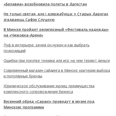
«Белавиа» возобновила полеты в Дагестан
Не толькі святая, але і дзяржаўніца: у Старых Дарогах
згадваюць Сафію Слуцкую
В Минске пройдет религиозный «Фестиваль надежды»
на «Чижовка-Арене»
Пуф в интерьере: зачем он нужен и как выбрать
подходящий
Ошибки при покупке техники для игр: на чем теряют деньги
Современный магазин сайдинга в Минске: критерии выбора
и популярные бренды
Юридическое обслуживание юрлиц: преимущества
комплексного сопровождения бизнеса
Весенний обряд «Саракі» проведут в музее под
Минском: программа