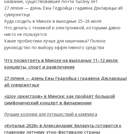
название, существовавшее почти тысячу лет
27 ліпеня — дзень Ежы Гедройца і гадавіна Дэкларацыі аб
суверэнітэце
Куда сходить в Минске в выходные 25–26 июля
Что делать с техникой и электроникой, которыми давно
никто не пользуется
Какие пробиотики лучше для кишечника? Полное
руководство по выбору эффективного средства
Что посмотреть в Минске на выходных 11–12 июля:
концерты, спорт и развлечения
27 ліпеня — дзень Ежы Гедройца і гадавіна Дэкларацыі
аб суверэнітэце
«Шоу оркестров» в Минске: как пройдёт большой
симфонический концерт в филармонии
Лучшие колонки для путешествий и кемпинга
«Купалье-2026» в Александрии: Беларусь готовится к
главному летнему этно-фестивалю страны