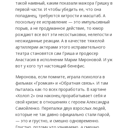
такой наивный, каким показали мажора Гришку в
первой части. И чтобы убедить ее, что она
попаданец, требуются хитрости и масштаб. А
поскольку ее исправление — это импульсивный
порыв, а не продуманное действие, то юмор
рождают все вот эти несостыковки, нелепости и
неожиданные реакции. А в качестве тяжелой
артиллерии актерами этого исправительного
театра становятся сам Гриша и продюсер
Анастасия в исполнении Марии Мироновой. И уж
вот у кого тут настоящий бенефис.
Миронова, если помните, играла психолога в
фильмах «Громкая» и «Обратная связь». И там
пыталась как-то всех проработать. В картине
«Холоп 2» она наконец прорабатывает себя и
свой кризис в отношениях с героем Александра
Самойленко. Перепалки двух взрослых людей,
которые не так давно официально стали парой,
— это и грустно, и смешно одновременно.
Грустно, потому что узнаваемо, а смешно…