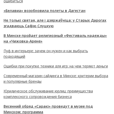
ошибиться
«Белавиа» возобновила полеты в Дагестан
Не толькі святая, але і дзяржаўніца: у Старых Дарогах
згадваюць Сафію Слуцкую
В Минске пройдет религиозный «Фестиваль надежды»
на «Чижовка-Арене»
Пуф в интерьере: зачем он нужен и как выбрать
подходящий
Ошибки при покупке техники для игр: на чем теряют деньги
Современный магазин сайдинга в Минске: критерии выбора
и популярные бренды
Юридическое обслуживание юрлиц: преимущества
комплексного сопровождения бизнеса
Весенний обряд «Саракі» проведут в музее под
Минском: программа