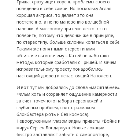
Гриша, сразу ищет корень проблемы своего
поведения в себе самой. Но поскольку Аглая
хорошая актриса, то делает это она
постепенно, а не по мановению волшебной
палочки. А массовому зрителю легко в это
поверить, потому что девочки же в принципе,
по стереотипу, больше склонны копаться в себе.
Такими же понятными стереотипами
объясняется и почему с Катей не работают
методы, которые сработали с Гришей. И зачем
исправительному проекту понадобились
настоящий дворец и ненастоящий Наполеон.
И вот тут мы добрались до слова «масштабнее».
Фильм хоть и сохраняет ощущение камерности
за счет точечного набора персонажей и
глубинных проблем, снят с размахом
блокбастера (хоть и без космоса).
Невооруженным глазом видны приветы «Войне и
миру» Сергея Бондарчука. Новые локации
быстро заставляют забыть о самоповторе,