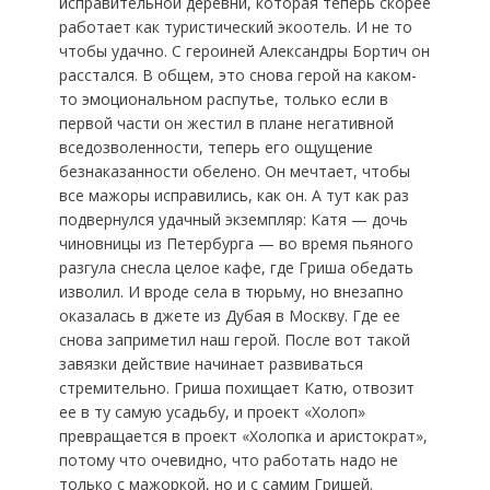
исправительной деревни, которая теперь скорее
работает как туристический экоотель. И не то
чтобы удачно. С героиней Александры Бортич он
расстался. В общем, это снова герой на каком-
то эмоциональном распутье, только если в
первой части он жестил в плане негативной
вседозволенности, теперь его ощущение
безнаказанности обелено. Он мечтает, чтобы
все мажоры исправились, как он. А тут как раз
подвернулся удачный экземпляр: Катя — дочь
чиновницы из Петербурга — во время пьяного
разгула снесла целое кафе, где Гриша обедать
изволил. И вроде села в тюрьму, но внезапно
оказалась в джете из Дубая в Москву. Где ее
снова заприметил наш герой. После вот такой
завязки действие начинает развиваться
стремительно. Гриша похищает Катю, отвозит
ее в ту самую усадьбу, и проект «Холоп»
превращается в проект «Холопка и аристократ»,
потому что очевидно, что работать надо не
только с мажоркой, но и с самим Гришей.