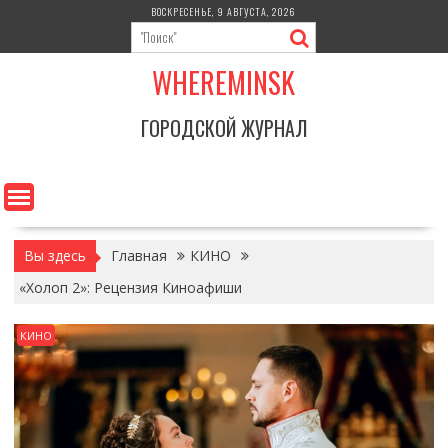
Перейти
ВОСКРЕСЕНЬЕ, 9 АВГУСТА, 2026
к
содержимому
WHEREMINSK
ГОРОДСКОЙ ЖУРНАЛ
Вы здесь
Главная
КИНО
«Холоп 2»: Рецензия Киноафиши
КИНО