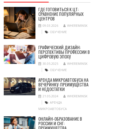
ГДЕ ГОТОВИТЬСЯ К ЦТ:
СРАВНЕНИЕ ПОПУЛЯРНЫХ
ЦЕНТРОВ
09.03.2026
WHEREMINSK
ОБУЧЕНИЕ
ГРАФИЧЕСКИЙ ДИЗАЙН:
ПЕРСПЕКТИВЫ ПРОФЕССИИ В
ЦИФРОВУЮ ЭПОХУ
30.05.2025
WHEREMINSK
ОБУЧЕНИЕ
АРЕНДА МИКРОАВТОБУСА НА
ВЕЧЕРИНКУ: ПРЕИМУЩЕСТВА
И НЕДОСТАТКИ
21.05.2024
WHEREMINSK
АРЕНДА
МИКРОАВТОБУСА
ОНЛАЙН-ОБРАЗОВАНИЕ В
РОССИИ И СНГ:
ПРЕИМУЩЕСТВА