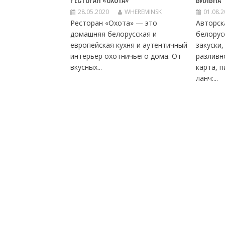
28.05.2020
WHEREMINSK
01.08.
Ресторан «Охота» — это
Авторск
домашняя белорусская и
белорус
европейская кухня и аутентичный
закуски
интерьер охотничьего дома. От
разливн
вкусных...
карта, п
ланч:...