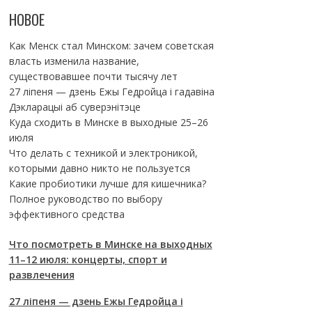
НОВОЕ
Как Менск стал Минском: зачем советская
власть изменила название,
существовавшее почти тысячу лет
27 ліпеня — дзень Ежы Гедройца і гадавіна
Дэкларацыі аб суверэнітэце
Куда сходить в Минске в выходные 25–26
июля
Что делать с техникой и электроникой,
которыми давно никто не пользуется
Какие пробиотики лучше для кишечника?
Полное руководство по выбору
эффективного средства
Что посмотреть в Минске на выходных
11–12 июля: концерты, спорт и
развлечения
27 ліпеня — дзень Ежы Гедройца і