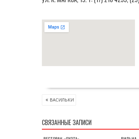
НАВИГАЦИЯ
ВАСИЛЬКИ
ПО
ЗАПИСЯМ
СВЯЗАННЫЕ ЗАПИСИ
РЕСТОРАН «ОХОТА»
ВИЛЬНА