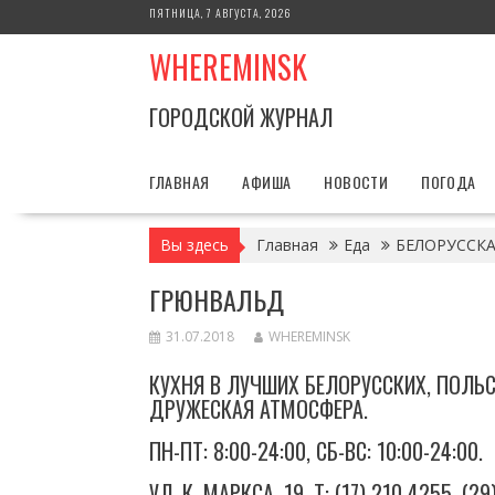
Перейти
ПЯТНИЦА, 7 АВГУСТА, 2026
к
WHEREMINSK
содержимому
ГОРОДСКОЙ ЖУРНАЛ
ГЛАВНАЯ
АФИША
НОВОСТИ
ПОГОДА
Вы здесь
Главная
Еда
БЕЛОРУССКА
ГРЮНВАЛЬД
31.07.2018
WHEREMINSK
КУХНЯ В ЛУЧШИХ БЕЛОРУССКИХ, ПОЛЬС
ДРУЖЕСКАЯ АТМОСФЕРА.
ПН-ПТ: 8:00-24:00, СБ-ВС: 10:00-24:00.
УЛ. К. МАРКСА, 19. Т: (17) 210 4255, (