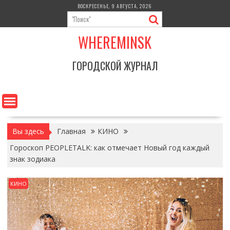
Перейти
ВОСКРЕСЕНЬЕ, 9 АВГУСТА, 2026
к
содержимому
WHEREMINSK
ГОРОДСКОЙ ЖУРНАЛ
Вы здесь
Главная
КИНО
Гороскоп PEOPLETALK: как отмечает Новый год каждый
знак зодиака
КИНО