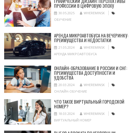
ГРАФИЧЕСКИЙ ДИЗАЙН: ПЕРСПЕКТИВЫ
ПРОФЕССИИ В ЦИФРОВУЮ ЭПОХУ
30.05.2025
WHEREMINSK
ОБУЧЕНИЕ
АРЕНДА МИКРОАВТОБУСА НА ВЕЧЕРИНКУ:
ПРЕИМУЩЕСТВА И НЕДОСТАТКИ
21.05.2024
WHEREMINSK
АРЕНДА МИКРОАВТОБУСА
ОНЛАЙН-ОБРАЗОВАНИЕ В РОССИИ И СНГ:
ПРЕИМУЩЕСТВА ДОСТУПНОСТИ И
УДОБСТВА
20.03.2024
WHEREMINSK
ОНЛАЙН-ОБУЧЕНИЕ
ЧТО ТАКОЕ ВИРТУАЛЬНЫЙ ГОРОДСКОЙ
НОМЕР?
18.03.2024
WHEREMINSK
ВИРТУАЛЬНЫЙ НОМЕР
ВЫБОР АДВОКАТА ПО УГОЛОВНЫМ