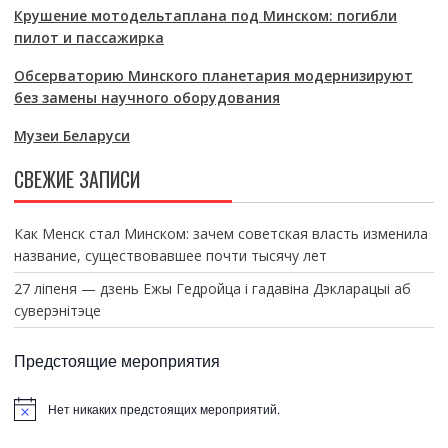
Крушение мотодельтаплана под Минском: погибли
пилот и пассажирка
Обсерваторию Минского планетария модернизируют
без замены научного оборудования
Музеи Беларуси
СВЕЖИЕ ЗАПИСИ
Как Менск стал Минском: зачем советская власть изменила
название, существовавшее почти тысячу лет
27 ліпеня — дзень Ежы Гедройца і гадавіна Дэкларацыі аб
суверэнітэце
Предстоящие мероприятия
Нет никаких предстоящих мероприятий.
З
а
м