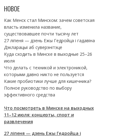
НОВОЕ
Как Менск стал Минском: зачем советская
власть изменила название,
существовавшее почти тысячу лет
27 ліпеня — дзень Ежы Гедройца і гадавіна
Дэкларацыі аб суверэнітэце
Куда сходить в Минске в выходные 25–26
июля
Что делать с техникой и электроникой,
которыми давно никто не пользуется
Какие пробиотики лучше для кишечника?
Полное руководство по выбору
эффективного средства
Что посмотреть в Минске на выходных
11–12 июля: концерты, спорт и
развлечения
27 ліпеня — дзень Ежы Гедройца і