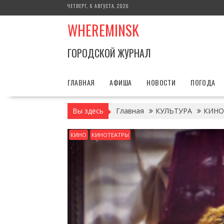
Перейти
ЧЕТВЕРГ, 6 АВГУСТА, 2026
к
WHEREMINSK
содержимому
ГОРОДСКОЙ ЖУРНАЛ
ГЛАВНАЯ
АФИША
НОВОСТИ
ПОГОДА
Вы здесь
Главная
КУЛЬТУРА
КИНО
КИНО
КИНОТЕАТРЫ