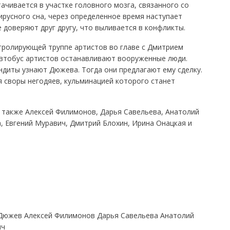
чивается в участке головного мозга, связанного со
ирусного сна, через определенное время наступает
 доверяют друг другу, что выливается в конфликты.
тролирующей труппе артистов во главе с Дмитрием
втобус артистов останавливают вооруженные люди.
ндиты узнают Дюжева. Тогда они предлагают ему сделку.
 своры негодяев, кульминацией которого станет
и также Алексей Филимонов, Дарья Савельева, Анатолий
, Евгений Муравич, Дмитрий Блохин, Ирина Онацкая и
 Дюжев Алексей Филимонов Дарья Савельева Анатолий
ич