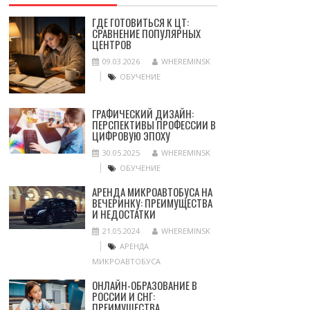
ГДЕ ГОТОВИТЬСЯ К ЦТ:
СРАВНЕНИЕ ПОПУЛЯРНЫХ
ЦЕНТРОВ
09.03.2026
WHEREMINSK
ОБУЧЕНИЕ
ГРАФИЧЕСКИЙ ДИЗАЙН:
ПЕРСПЕКТИВЫ ПРОФЕССИИ В
ЦИФРОВУЮ ЭПОХУ
30.05.2025
WHEREMINSK
ОБУЧЕНИЕ
АРЕНДА МИКРОАВТОБУСА НА
ВЕЧЕРИНКУ: ПРЕИМУЩЕСТВА
И НЕДОСТАТКИ
21.05.2024
WHEREMINSK
АРЕНДА
МИКРОАВТОБУСА
ОНЛАЙН-ОБРАЗОВАНИЕ В
РОССИИ И СНГ:
ПРЕИМУЩЕСТВА