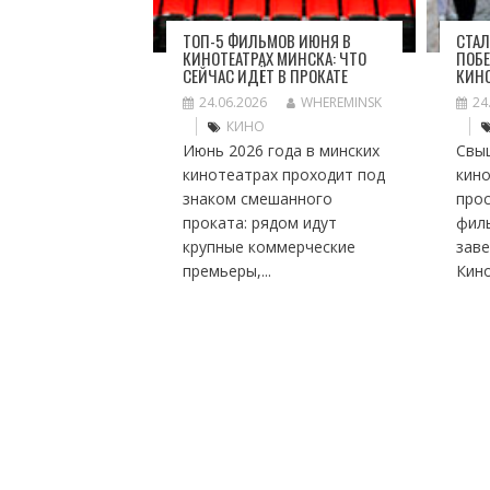
ТОП-5 ФИЛЬМОВ ИЮНЯ В
СТАЛ
КИНОТЕАТРАХ МИНСКА: ЧТО
ПОБЕ
СЕЙЧАС ИДЁТ В ПРОКАТЕ
КИН
24.06.2026
WHEREMINSK
24
КИНО
Июнь 2026 года в минских
Свы
кинотеатрах проходит под
кино
знаком смешанного
про
проката: рядом идут
фил
крупные коммерческие
заве
премьеры,...
Кино