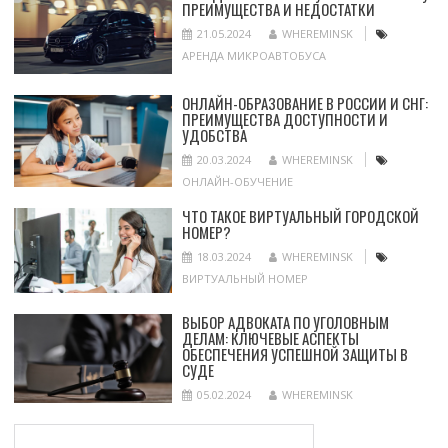
ПРЕИМУЩЕСТВА И НЕДОСТАТКИ
21.05.2024
WHEREMINSK
АРЕНДА МИКРОАВТОБУСА
ОНЛАЙН-ОБРАЗОВАНИЕ В РОССИИ И СНГ:
ПРЕИМУЩЕСТВА ДОСТУПНОСТИ И
УДОБСТВА
20.03.2024
WHEREMINSK
ОНЛАЙН-ОБУЧЕНИЕ
ЧТО ТАКОЕ ВИРТУАЛЬНЫЙ ГОРОДСКОЙ
НОМЕР?
18.03.2024
WHEREMINSK
ВИРТУАЛЬНЫЙ НОМЕР
ВЫБОР АДВОКАТА ПО УГОЛОВНЫМ
ДЕЛАМ: КЛЮЧЕВЫЕ АСПЕКТЫ
ОБЕСПЕЧЕНИЯ УСПЕШНОЙ ЗАЩИТЫ В
СУДЕ
05.02.2024
WHEREMINSK