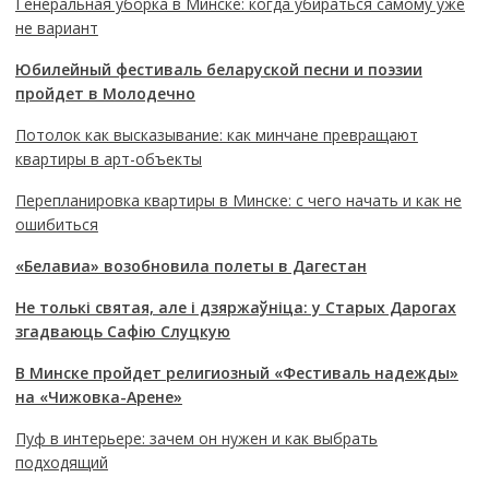
Генеральная уборка в Минске: когда убираться самому уже
не вариант
Юбилейный фестиваль беларуской песни и поэзии
пройдет в Молодечно
Потолок как высказывание: как минчане превращают
квартиры в арт-объекты
Перепланировка квартиры в Минске: с чего начать и как не
ошибиться
«Белавиа» возобновила полеты в Дагестан
Не толькі святая, але і дзяржаўніца: у Старых Дарогах
згадваюць Сафію Слуцкую
В Минске пройдет религиозный «Фестиваль надежды»
на «Чижовка-Арене»
Пуф в интерьере: зачем он нужен и как выбрать
подходящий