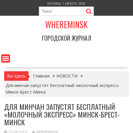
Перейти
ПЯТНИЦА, 7 АВГУСТА, 2026
к
содержимому
WHEREMINSK
ГОРОДСКОЙ ЖУРНАЛ
Вы здесь
Главная
НОВОСТИ
Для минчан запустят бесплатный «молочный экспресс»
Минск-Брест-Минск
ДЛЯ МИНЧАН ЗАПУСТЯТ БЕСПЛАТНЫЙ
«МОЛОЧНЫЙ ЭКСПРЕСС» МИНСК-БРЕСТ-
МИНСК
23.08.2019
WHEREMINSK