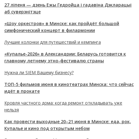
27 ліпеня — дзень Ежы Гедройца і гадавіна Дэкларацыі
аб суверэнітэце
«Шоу оркестров» в Минске: как пройдёт большой
симфонический концерт в филармонии
Лучшие колонки для путешествий и кемпинга
«Купалье-2026» в Александрии: Беларусь готовится к
главному летнему этно-фестивалю страны
Нужна ли SIEM Вашему бизнесу?
ТОП-5 фильмов июня в кинотеатрах Минска: что сейчас
идёт в прокате
Кровля частного дома: когда ремонт откладывать уже
нельзя
Как провести выходные 20–21 июня в Минске: еда, рок,
Купалье и кино под открытым небом