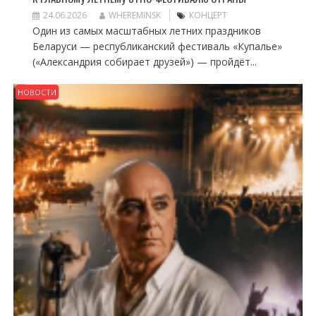
24.06.2026
WHEREMINSK
КОНЦЕРТ
Один из самых масштабных летних праздников
Беларуси — республиканский фестиваль «Купалье»
(«Александрия собирает друзей») — пройдёт...
НОВОСТИ