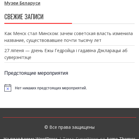
Музеи Беларуси
СВЕЖИЕ ЗАПИСИ
Как Менск стал Минском: зачем советская власть изменила
название, существовавшее почти тысячу лет
27 ліпеня — дзень Ежы Гедройца і гадавіна Дэкларацыі аб
суверэнітэце
Предстоящие мероприятия
Нет никаких предстоящих мероприятий.
З
а
м
е
т
к
а
© Все права защищены
На платформе WordPress
|
Тема: SuperNews от
Acme Themes