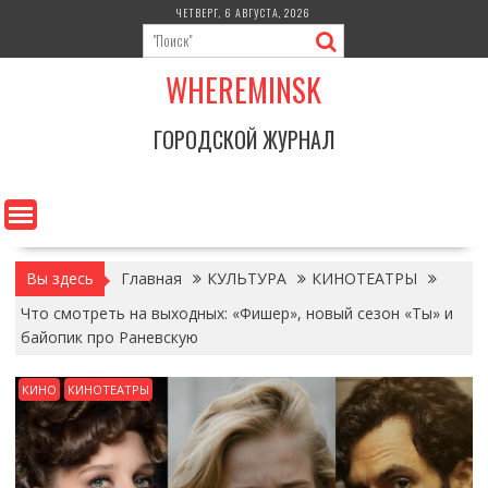
Перейти
ЧЕТВЕРГ, 6 АВГУСТА, 2026
к
содержимому
WHEREMINSK
ГОРОДСКОЙ ЖУРНАЛ
Вы здесь
Главная
КУЛЬТУРА
КИНОТЕАТРЫ
Что смотреть на выходных: «Фишер», новый сезон «Ты» и
байопик про Раневскую
КИНО
КИНОТЕАТРЫ