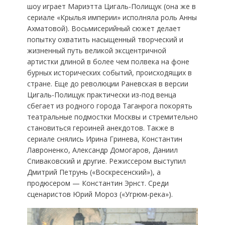
шоу играет Мариэтта Цигаль-Полищук (она же в
сериале «Крылья империи» исполняла роль Анны
Ахматовой). Восьмисерийный сюжет делает
попытку охватить насыщенный творческий и
жизненный путь великой эксцентричной
артистки длиной в более чем полвека на фоне
бурных исторических событий, происходящих в
стране. Еще до революции Раневская в версии
Цигаль-Полищук практически из-под венца
сбегает из родного города Таганрога покорять
театральные подмостки Москвы и стремительно
становиться героиней анекдотов. Также в
сериале снялись Ирина Гринева, Константин
Лавроненко, Александр Домогаров, Даниил
Спиваковский и другие. Режиссером выступил
Дмитрий Петрунь («Воскресенский»), а
продюсером — Константин Эрнст. Среди
сценаристов Юрий Мороз («Угрюм-река»).