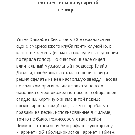
творчеством популярной
певицы.
Уитни Элизабет Хьюстон в 80-е оказалась на
сцене американского клуба почти случайно, в
качестве замены (ее мать накануне выступления
потеряла голос). По счастью, в зале сидел
влиятельный музыкальный продюсер Клайв
Дэвис и, влюбившись в талант юной певицы,
решил сделать из нее настоящую звезду. Такова
не слишком оригинальная завязка нового
байопика о чернокожей поп-иконе, собиравшей
стадионы. Картину о знаменитой певице
продюсировал сам Дэвис, так что проблем с
правами на песни, использованные в фильме,
точно не было. Режиссером стала Кейси
Леммонс, ставившая биографическую картину
«Гарриет» об аболиционистке Гарриет Табмен.