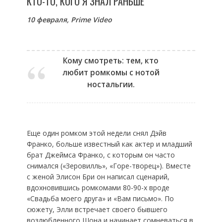
КТО-ТО, КОГО Я ЗНАЛ РАНЬШЕ
10 февраля,
Prime
Video
Кому смотреть: тем, кто
любит ромкомы с нотой
ностальгии.
Еще один ромком этой недели снял Дэйв
Франко, больше известный как актер и младший
брат Джеймса Франко, с которым он часто
снимался («Зеровилль», «Горе-творец»). Вместе
с женой Элисон Бри он написал сценарий,
вдохновившись ромкомами 80-90-х вроде
«Свадьба моего друга» и «Вам письмо». По
сюжету, Элли встречает своего бывшего
возлюбленного Шона и начинает сомневаться в