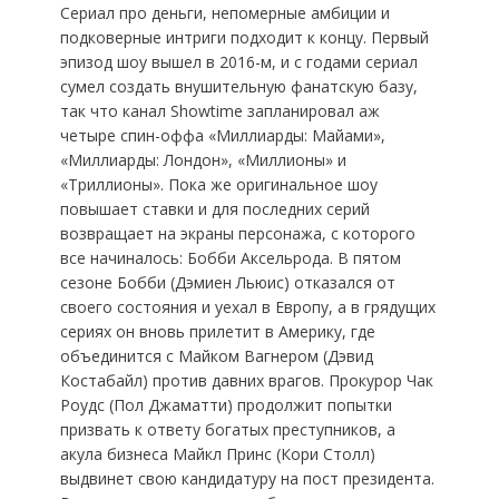
Сериал про деньги, непомерные амбиции и
подковерные интриги подходит к концу. Первый
эпизод шоу вышел в 2016-м, и с годами сериал
сумел создать внушительную фанатскую базу,
так что канал Showtime запланировал аж
четыре спин-оффа «Миллиарды: Майами»,
«Миллиарды: Лондон», «Миллионы» и
«Триллионы». Пока же оригинальное шоу
повышает ставки и для последних серий
возвращает на экраны персонажа, с которого
все начиналось: Бобби Аксельрода. В пятом
сезоне Бобби (Дэмиен Льюис) отказался от
своего состояния и уехал в Европу, а в грядущих
сериях он вновь прилетит в Америку, где
объединится с Майком Вагнером (Дэвид
Костабайл) против давних врагов. Прокурор Чак
Роудс (Пол Джаматти) продолжит попытки
призвать к ответу богатых преступников, а
акула бизнеса Майкл Принс (Кори Столл)
выдвинет свою кандидатуру на пост президента.