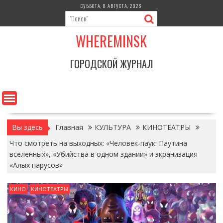
Перейти
СУББОТА, 8 АВГУСТА, 2026
к
содержимому
WHEREMINSK
ГОРОДСКОЙ ЖУРНАЛ
Вы здесь
Главная
КУЛЬТУРА
КИНОТЕАТРЫ
Что смотреть на выходных: «Человек-паук: Паутина
вселенных», «Убийства в одном здании» и экранизация
«Алых парусов»
КИНО
КИНОТЕАТРЫ