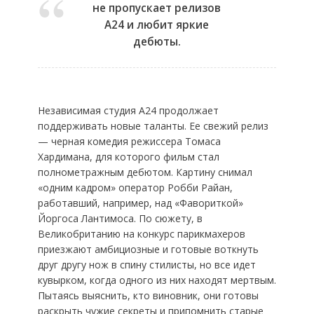
не пропускает релизов
А24 и любит яркие
дебюты.
Независимая студия А24 продолжает
поддерживать новые таланты. Ее свежий релиз
— черная комедия режиссера Томаса
Хардимана, для которого фильм стал
полнометражным дебютом. Картину снимал
«одним кадром» оператор Робби Райан,
работавший, например, над «Фавориткой»
Йоргоса Лантимоса. По сюжету, в
Великобританию на конкурс парикмахеров
приезжают амбициозные и готовые воткнуть
друг другу нож в спину стилисты, но все идет
кувырком, когда одного из них находят мертвым.
Пытаясь выяснить, кто виновник, они готовы
раскрыть чужие секреты и припомнить старые