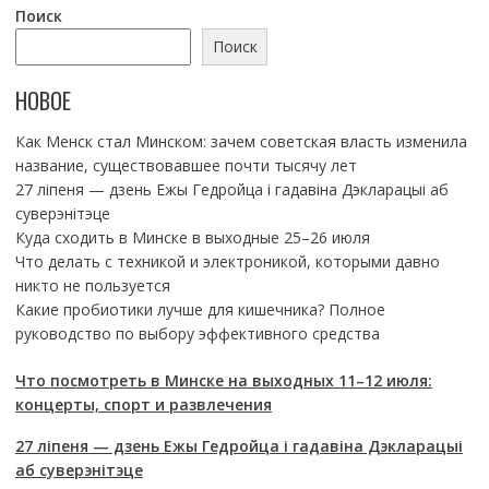
Поиск
Поиск
НОВОЕ
Как Менск стал Минском: зачем советская власть изменила
название, существовавшее почти тысячу лет
27 ліпеня — дзень Ежы Гедройца і гадавіна Дэкларацыі аб
суверэнітэце
Куда сходить в Минске в выходные 25–26 июля
Что делать с техникой и электроникой, которыми давно
никто не пользуется
Какие пробиотики лучше для кишечника? Полное
руководство по выбору эффективного средства
Что посмотреть в Минске на выходных 11–12 июля:
концерты, спорт и развлечения
27 ліпеня — дзень Ежы Гедройца і гадавіна Дэкларацыі
аб суверэнітэце