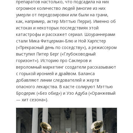
препаратов настолько, что подсадила на них
огромное количество людей (многие из них
умерли от передозировки или были на грани,
как, например, актер Мэттью Перри). Именно об
истоках и некоторых последствиях этой
катастрофы и расскажет сериал. Шоураннерами
стали Мика Фитцерман-Блю и Ной Харпстер
(«Прекрасный день по соседству»), а режиссером
выступил Питер Берг («Глубоководный
горизонт»). Историю про Саклеров и
вероломный маркетинг создатели рассказывают
с горькой иронией и драйвом. Баланса
добавляют линии следователей и жертв
опасного лекарства. В касте солируют Мэттью
Бродерик («Без обид») и Узо Адуба («Оранжевый
— хит сезона»).