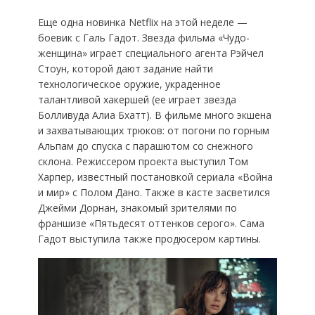
Еще одна новинка Netflix на этой неделе —
боевик с Галь Гадот. Звезда фильма «Чудо-
женщина» играет специального агента Рэйчел
Стоун, которой дают задание найти
технологическое оружие, украденное
талантливой хакершей (ее играет звезда
Болливуда Алиа Бхатт). В фильме много экшена
и захватывающих трюков: от погони по горным
Альпам до спуска с парашютом со снежного
склона. Режиссером проекта выступил Том
Харпер, известный постановкой сериала «Война
и мир» с Полом Дано. Также в касте засветился
Джейми Дорнан, знакомый зрителями по
франшизе «Пятьдесят оттенков серого». Сама
Гадот выступила также продюсером картины.