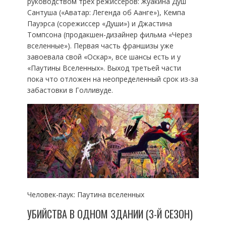
руководством трех режиссеров: Жуакина Душ
Сантуша («Аватар: Легенда об Аанге»), Кемпа
Пауэрса (сорежиссер «Души») и Джастина
Томпсона (продакшен-дизайнер фильма «Через
вселенные»). Первая часть франшизы уже
завоевала свой «Оскар», все шансы есть и у
«Паутины Вселенных». Выход третьей части
пока что отложен на неопределенный срок из-за
забастовки в Голливуде.
Человек-паук: Паутина вселенных
УБИЙСТВА В ОДНОМ ЗДАНИИ (3-Й СЕЗОН)