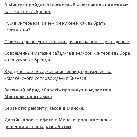
В Минске пройдет религиозный «Фестиваль надежды»
на «Чижовка-Арене»
Пуф в интерьере: зачем он нужен и как выбрать
подходящий
Ошибки при покупке техники для игр: на чем теряют деньги
Современный магазин сайдинга в Минске: критерии выбора
и популярные бренды
Юридическое обслуживание юрлиц: преимущества
комплексного сопровождения бизнеса
Весенний обряд «Саракі» проведут в музее под
Минском: программа
Сервис по ремонту часов в Минске
.
Дизайн-проект офиса в Минске: роль цветовых
решений и этапы разработки