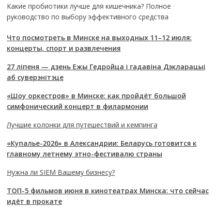
Какие пробиотики лучше для кишечника? Полное
руководство по выбору эффективного средства
Что посмотреть в Минске на выходных 11–12 июля:
концерты, спорт и развлечения
27 ліпеня — дзень Ежы Гедройца і гадавіна Дэкларацыі
аб суверэнітэце
«Шоу оркестров» в Минске: как пройдёт большой
симфонический концерт в филармонии
Лучшие колонки для путешествий и кемпинга
«Купалье-2026» в Александрии: Беларусь готовится к
главному летнему этно-фестивалю страны
Нужна ли SIEM Вашему бизнесу?
ТОП-5 фильмов июня в кинотеатрах Минска: что сейчас
идёт в прокате