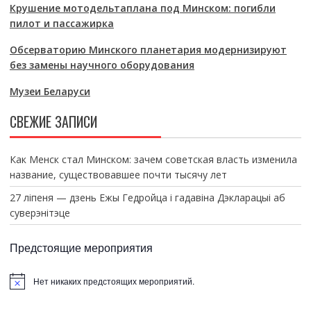
Крушение мотодельтаплана под Минском: погибли
пилот и пассажирка
Обсерваторию Минского планетария модернизируют
без замены научного оборудования
Музеи Беларуси
СВЕЖИЕ ЗАПИСИ
Как Менск стал Минском: зачем советская власть изменила
название, существовавшее почти тысячу лет
27 ліпеня — дзень Ежы Гедройца і гадавіна Дэкларацыі аб
суверэнітэце
Предстоящие мероприятия
Нет никаких предстоящих мероприятий.
З
а
м