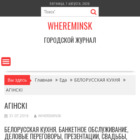
Перейти
ПЯТНИЦА, 7 АВГУСТА, 2026
к
содержимому
WHEREMINSK
ГОРОДСКОЙ ЖУРНАЛ
Вы здесь
Главная
Еда
БЕЛОРУССКАЯ КУХНЯ
АГIНСКI
АГIНСКI
31.07.2018
WHEREMINSK
БЕЛОРУССКАЯ КУХНЯ. БАНКЕТНОЕ ОБСЛУЖИВАНИЕ,
ДЕЛОВЫЕ ПЕРЕГОВОРЫ, ПРЕЗЕНТАЦИИ, СВАДЬБЫ,