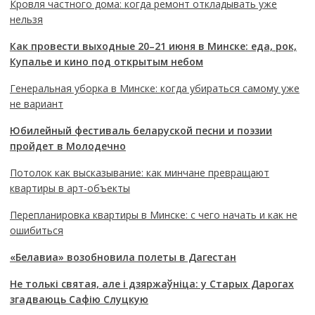
Кровля частного дома: когда ремонт откладывать уже
нельзя
Как провести выходные 20–21 июня в Минске: еда, рок,
Купалье и кино под открытым небом
Генеральная уборка в Минске: когда убираться самому уже
не вариант
Юбилейный фестиваль беларуской песни и поэзии
пройдет в Молодечно
Потолок как высказывание: как минчане превращают
квартиры в арт-объекты
Перепланировка квартиры в Минске: с чего начать и как не
ошибиться
«Белавиа» возобновила полеты в Дагестан
Не толькі святая, але і дзяржаўніца: у Старых Дарогах
згадваюць Сафію Слуцкую