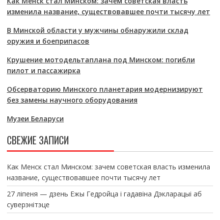
Как Менск стал Минском: зачем советская власть
изменила название, существовавшее почти тысячу лет
В Минской области у мужчины обнаружили склад
оружия и боеприпасов
Крушение мотодельтаплана под Минском: погибли
пилот и пассажирка
Обсерваторию Минского планетария модернизируют
без замены научного оборудования
Музеи Беларуси
СВЕЖИЕ ЗАПИСИ
Как Менск стал Минском: зачем советская власть изменила
название, существовавшее почти тысячу лет
27 ліпеня — дзень Ежы Гедройца і гадавіна Дэкларацыі аб
суверэнітэце