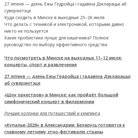
27 ліпеня — дзень Ежы Гедройца і гадавіна Дэкларацыі аб
суверэнітэце
Куда сходить в Минске в выходные 25–26 июля
Что делать с техникой и электроникой, которыми давно
никто не пользуется
Какие пробиотики лучше для кишечника? Полное
руководство по выбору эффективного средства
Что посмотреть в Минске на выходных 11–12 июля:
концерты, спорт и развлечения
27 ліпеня — дзень Ежы Гедройца і гадавіна Дэкларацыі
аб суверэнітэце
«Шоу оркестров» в Минске: как пройдёт большой
симфонический концерт в филармонии
Лучшие колонки для путешествий и кемпинга
«Купалье-2026» в Александрии: Беларусь готовится к
главному летнему этно-фестивалю страны