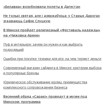
«Белавиа» возобновила полеты в Дагестан
Не толькі святая, але і дзяржаўніца: у Старых Дарогах
згадваюць Сафію Слуцкую
В Минске пройдет религиозный «Фестиваль надежды»
на «Чижовка-Арене»
Пуф в интерьере: зачем он нужен и как выбрать
подходящий
Ошибки при покупке техники для игр: на чем теряют деньги
Современный магазин сайдинга в Минске: критерии выбора
и популярные бренды
Юридическое обслуживание юрлиц: преимущества
комплексного сопровождения бизнеса
Весенний обряд «Саракі» проведут в музее под
Минском: программа