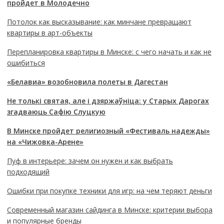
пройдет в Молодечно
Потолок как высказывание: как минчане превращают
квартиры в арт-объекты
Перепланировка квартиры в Минске: с чего начать и как не
ошибиться
«Белавиа» возобновила полеты в Дагестан
Не толькі святая, але і дзяржаўніца: у Старых Дарогах
згадваюць Сафію Слуцкую
В Минске пройдет религиозный «Фестиваль надежды»
на «Чижовка-Арене»
Пуф в интерьере: зачем он нужен и как выбрать
подходящий
Ошибки при покупке техники для игр: на чем теряют деньги
Современный магазин сайдинга в Минске: критерии выбора
и популярные бренды