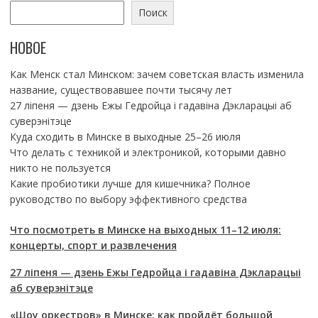
Поиск
НОВОЕ
Как Менск стал Минском: зачем советская власть изменила
название, существовавшее почти тысячу лет
27 ліпеня — дзень Ежы Гедройца і гадавіна Дэкларацыі аб
суверэнітэце
Куда сходить в Минске в выходные 25–26 июля
Что делать с техникой и электроникой, которыми давно
никто не пользуется
Какие пробиотики лучше для кишечника? Полное
руководство по выбору эффективного средства
Что посмотреть в Минске на выходных 11–12 июля:
концерты, спорт и развлечения
27 ліпеня — дзень Ежы Гедройца і гадавіна Дэкларацыі
аб суверэнітэце
«Шоу оркестров» в Минске: как пройдёт большой