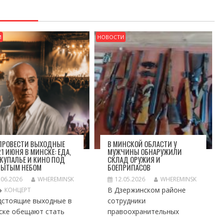
И
НОВОСТИ
 ПРОВЕСТИ ВЫХОДНЫЕ
В МИНСКОЙ ОБЛАСТИ У
1 ИЮНЯ В МИНСКЕ: ЕДА,
МУЖЧИНЫ ОБНАРУЖИЛИ
 КУПАЛЬЕ И КИНО ПОД
СКЛАД ОРУЖИЯ И
РЫТЫМ НЕБОМ
БОЕПРИПАСОВ
.06.2026
WHEREMINSK
12.05.2026
WHEREMINSK
В Дзержинском районе
КОНЦЕРТ
дстоящие выходные в
сотрудники
ске обещают стать
правоохранительных