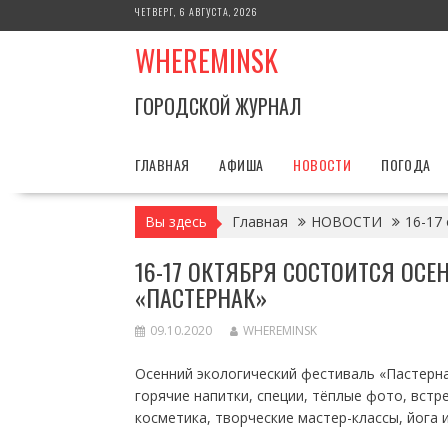
Перейти
ЧЕТВЕРГ, 6 АВГУСТА, 2026
к
WHEREMINSK
содержимому
ГОРОДСКОЙ ЖУРНАЛ
ГЛАВНАЯ
АФИША
НОВОСТИ
ПОГОДА
Вы здесь
Главная
НОВОСТИ
16-17
16-17 ОКТЯБРЯ СОСТОИТСЯ ОС
«ПАСТЕРНАК»
09.10.2020
WHEREMINSK
Осенний экологический фестиваль «Пастерна
горячие напитки, специи, тёплые фото, встр
косметика, творческие мастер-классы, йога и