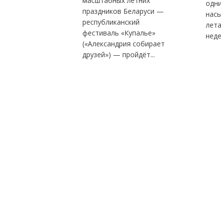
масштабных летних
одн
праздников Беларуси —
нас
республиканский
лет
фестиваль «Купалье»
неде
(«Александрия собирает
друзей») — пройдёт...