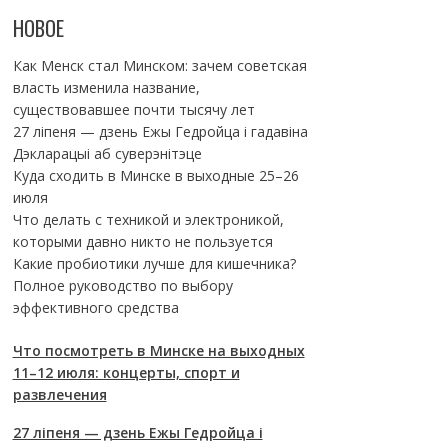
НОВОЕ
Как Менск стал Минском: зачем советская
власть изменила название,
существовавшее почти тысячу лет
27 ліпеня — дзень Ежы Гедройца і гадавіна
Дэкларацыі аб суверэнітэце
Куда сходить в Минске в выходные 25–26
июля
Что делать с техникой и электроникой,
которыми давно никто не пользуется
Какие пробиотики лучше для кишечника?
Полное руководство по выбору
эффективного средства
Что посмотреть в Минске на выходных
11–12 июля: концерты, спорт и
развлечения
27 ліпеня — дзень Ежы Гедройца і