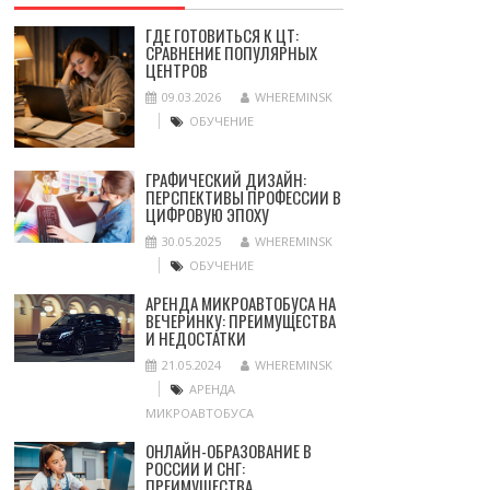
ГДЕ ГОТОВИТЬСЯ К ЦТ:
СРАВНЕНИЕ ПОПУЛЯРНЫХ
ЦЕНТРОВ
09.03.2026
WHEREMINSK
ОБУЧЕНИЕ
ГРАФИЧЕСКИЙ ДИЗАЙН:
ПЕРСПЕКТИВЫ ПРОФЕССИИ В
ЦИФРОВУЮ ЭПОХУ
30.05.2025
WHEREMINSK
ОБУЧЕНИЕ
АРЕНДА МИКРОАВТОБУСА НА
ВЕЧЕРИНКУ: ПРЕИМУЩЕСТВА
И НЕДОСТАТКИ
21.05.2024
WHEREMINSK
АРЕНДА
МИКРОАВТОБУСА
ОНЛАЙН-ОБРАЗОВАНИЕ В
РОССИИ И СНГ:
ПРЕИМУЩЕСТВА