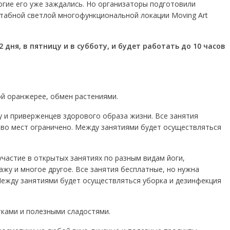
огие его уже заждались. Но организаторы подготовили
абной светлой многофункциональной локации Moving Art
 дня, в пятницу и в субботу, и будет работать до 10 часов
ой оранжерее, обмен растениями.
ру и приверженцев здорового образа жизни. Все занятия
тво мест ограничено. Между занятиями будет осуществляться
 участие в открытых занятиях по разным видам йоги,
сажу и многое другое. Все занятия бесплатные, но нужна
Между занятиями будет осуществляться уборка и дезинфекция
итками и полезными сладостями.