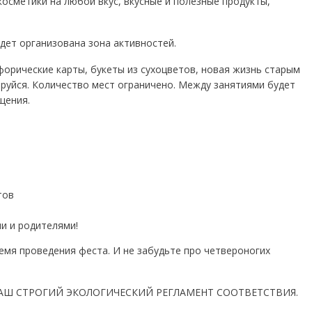
косметики на любой вкус, вкусные и полезные продукты,
дет организована зона активностей.
афорические карты, букеты из сухоцветов, новая жизнь старым
ируйся. Количество мест ограничено. Между занятиями будет
щения.
тов
и и родителями!
емя проведения феста. И не забудьте про четвероногих
АШ СТРОГИЙ ЭКОЛОГИЧЕСКИЙ РЕГЛАМЕНТ СООТВЕТСТВИЯ.