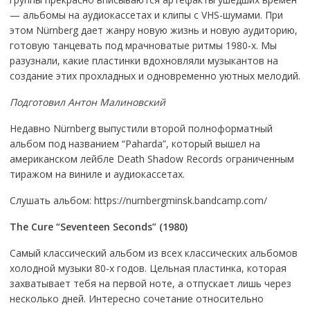
— альбомы на аудиокассетах и клипы с VHS-шумами. При
этом Nürnberg дает жанру новую жизнь и новую аудиторию,
готовую танцевать под мрачноватые ритмы 1980-х. Мы
разузнали, какие пластинки вдохновляли музыкантов на
создание этих прохладных и одновременно уютных мелодий.
Подготовил Антон Малиновский
Недавно Nürnberg выпустили второй полноформатный
альбом под названием “Paharda”, который вышел на
американском лейбле Death Shadow Records ограниченным
тиражом на виниле и аудиокассетах.
Слушать альбом: https://nurnbergminsk.bandcamp.com/
The
Cure
“
Seventeen
Seconds
” (1980)
Самый классический альбом из всех классических альбомов
холодной музыки 80-х годов. Цельная пластинка, которая
захватывает тебя на первой ноте, а отпускает лишь через
несколько дней. Интересно сочетание относительно