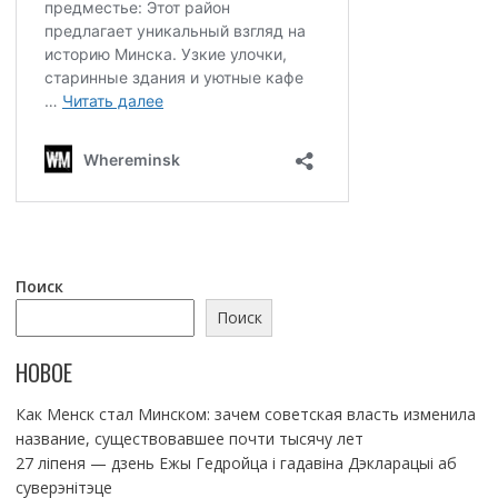
Поиск
Поиск
НОВОЕ
Как Менск стал Минском: зачем советская власть изменила
название, существовавшее почти тысячу лет
27 ліпеня — дзень Ежы Гедройца і гадавіна Дэкларацыі аб
суверэнітэце