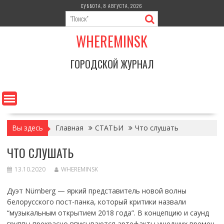
Перейти
СУББОТА, 8 АВГУСТА, 2026
к
содержимому
WHEREMINSK
ГОРОДСКОЙ ЖУРНАЛ
Вы здесь
Главная
СТАТЬИ
Что слушать
ЧТО СЛУШАТЬ
13.10.2020
WHEREMINSK
Дуэт Nürnberg — яркий представитель новой волны
белорусского пост-панка, который критики назвали
“музыкальным открытием 2018 года”. В концепцию и саунд
группы прекрасно вписываются артефакты ушедших времен