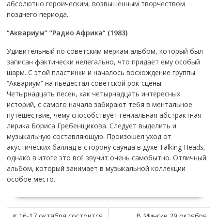
абсолютно героическим, возвышенным творчеством
позднего периода.
“Аквариум” “Радио Африка” (1983)
Удивительный по советским меркам альбом, который был
записан фактически нелегально, что придает ему особый
шарм. С этой пластинки и началось восхождение группы
“Аквариум” на пьедестал советской рок-сцены.
Четырнадцать песен, как четырнадцать интересных
историй, с самого начала забирают тебя в ментальное
путешествие, чему способствует гениальная абстрактная
лирика Бориса Гребенщикова. Следует выделить и
музыкальную составляющую. Произошел уход от
акустических баллад в сторону саунда в духе Talking Heads,
однако в итоге это всё звучит очень самобытно. Отличный
альбом, который занимает в музыкальной коллекции
особое место.
НАВИГАЦИЯ
16-17 октября состоится
В Минске 29 октября