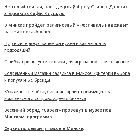
Не толькі святая, але і дзяржаўніца: у Старых Дарогах
згадваюць Сафію Слуцкую
В Минске пройдет религиозный «Фестиваль надежды»
на «Чижовка-Арене»
Пуф в интерьере: зачем он нужен и как выбрать
подходящий
Ошибки при покупке техники для игр: на чем теряют деньги
Современный магазин сайдинга в Минске: критерии выбора
и популярные бренды
Юридическое обслуживание юрлиц: преимущества
комплексного сопровождения бизнеса
Весенний обряд «Саракі» проведут в музее под
Минском: программа
Сервис по ремонту часов в Минске
.