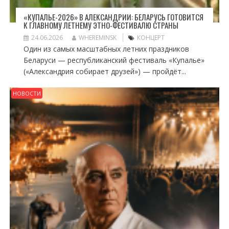
«КУПАЛЬЕ-2026» В АЛЕКСАНДРИИ: БЕЛАРУСЬ ГОТОВИТСЯ
К ГЛАВНОМУ ЛЕТНЕМУ ЭТНО-ФЕСТИВАЛЮ СТРАНЫ
24.06.2026
WHEREMINSK
КОНЦЕРТ
Один из самых масштабных летних праздников
Беларуси — республиканский фестиваль «Купалье»
(«Александрия собирает друзей») — пройдёт...
НОВОСТИ