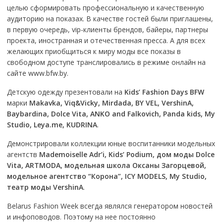
целью сформировать профессиональную и качественную
аудиторию на показах. В качестве гостей были приглашены,
в первую очередь, vip-клиенты брендов, байеры, партнеры
проекта, иностранная и отечественная пресса. А для всех
желающих приобщиться к миру моды все показы в
свободном доступе транслировались в режиме онлайн на
сайте www.bfw.by.
Детскую одежду презентовали на
Kids’ Fashion Days BFW
марки
Makavka, Viq&Vicky, Mirdada, BY VEL, VershinA,
Baybardina, Dolce Vita, ANKO and Falkovich, Panda kids, My
Studio, Leya.me, KUDRINA
.
Демонстрировали коллекции юные воспитанники модельных
агентств
Mademoiselle Adr’i, Kids’ Podium, дом моды Dolce
Vita, ARTMODA, модельная школа Оксаны Загорцевой,
модельное агентство “Корона”, ICY MODELS, My Studio,
театр моды VershinA
.
Belarus Fashion Week всегда являлся генератором новостей
и инфоповодов. Поэтому на нее постоянно