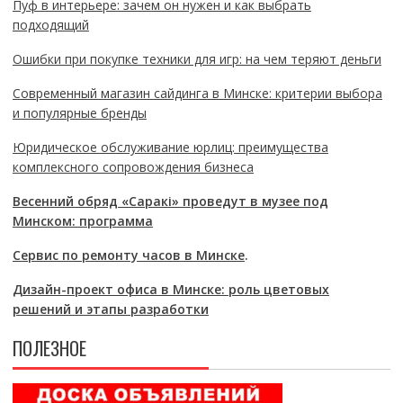
Пуф в интерьере: зачем он нужен и как выбрать
подходящий
Ошибки при покупке техники для игр: на чем теряют деньги
Современный магазин сайдинга в Минске: критерии выбора
и популярные бренды
Юридическое обслуживание юрлиц: преимущества
комплексного сопровождения бизнеса
Весенний обряд «Саракі» проведут в музее под
Минском: программа
Сервис по ремонту часов в Минске
.
Дизайн-проект офиса в Минске: роль цветовых
решений и этапы разработки
ПОЛЕЗНОЕ