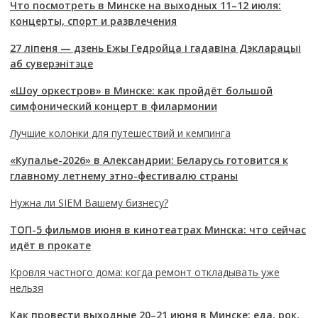
Что посмотреть в Минске на выходных 11–12 июля:
концерты, спорт и развлечения
27 ліпеня — дзень Ежы Гедройца і гадавіна Дэкларацыі
аб суверэнітэце
«Шоу оркестров» в Минске: как пройдёт большой
симфонический концерт в филармонии
Лучшие колонки для путешествий и кемпинга
«Купалье-2026» в Александрии: Беларусь готовится к
главному летнему этно-фестивалю страны
Нужна ли SIEM Вашему бизнесу?
ТОП-5 фильмов июня в кинотеатрах Минска: что сейчас
идёт в прокате
Кровля частного дома: когда ремонт откладывать уже
нельзя
Как провести выходные 20–21 июня в Минске: еда, рок,