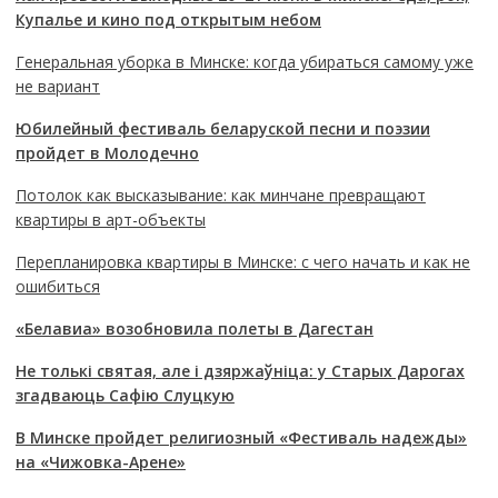
Купалье и кино под открытым небом
Генеральная уборка в Минске: когда убираться самому уже
не вариант
Юбилейный фестиваль беларуской песни и поэзии
пройдет в Молодечно
Потолок как высказывание: как минчане превращают
квартиры в арт-объекты
Перепланировка квартиры в Минске: с чего начать и как не
ошибиться
«Белавиа» возобновила полеты в Дагестан
Не толькі святая, але і дзяржаўніца: у Старых Дарогах
згадваюць Сафію Слуцкую
В Минске пройдет религиозный «Фестиваль надежды»
на «Чижовка-Арене»