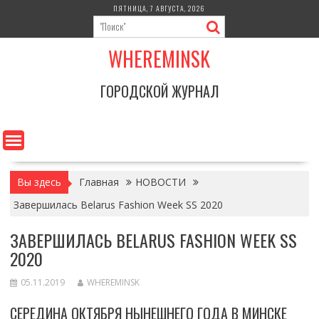
Перейти
ПЯТНИЦА, 7 АВГУСТА, 2026
к
содержимому
WHEREMINSK
ГОРОДСКОЙ ЖУРНАЛ
Вы здесь
Главная
НОВОСТИ
Завершилась Belarus Fashion Week SS 2020
ЗАВЕРШИЛАСЬ BELARUS FASHION WEEK SS
2020
05.11.2019
WHEREMINSK
СЕРЕДИНА ОКТЯБРЯ НЫНЕШНЕГО ГОДА В МИНСКЕ