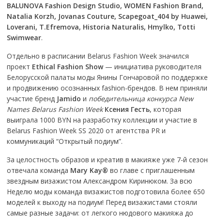
BALUNOVA Fashion Design Studio
,
WOMEN Fashion Brand
,
Natalia Korzh
,
Jovanas Couture
,
Scapegoat_404 by Huawei
,
Loverani
,
T.Efremova
,
Historia Naturalis
,
Hmylko
,
Totti
Swimwear
.
Отдельно в расписании Belarus Fashion Week значился
проект
Ethical Fashion Show
— инициатива руководителя
Белорусской палаты моды Янины Гончаровой по поддержке
и продвижению осознанных fashion-брендов. В нем приняли
участие бренд
Jamido
и
победительница конкурса New
Names Belarus Fashion Week
Ксения Гесть
, которая
выиграла 1000 BYN на разработку коллекции и участие в
Belarus Fashion Week SS 2020 от агентства PR и
коммуникаций “Открытый подиум”.
За целостность образов и креатив в макияже уже 7-й сезон
отвечала команда
Mary Kay®
во главе с приглашенным
звездным визажистом Александром Киринюком. За всю
Неделю моды команда визажистов подготовила более 650
моделей к выходу на подиум! Перед визажистами стояли
самые разные задачи: от легкого нюдового макияжа до