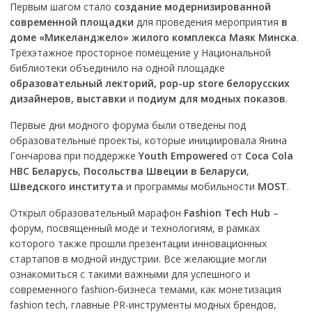
Первым шагом стало
создание модернизированной
современной площадки
для проведения мероприятия
в
доме «Микеланджело» жилого комплекса Маяк Минска
.
Трехэтажное просторное помещение у Национальной
библиотеки объединило на одной площадке
образовательный лекторий, pop-up store белорусских
дизайнеров, выставки
и
подиум для модных показов
.
Первые дни модного форума были отведены под
образовательные проекты, которые инициировала Янина
Гончарова при поддержке
Youth Empowered
от
Coca Cola
HBC Беларусь
,
Посольства Швеции в Беларуси
,
Шведского института
и программы мобильности
MOST
.
Открыл образовательный марафон
Fashion Tech Hub
–
форум, посвященный моде и технологиям, в рамках
которого также прошли презентации инновационных
стартапов в модной индустрии. Все желающие могли
ознакомиться с такими важными для успешного и
современного fashion-бизнеса темами, как монетизация
fashion tech, главные PR-инструменты модных брендов,