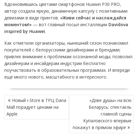
Вдохновившись цветами смартфонов Huawei P30 PRO,
автор создала яркую, динамичную капсулу с позитивными
девизами в виде принтов.
«Живи сейчас и наслаждайся
моментом!»
— вот главный посыл инсталляции
Davidova
inspired by Huawei
.
Как отметили организаторы, нынешний сезон познакомил
покупателей с белорусскими дизайнерами и брендами;
привлек внимание к проблемам осознанной моды; позволил
дизайнерам и инсайдерам индустрии бесплатно
поучаствовать в образовательных программах. И впереди
еще много нового, масштабного и интересного.
НАВИГАЦИЯ
Новый i-Store в ТРЦ Dana
«Дзве душы» на всю
ПО
Mall порадует ценами на
Беларусь: спектакль
ЗАПИСЯМ
Apple
главной сцены
Купаловского впервые
покажут в прямом эфире