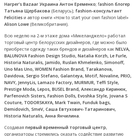
Harper’s Bazaar Украина Антон Еременко
; f
ashion блогер
Татьяна Щербакова
(Беларусь);
fashion-консультант
Felicities
и автор книги «How to start your own fashion label»
Alison Lowe
(Великобритания).
Всю неделю на 2-м этаже дома «Микеланджело» работал
торговый центр белорусских дизайнеров, где можно было
приобрести одежду таких брендов и дизайнеров как
NELVA,
BALUNOVA Fashion Design Studio, Natalia Korzh, Le Furle,
Historia Naturalis, Jamido, Ruslan Khmelenko, Simonoff,
Uno Mas Uno, WOMEN Fashion Brand, Tarakanova,
Davidova, Sergio Stefano, Galanteya, Motif, Novaline, PRIO,
NAVY, JennyLis, Lamazo Factory, MURMUR, Teffi Style,
Prestige Moda, Lepos, BUSEL Brand, Александр Киринюк,
Parfenovich Sisters, Fashion Dolls, Evoshka Style, Jovana S
Couture, TODORSKAYA, Mark Twain, Funduk bags,
Demidovich, SmeV, Саша Евтухович-Татаринович,
Historia Naturalis, Анна Янчилина
.
Создавая
первый временный торговый центр
,
организаторы стремились оказать содействие развитию