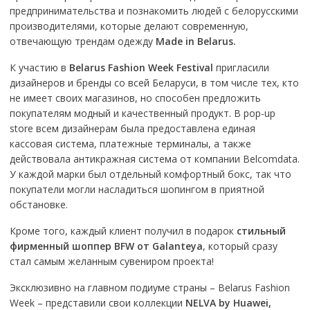
предпринимательства и познакомить людей с белорусскими
производителями, которые делают современную,
отвечающую трендам одежду
Made in Belarus.
К участию в
Belarus Fashion Week Festival
пригласили
дизайнеров и бренды со всей Беларуси, в том числе тех, кто
не имеет своих магазинов, но способен предложить
покупателям модный и качественный продукт. В pop-up
store всем дизайнерам была предоставлена единая
кассовая система, платежные терминалы, а также
действовала антикражная система от компании Belcomdata.
У каждой марки был отдельный комфортный бокс, так что
покупатели могли насладиться шопингом в приятной
обстановке.
Кроме того, каждый клиент получил в подарок
стильный
фирменный шоппер BFW от Galanteya
, который сразу
стал самым желанным сувениром проекта!
Эксклюзивно на главном подиуме страны – Belarus Fashion
Week – представили свои коллекции
NELVA by Huawei
,