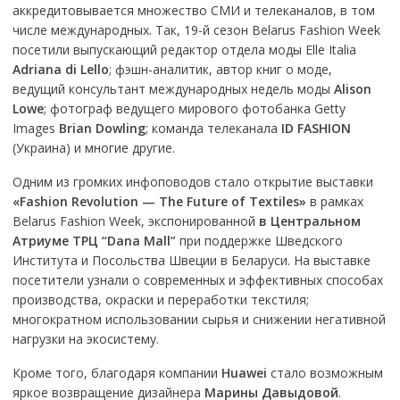
аккредитовывается множество СМИ и телеканалов, в том
числе международных. Так, 19-й сезон Belarus Fashion Week
посетили выпускающий редактор отдела моды Elle Italia
Adriana di Lello
; фэшн-аналитик, автор книг о моде,
ведущий консультант международных недель моды
Alison
Lowe
; фотограф ведущего мирового фотобанка Getty
Images
Brian Dowling
; команда телеканала
ID FASHION
(Украина) и многие другие.
Одним из громких инфоповодов стало открытие выставки
«Fashion Revolution — The Future of Textiles»
в рамках
Belarus Fashion Week, экспонированной
в Центральном
Атриуме ТРЦ “Dana Mall”
при поддержке Шведского
Института и Посольства Швеции в Беларуси. На выставке
посетители узнали о современных и эффективных способах
производства, окраски и переработки текстиля;
многократном использовании сырья и снижении негативной
нагрузки на экосистему.
Кроме того, благодаря компании
Huawei
стало возможным
яркое возвращение дизайнера
Марины Давыдовой
.