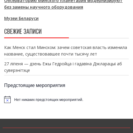
Обсерваторию Минского планетария модернизируют
без замены научного оборудования
Музеи Беларуси
СВЕЖИЕ ЗАПИСИ
Как Менск стал Минском: зачем советская власть изменила
название, существовавшее почти тысячу лет
27 ліпеня — дзень Ежы Гедройца і гадавіна Дэкларацыі аб
суверэнітэце
Предстоящие мероприятия
Нет никаких предстоящих мероприятий.
З
а
м
е
т
к
а