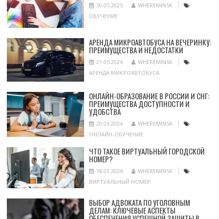
30.05.2025
WHEREMINSK
ОБУЧЕНИЕ
АРЕНДА МИКРОАВТОБУСА НА ВЕЧЕРИНКУ:
ПРЕИМУЩЕСТВА И НЕДОСТАТКИ
21.05.2024
WHEREMINSK
АРЕНДА МИКРОАВТОБУСА
ОНЛАЙН-ОБРАЗОВАНИЕ В РОССИИ И СНГ:
ПРЕИМУЩЕСТВА ДОСТУПНОСТИ И
УДОБСТВА
20.03.2024
WHEREMINSK
ОНЛАЙН-ОБУЧЕНИЕ
ЧТО ТАКОЕ ВИРТУАЛЬНЫЙ ГОРОДСКОЙ
НОМЕР?
18.03.2024
WHEREMINSK
ВИРТУАЛЬНЫЙ НОМЕР
ВЫБОР АДВОКАТА ПО УГОЛОВНЫМ
ДЕЛАМ: КЛЮЧЕВЫЕ АСПЕКТЫ
ОБЕСПЕЧЕНИЯ УСПЕШНОЙ ЗАЩИТЫ В