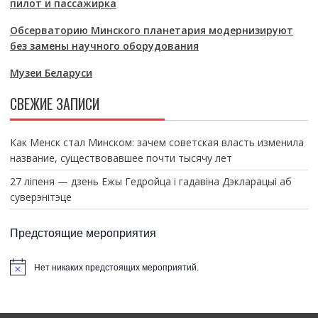
пилот и пассажирка
Обсерваторию Минского планетария модернизируют
без замены научного оборудования
Музеи Беларуси
СВЕЖИЕ ЗАПИСИ
Как Менск стал Минском: зачем советская власть изменила
название, существовавшее почти тысячу лет
27 ліпеня — дзень Ежы Гедройца і гадавіна Дэкларацыі аб
суверэнітэце
Предстоящие мероприятия
Нет никаких предстоящих мероприятий.
З
а
м
е
т