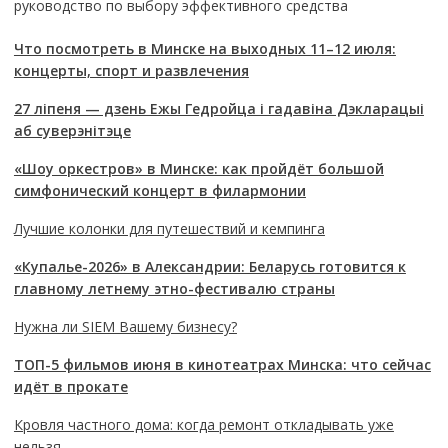
руководство по выбору эффективного средства
Что посмотреть в Минске на выходных 11–12 июля:
концерты, спорт и развлечения
27 ліпеня — дзень Ежы Гедройца і гадавіна Дэкларацыі
аб суверэнітэце
«Шоу оркестров» в Минске: как пройдёт большой
симфонический концерт в филармонии
Лучшие колонки для путешествий и кемпинга
«Купалье-2026» в Александрии: Беларусь готовится к
главному летнему этно-фестивалю страны
Нужна ли SIEM Вашему бизнесу?
ТОП-5 фильмов июня в кинотеатрах Минска: что сейчас
идёт в прокате
Кровля частного дома: когда ремонт откладывать уже
нельзя