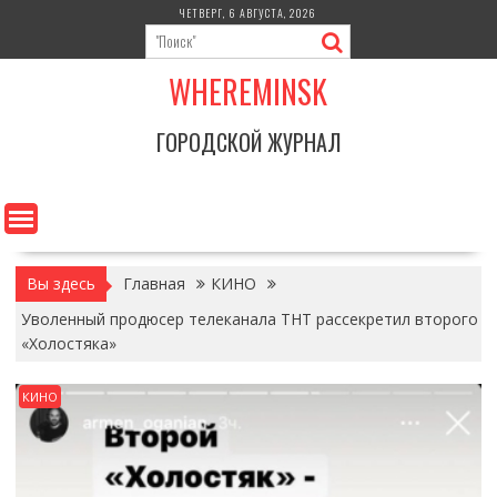
Перейти
ЧЕТВЕРГ, 6 АВГУСТА, 2026
к
содержимому
WHEREMINSK
ГОРОДСКОЙ ЖУРНАЛ
Вы здесь
Главная
КИНО
Уволенный продюсер телеканала ТНТ рассекретил второго
«Холостяка»
КИНО