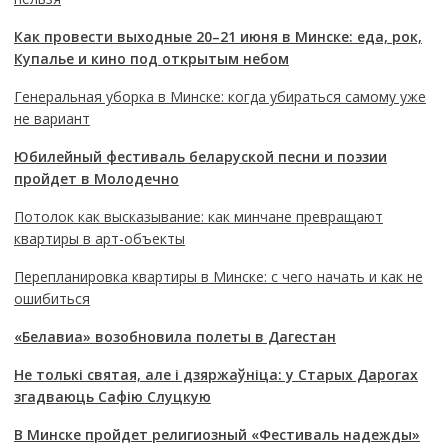
Как провести выходные 20–21 июня в Минске: еда, рок,
Купалье и кино под открытым небом
Генеральная уборка в Минске: когда убираться самому уже
не вариант
Юбилейный фестиваль беларуской песни и поэзии
пройдет в Молодечно
Потолок как высказывание: как минчане превращают
квартиры в арт-объекты
Перепланировка квартиры в Минске: с чего начать и как не
ошибиться
«Белавиа» возобновила полеты в Дагестан
Не толькі святая, але і дзяржаўніца: у Старых Дарогах
згадваюць Сафію Слуцкую
В Минске пройдет религиозный «Фестиваль надежды»