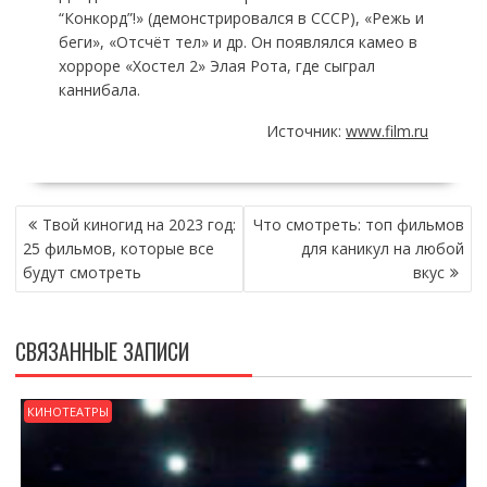
“Конкорд”!» (демонстрировался в СССР), «Режь и
беги», «Отсчёт тел» и др. Он появлялся камео в
хорроре «Хостел 2» Элая Рота, где сыграл
каннибала.
Источник:
www.film.ru
НАВИГАЦИЯ
Твой киногид на 2023 год:
Что смотреть: топ фильмов
ПО
25 фильмов, которые все
для каникул на любой
ЗАПИСЯМ
будут смотреть
вкус
СВЯЗАННЫЕ ЗАПИСИ
КИНОТЕАТРЫ