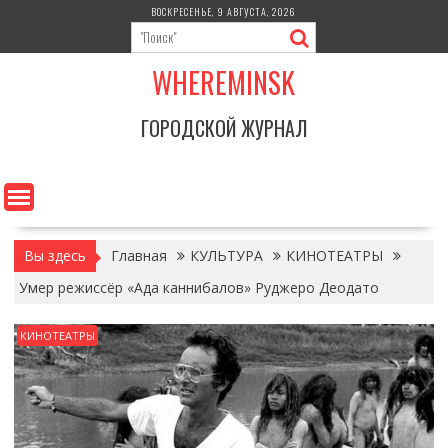
Перейти
ВОСКРЕСЕНЬЕ, 9 АВГУСТА, 2026
к
содержимому
WHEREMINSK
ГОРОДСКОЙ ЖУРНАЛ
Вы здесь
Главная
КУЛЬТУРА
КИНОТЕАТРЫ
Умер режиссёр «Ада каннибалов» Руджеро Деодато
КИНОТЕАТРЫ