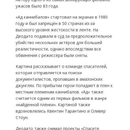
ужасов было 83 года.
«Ад каннибалов» стартовал на экранах в 1980
году и был запрещён в 50 странах из-за
высокого уровня жестокости в ленте. На
Деодато подавали в суд за предположительное
убийство нескольких актёров для большей
реалистичности, однако впоследствии все
обвинения с режиссёра были сняты.
Картина рассказывает о команде спасателей,
которая отправляется на поиски
документалистов, пропавших в амазонских
джунглях. По прибытии герои попадают в плен к
местным племенам каннибалов. «Ад» также
считается одним из первых фильмов в жанре
«найденной плёнки». Картиной также
вдохновлялись Квентин Тарантино и Оливер
Стоун.
Деодато также снимал проекты «Спасите