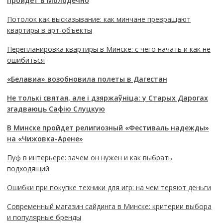
пройдет в Молодечно
Потолок как высказывание: как минчане превращают
квартиры в арт-объекты
Перепланировка квартиры в Минске: с чего начать и как не
ошибиться
«Белавиа» возобновила полеты в Дагестан
Не толькі святая, але і дзяржаўніца: у Старых Дарогах
згадваюць Сафію Слуцкую
В Минске пройдет религиозный «Фестиваль надежды»
на «Чижовка-Арене»
Пуф в интерьере: зачем он нужен и как выбрать
подходящий
Ошибки при покупке техники для игр: на чем теряют деньги
Современный магазин сайдинга в Минске: критерии выбора
и популярные бренды