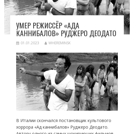
УМЕР РЕЖИССЁР «АДА
КАННИБАЛОВ» РУДЖЕРО ДЕОДАТО
01.01.2023
WHEREMINSK
В Италии скончался постановщик культового
хоррора «Ад каннибалов» Руджеро Деодато.
Автору одного из самых шокирующих фильмов