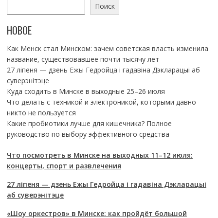
Поиск
НОВОЕ
Как Менск стал Минском: зачем советская власть изменила
название, существовавшее почти тысячу лет
27 ліпеня — дзень Ежы Гедройца і гадавіна Дэкларацыі аб
суверэнітэце
Куда сходить в Минске в выходные 25–26 июля
Что делать с техникой и электроникой, которыми давно
никто не пользуется
Какие пробиотики лучше для кишечника? Полное
руководство по выбору эффективного средства
Что посмотреть в Минске на выходных 11–12 июля:
концерты, спорт и развлечения
27 ліпеня — дзень Ежы Гедройца і гадавіна Дэкларацыі
аб суверэнітэце
«Шоу оркестров» в Минске: как пройдёт большой