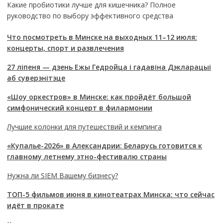
Какие пробиотики лучше для кишечника? Полное
руководство по выбору эффективного средства
Что посмотреть в Минске на выходных 11–12 июля:
концерты, спорт и развлечения
27 ліпеня — дзень Ежы Гедройца і гадавіна Дэкларацыі
аб суверэнітэце
«Шоу оркестров» в Минске: как пройдёт большой
симфонический концерт в филармонии
Лучшие колонки для путешествий и кемпинга
«Купалье-2026» в Александрии: Беларусь готовится к
главному летнему этно-фестивалю страны
Нужна ли SIEM Вашему бизнесу?
ТОП-5 фильмов июня в кинотеатрах Минска: что сейчас
идёт в прокате