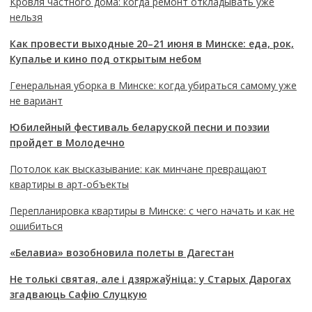
Кровля частного дома: когда ремонт откладывать уже
нельзя
Как провести выходные 20–21 июня в Минске: еда, рок,
Купалье и кино под открытым небом
Генеральная уборка в Минске: когда убираться самому уже
не вариант
Юбилейный фестиваль беларуской песни и поэзии
пройдет в Молодечно
Потолок как высказывание: как минчане превращают
квартиры в арт-объекты
Перепланировка квартиры в Минске: с чего начать и как не
ошибиться
«Белавиа» возобновила полеты в Дагестан
Не толькі святая, але і дзяржаўніца: у Старых Дарогах
згадваюць Сафію Слуцкую