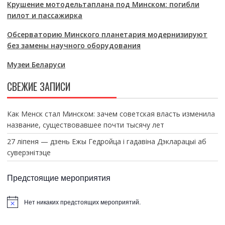
Крушение мотодельтаплана под Минском: погибли
пилот и пассажирка
Обсерваторию Минского планетария модернизируют
без замены научного оборудования
Музеи Беларуси
СВЕЖИЕ ЗАПИСИ
Как Менск стал Минском: зачем советская власть изменила
название, существовавшее почти тысячу лет
27 ліпеня — дзень Ежы Гедройца і гадавіна Дэкларацыі аб
суверэнітэце
Предстоящие мероприятия
Нет никаких предстоящих мероприятий.
З
а
м