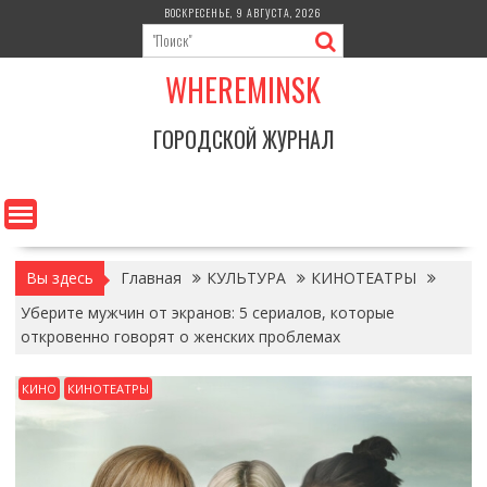
Перейти
ВОСКРЕСЕНЬЕ, 9 АВГУСТА, 2026
к
содержимому
WHEREMINSK
ГОРОДСКОЙ ЖУРНАЛ
Вы здесь
Главная
КУЛЬТУРА
КИНОТЕАТРЫ
Уберите мужчин от экранов: 5 сериалов, которые
откровенно говорят о женских проблемах
КИНО
КИНОТЕАТРЫ