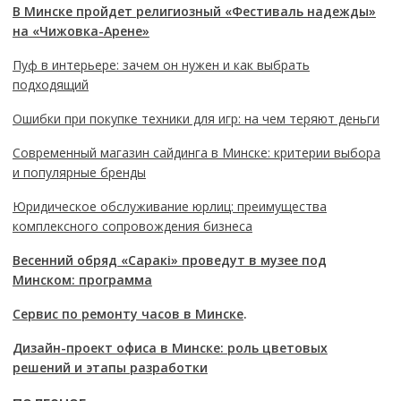
В Минске пройдет религиозный «Фестиваль надежды»
на «Чижовка-Арене»
Пуф в интерьере: зачем он нужен и как выбрать
подходящий
Ошибки при покупке техники для игр: на чем теряют деньги
Современный магазин сайдинга в Минске: критерии выбора
и популярные бренды
Юридическое обслуживание юрлиц: преимущества
комплексного сопровождения бизнеса
Весенний обряд «Саракі» проведут в музее под
Минском: программа
Сервис по ремонту часов в Минске
.
Дизайн-проект офиса в Минске: роль цветовых
решений и этапы разработки