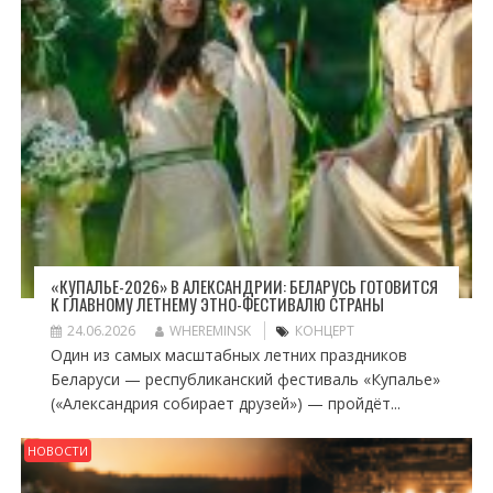
«КУПАЛЬЕ-2026» В АЛЕКСАНДРИИ: БЕЛАРУСЬ ГОТОВИТСЯ
К ГЛАВНОМУ ЛЕТНЕМУ ЭТНО-ФЕСТИВАЛЮ СТРАНЫ
24.06.2026
WHEREMINSK
КОНЦЕРТ
Один из самых масштабных летних праздников
Беларуси — республиканский фестиваль «Купалье»
(«Александрия собирает друзей») — пройдёт...
НОВОСТИ