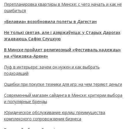
Перепланировка квартиры в Минске: с чего начать и как не
ошибиться
«Белавиа» возобновила полеты в Дагестан
Не толькі святая, але і дзяржаўніца: у Старых Дарогах
згадваюць Сафію Слуцкую
В Минске пройдет религиозный «Фестиваль надежды»
на «Чижовка-Арене»
Пуф в интерьере: зачем он нужен и как выбрать
подходящий
Ошибки при покупке техники для игр: на чем теряют деньги
Современный магазин сайдинга в Минске: критерии выбора
и популярные бренды
Юридическое обслуживание юрлиц: преимущества
комплексного сопровождения бизнеса