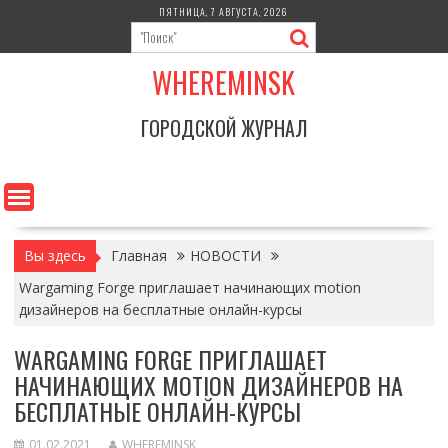
Перейти
ПЯТНИЦА, 7 АВГУСТА, 2026
к
содержимому
WHEREMINSK
ГОРОДСКОЙ ЖУРНАЛ
Вы здесь
Главная
НОВОСТИ
Wargaming Forge приглашает начинающих motion
дизайнеров на бесплатные онлайн-курсы
WARGAMING FORGE ПРИГЛАШАЕТ
НАЧИНАЮЩИХ MOTION ДИЗАЙНЕРОВ НА
БЕСПЛАТНЫЕ ОНЛАЙН-КУРСЫ
01.02.2021
WHEREMINSK