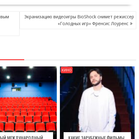
овым
Экранизацию видеоигры BioShock снимет режиссер
«Голодных игр» Френсис Лоуренс
КИНО
ВЫЙ МЕЖДУНАРОДНЫЙ
КАКИЕ ЗАРУБЕЖНЫЕ ФИЛЬМЫ