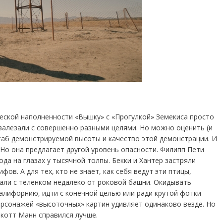
еской наполненности «Вышку» с «Прогулкой» Земекиса просто
 залезали с совершенно разными целями. Но можно оценить (и
таб демонстрируемой высоты и качество этой демонстрации. И
 Но она предлагает другой уровень опасности. Филипп Пети
ода на глазах у тысячной толпы. Бекки и Хантер застряли
фов. А для тех, кто не знает, как себя ведут эти птицы,
али с теленком недалеко от роковой башни. Окидывать
алифорнию, идти с конечной целью или ради крутой фотки
персонажей «высоточных» картин удивляет одинаково везде. Но
Скотт Манн справился лучше.