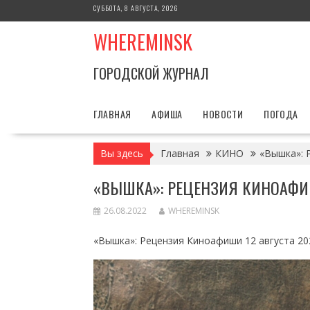
Перейти
СУББОТА, 8 АВГУСТА, 2026
к
WHEREMINSK
содержимому
ГОРОДСКОЙ ЖУРНАЛ
ГЛАВНАЯ
АФИША
НОВОСТИ
ПОГОДА
Вы здесь
Главная
КИНО
«Вышка»: 
«ВЫШКА»: РЕЦЕНЗИЯ КИНОАФ
26.08.2022
WHEREMINSK
«Вышка»: Рецензия Киноафиши 12 августа 20