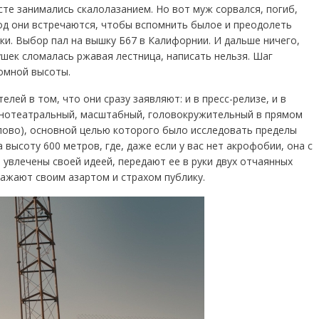
сте занимались скалолазанием. Но вот муж сорвался, погиб,
 год они встречаются, чтобы вспомнить былое и преодолеть
ки. Выбор пал на вышку Б67 в Калифорнии. И дальше ничего,
ушек сломалась ржавая лестница, написать нельзя. Шаг
ромной высоты.
лей в том, что они сразу заявляют: и в пресс-релизе, и в
кинотеатральный, масштабный, головокружительный в прямом
слово), основной целью которого было исследовать пределы
 высоту 600 метров, где, даже если у вас нет акрофобии, она с
увлечены своей идеей, передают ее в руки двух отчаянных
ражают своим азартом и страхом публику.