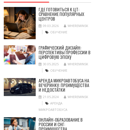
ГДЕ ГОТОВИТЬСЯ К ЦТ:
СРАВНЕНИЕ ПОПУЛЯРНЫХ
ЦЕНТРОВ
09.03.2026
WHEREMINSK
ОБУЧЕНИЕ
ГРАФИЧЕСКИЙ ДИЗАЙН:
ПЕРСПЕКТИВЫ ПРОФЕССИИ В
ЦИФРОВУЮ ЭПОХУ
30.05.2025
WHEREMINSK
ОБУЧЕНИЕ
АРЕНДА МИКРОАВТОБУСА НА
ВЕЧЕРИНКУ: ПРЕИМУЩЕСТВА
И НЕДОСТАТКИ
21.05.2024
WHEREMINSK
АРЕНДА
МИКРОАВТОБУСА
ОНЛАЙН-ОБРАЗОВАНИЕ В
РОССИИ И СНГ:
ПРЕИМУЩЕСТВА