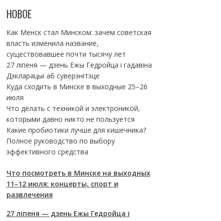
НОВОЕ
Как Менск стал Минском: зачем советская
власть изменила название,
существовавшее почти тысячу лет
27 ліпеня — дзень Ежы Гедройца і гадавіна
Дэкларацыі аб суверэнітэце
Куда сходить в Минске в выходные 25–26
июля
Что делать с техникой и электроникой,
которыми давно никто не пользуется
Какие пробиотики лучше для кишечника?
Полное руководство по выбору
эффективного средства
Что посмотреть в Минске на выходных
11–12 июля: концерты, спорт и
развлечения
27 ліпеня — дзень Ежы Гедройца і