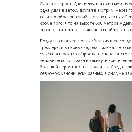
Синопсис прост. Две подруги и один муж вме
одна ушла в запой, другая в экстрим. Через
логично образовавшийся страх высоты у Бек
кроме того, что на высоте 600 метров у дев
вправо, шаг влево – падение в спойлер с ог
Подкупающая честность «Вышки» и ее создате
трейлере, и в первых кадрах фильма – это 
смысле аттракцион (простите снова за это 
человеческого страха и закинуть зрителей на
большой вероятностью появится. Создатели 
девчонок, канонически разных, а они уже за