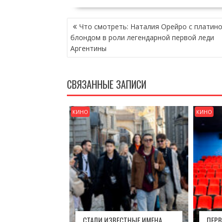
НАВИГАЦИЯ
Что смотреть: Наталия Орейро с платин
ПО
блондом в роли легендарной первой леди
ЗАПИСЯМ
Аргентины
СВЯЗАННЫЕ ЗАПИСИ
КИНО
КИНО
СТАЛИ ИЗВЕСТНЫЕ ИМЕНА
ПЕР