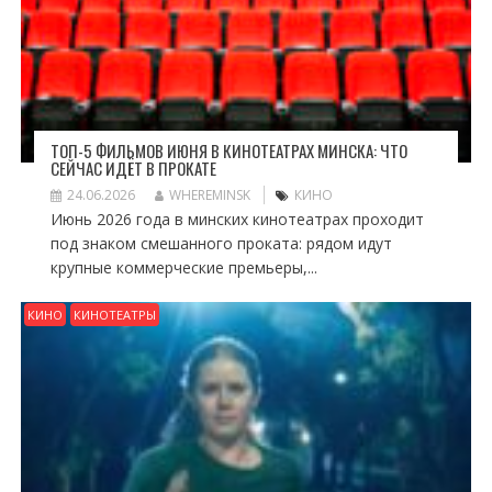
ТОП-5 ФИЛЬМОВ ИЮНЯ В КИНОТЕАТРАХ МИНСКА: ЧТО
СЕЙЧАС ИДЁТ В ПРОКАТЕ
24.06.2026
WHEREMINSK
КИНО
Июнь 2026 года в минских кинотеатрах проходит
под знаком смешанного проката: рядом идут
крупные коммерческие премьеры,...
КИНО
КИНОТЕАТРЫ