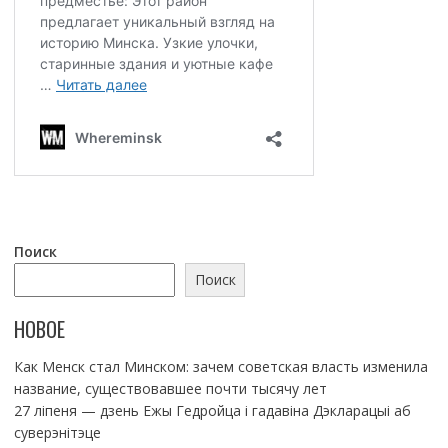
Поиск
Поиск
НОВОЕ
Как Менск стал Минском: зачем советская власть изменила
название, существовавшее почти тысячу лет
27 ліпеня — дзень Ежы Гедройца і гадавіна Дэкларацыі аб
суверэнітэце