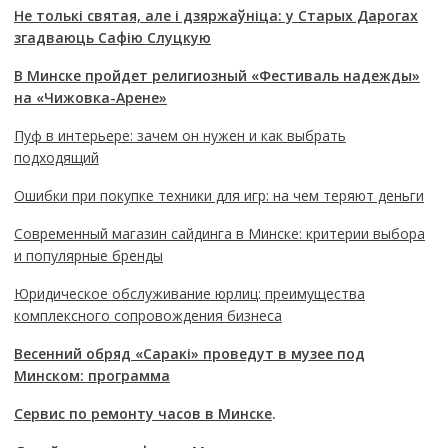
Не толькі святая, але і дзяржаўніца: у Старых Дарогах
згадваюць Сафію Слуцкую
В Минске пройдет религиозный «Фестиваль надежды»
на «Чижовка-Арене»
Пуф в интерьере: зачем он нужен и как выбрать
подходящий
Ошибки при покупке техники для игр: на чем теряют деньги
Современный магазин сайдинга в Минске: критерии выбора
и популярные бренды
Юридическое обслуживание юрлиц: преимущества
комплексного сопровождения бизнеса
Весенний обряд «Саракі» проведут в музее под
Минском: программа
Сервис по ремонту часов в Минске
.