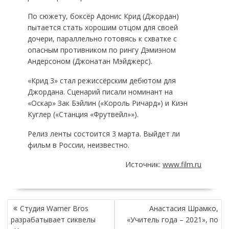
По сюжету, боксёр Адонис Крид (Джордан)
пытается стать хорошим отцом для своей
дочери, параллельно готовясь к схватке с
опасным противником по рингу Дэмиэном
Андерсоном (Джонатан Мэйджерс).
«Крид 3» стал режиссёрским дебютом для
Джордана. Сценарий писали номинант на
«Оскар» Зак Бэйлин («Король Ричард») и Киэн
Куглер («Станция «Фрутвейл»»).
Релиз ленты состоится 3 марта. Выйдет ли
фильм в России, неизвестно.
Источник:
www.film.ru
НАВИГАЦИЯ
Студия Warner Bros
Анастасия Шрамко,
ПО
разрабатывает сиквелы
«Учитель года – 2021», по
ЗАПИСЯМ