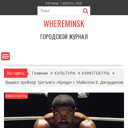
Перейти
ПЯТНИЦА, 7 АВГУСТА, 2026
к
содержимому
WHEREMINSK
ГОРОДСКОЙ ЖУРНАЛ
Вы здесь
Главная
КУЛЬТУРА
КИНОТЕАТРЫ
Вышел трейлер третьего «Крида» с Майклом Б. Джорданом
КИНОТЕАТРЫ