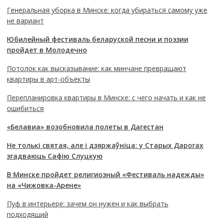
Генеральная уборка в Минске: когда убираться самому уже
не вариант
Юбилейный фестиваль беларуской песни и поэзии
пройдет в Молодечно
Потолок как высказывание: как минчане превращают
квартиры в арт-объекты
Перепланировка квартиры в Минске: с чего начать и как не
ошибиться
«Белавиа» возобновила полеты в Дагестан
Не толькі святая, але і дзяржаўніца: у Старых Дарогах
згадваюць Сафію Слуцкую
В Минске пройдет религиозный «Фестиваль надежды»
на «Чижовка-Арене»
Пуф в интерьере: зачем он нужен и как выбрать
подходящий