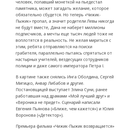
человек, попавший монеткой на пьедестал
памятника, может загадать желание, которое
обязательно сбудется. Но теперь «Чижик-
Пыжик» пропал, а значит родители Левы никогда
не будут вместе, Дана не наберет миллионы
подписчиков, а мечты еще тысяч людей тоже не
воплотятся в реальность. Не желая мириться с
этим, ребята отправляются на поиски
грабителя, параллельно пытаясь спрятаться от
настырных учителей, вездесущих сотрудников
полиции и даже самого императора Петра I.
В картине также снялись Инга Оболдина, Сергей
Мигицко, Анвар Либабов и другие.
Постановщицей выступает Элина Суни, ранее
работавшая над драмами «Мой лучший друг» и
«Вероника не придет». Сценарий написали
Евгения Пьянова («Ближе, чем кажется») и Юлия
Воронова («Детектор»).
Премьера фильма «Чижик-Пыжик возвращается»