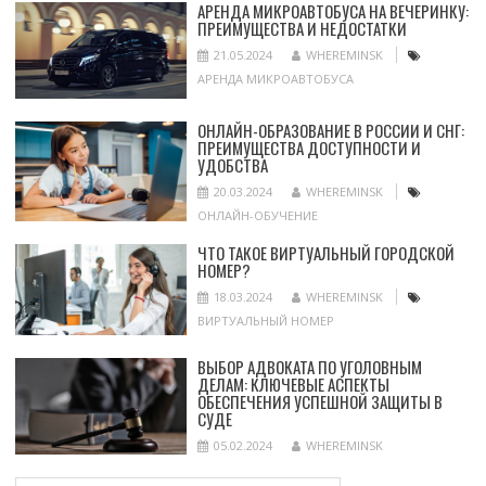
АРЕНДА МИКРОАВТОБУСА НА ВЕЧЕРИНКУ:
ПРЕИМУЩЕСТВА И НЕДОСТАТКИ
21.05.2024
WHEREMINSK
АРЕНДА МИКРОАВТОБУСА
ОНЛАЙН-ОБРАЗОВАНИЕ В РОССИИ И СНГ:
ПРЕИМУЩЕСТВА ДОСТУПНОСТИ И
УДОБСТВА
20.03.2024
WHEREMINSK
ОНЛАЙН-ОБУЧЕНИЕ
ЧТО ТАКОЕ ВИРТУАЛЬНЫЙ ГОРОДСКОЙ
НОМЕР?
18.03.2024
WHEREMINSK
ВИРТУАЛЬНЫЙ НОМЕР
ВЫБОР АДВОКАТА ПО УГОЛОВНЫМ
ДЕЛАМ: КЛЮЧЕВЫЕ АСПЕКТЫ
ОБЕСПЕЧЕНИЯ УСПЕШНОЙ ЗАЩИТЫ В
СУДЕ
05.02.2024
WHEREMINSK