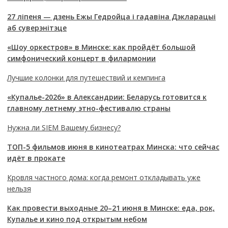
27 ліпеня — дзень Ежы Гедройца і гадавіна Дэкларацыі
аб суверэнітэце
«Шоу оркестров» в Минске: как пройдёт большой
симфонический концерт в филармонии
Лучшие колонки для путешествий и кемпинга
«Купалье-2026» в Александрии: Беларусь готовится к
главному летнему этно-фестивалю страны
Нужна ли SIEM Вашему бизнесу?
ТОП-5 фильмов июня в кинотеатрах Минска: что сейчас
идёт в прокате
Кровля частного дома: когда ремонт откладывать уже
нельзя
Как провести выходные 20–21 июня в Минске: еда, рок,
Купалье и кино под открытым небом