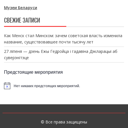
Музеи Беларуси
СВЕЖИЕ ЗАПИСИ
Как Менск стал Минском: зачем советская власть изменила
название, существовавшее почти тысячу лет
27 ліпеня — дзень Ежы Гедройца і гадавіна Дэкларацыі аб
суверэнітэце
Предстоящие мероприятия
Нет никаких предстоящих мероприятий.
З
а
м
е
т
к
а
© Все права защищены