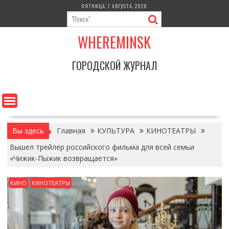
Перейти
ПЯТНИЦА, 7 АВГУСТА, 2026
к
содержимому
WHEREMINSK
ГОРОДСКОЙ ЖУРНАЛ
Вы здесь
Главная
КУЛЬТУРА
КИНОТЕАТРЫ
Вышел трейлер российского фильма для всей семьи
«Чижик-Пыжик возвращается»
КИНО
КИНОТЕАТРЫ