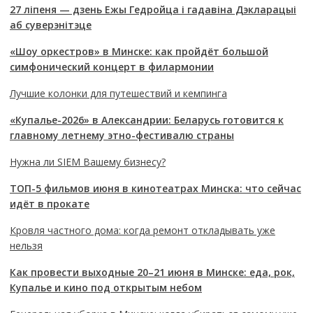
27 ліпеня — дзень Ежы Гедройца і гадавіна Дэкларацыі
аб суверэнітэце
«Шоу оркестров» в Минске: как пройдёт большой
симфонический концерт в филармонии
Лучшие колонки для путешествий и кемпинга
«Купалье-2026» в Александрии: Беларусь готовится к
главному летнему этно-фестивалю страны
Нужна ли SIEM Вашему бизнесу?
ТОП-5 фильмов июня в кинотеатрах Минска: что сейчас
идёт в прокате
Кровля частного дома: когда ремонт откладывать уже
нельзя
Как провести выходные 20–21 июня в Минске: еда, рок,
Купалье и кино под открытым небом