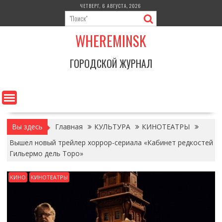
Перейти
ЧЕТВЕРГ, 6 АВГУСТА, 2026
к
содержимому
WHEREMINSK
ГОРОДСКОЙ ЖУРНАЛ
Вы здесь
Главная
КУЛЬТУРА
КИНОТЕАТРЫ
Вышел новый трейлер хоррор-сериала «Кабинет редкостей
Гильермо дель Торо»
КИНО
КИНОТЕАТРЫ