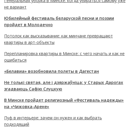
Генеральная уборка в Минске: когда убираться самому уже
не вариант
Юбилейный фестиваль беларуской песни и поэзии
пройдет в Молодечно
Потолок как высказывание: как минчане превращают
квартиры в арт-объекты
Перепланировка квартиры в Минске: с чего начать и как не
ошибиться
«Белавиа» возобновила полеты в Дагестан
Не толькі святая, але і дзяржаўніца: у Старых Дарогах
згадваюць Сафію Слуцкую
В Минске пройдет религиозный «Фестиваль надежды»
на «Чижовка-Арене»
Пуф в интерьере: зачем он нужен и как выбрать
подходящий