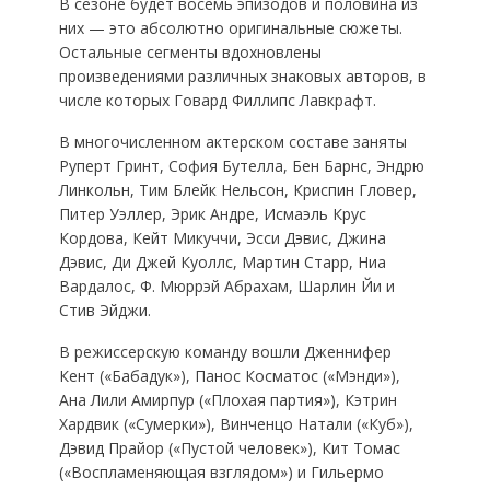
В сезоне будет восемь эпизодов и половина из
них — это абсолютно оригинальные сюжеты.
Остальные сегменты вдохновлены
произведениями различных знаковых авторов, в
числе которых Говард Филлипс Лавкрафт.
В многочисленном актерском составе заняты
Руперт Гринт, София Бутелла, Бен Барнс, Эндрю
Линкольн, Тим Блейк Нельсон, Криспин Гловер,
Питер Уэллер, Эрик Андре, Исмаэль Крус
Кордова, Кейт Микуччи, Эсси Дэвис, Джина
Дэвис, Ди Джей Куоллс, Мартин Старр, Ниа
Вардалос, Ф. Мюррэй Абрахам, Шарлин Йи и
Стив Эйджи.
В режиссерскую команду вошли Дженнифер
Кент («Бабадук»), Панос Косматос («Мэнди»),
Ана Лили Амирпур («Плохая партия»), Кэтрин
Хардвик («Сумерки»), Винченцо Натали («Куб»),
Дэвид Прайор («Пустой человек»), Кит Томас
(«Воспламеняющая взглядом») и Гильермо