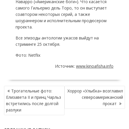
Наварро («Американские боги»). Что касается
самого Гильермо дель Торо, то он выступает
соавтором некоторых серий, а также
шоураннером и исполнительным продюсером
проекта.
Все эпизоды антологии ужасов выйдут на
стриминге 25 октября.
Фото: Netflix
Источник:
www.kinoafisha.info
НАВИГАЦИЯ
Трогательные фото:
Хоррор «Улыбка» возглавил
ПО
Елизавета II и принц Чарльз
североамериканский
ЗАПИСЯМ
встретились после долгой
прокат
разлуки