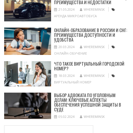
ПРЕИМУЩЕСТВА И НЕДОСТАТКИ
21.05.2024
WHEREMINSK
АРЕНДА МИКРОАВТОБУСА
ОНЛАЙН-ОБРАЗОВАНИЕ В РОССИИ И СНГ:
ПРЕИМУЩЕСТВА ДОСТУПНОСТИ И
УДОБСТВА
20.03.2024
WHEREMINSK
ОНЛАЙН-ОБУЧЕНИЕ
ЧТО ТАКОЕ ВИРТУАЛЬНЫЙ ГОРОДСКОЙ
НОМЕР?
18.03.2024
WHEREMINSK
ВИРТУАЛЬНЫЙ НОМЕР
ВЫБОР АДВОКАТА ПО УГОЛОВНЫМ
ДЕЛАМ: КЛЮЧЕВЫЕ АСПЕКТЫ
ОБЕСПЕЧЕНИЯ УСПЕШНОЙ ЗАЩИТЫ В
СУДЕ
05.02.2024
WHEREMINSK