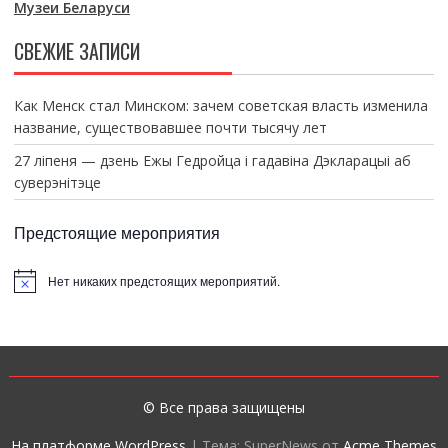
Музеи Беларуси
СВЕЖИЕ ЗАПИСИ
Как Менск стал Минском: зачем советская власть изменила
название, существовавшее почти тысячу лет
27 ліпеня — дзень Ежы Гедройца і гадавіна Дэкларацыі аб
суверэнітэце
Предстоящие мероприятия
Нет никаких предстоящих мероприятий.
З
а
м
е
т
к
а
© Все права защищены
На платформе WordPress
|
Тема: SuperNews от
Acme Themes