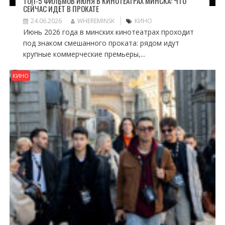
ТОП-5 ФИЛЬМОВ ИЮНЯ В КИНОТЕАТРАХ МИНСКА: ЧТО
СЕЙЧАС ИДЁТ В ПРОКАТЕ
24.06.2026
WHEREMINSK
КИНО
Июнь 2026 года в минских кинотеатрах проходит
под знаком смешанного проката: рядом идут
крупные коммерческие премьеры,...
КИНО