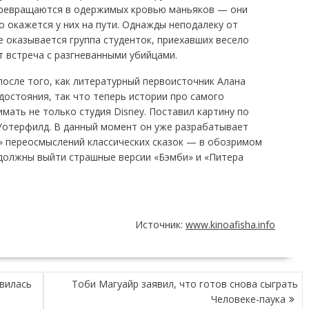
превращаются в одержимых кровью маньяков — они
о окажется у них на пути. Однажды неподалеку от
 оказывается группа студенток, приехавших весело
 встреча с разгневанными убийцами.
после того, как литературный первоисточник Алана
остояния, так что теперь истории про самого
мать не только студия Disney. Поставил картину по
Уотерфилд. В данный момент он уже разрабатывает
х» переосмыслений классических сказок — в обозримом
должны выйти страшные версии «Бэмби» и «Питера
Источник:
www.kinoafisha.info
явилась
Тоби Магуайр заявил, что готов снова сыграть
Человеке-паука