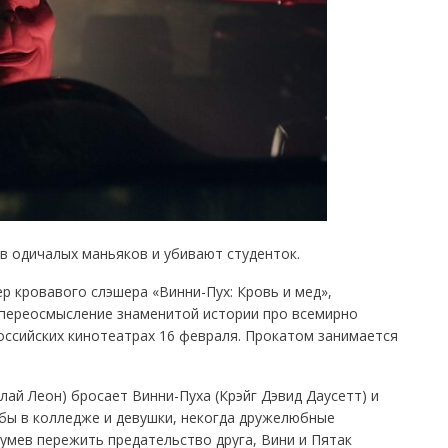
 одичалых маньяков и убивают студенток.
р кровавого слэшера «Винни-Пух: Кровь и мед»,
переосмысление знаменитой истории про всемирно
оссийских кинотеатрах 16 февраля. Прокатом занимается
лай Леон) бросает Винни-Пуха (Крэйг Дэвид Даусетт) и
ебы в колледже и девушки, некогда дружелюбные
сумев пережить предательство друга, Вини и Пятак