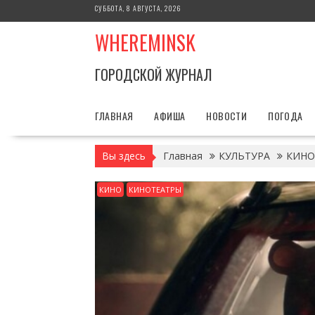
Перейти
СУББОТА, 8 АВГУСТА, 2026
к
WHEREMINSK
содержимому
ГОРОДСКОЙ ЖУРНАЛ
ГЛАВНАЯ
АФИША
НОВОСТИ
ПОГОДА
Вы здесь
Главная
КУЛЬТУРА
КИНО
КИНО
КИНОТЕАТРЫ