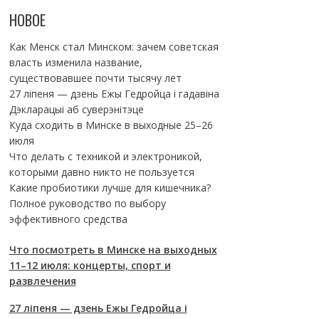
НОВОЕ
Как Менск стал Минском: зачем советская
власть изменила название,
существовавшее почти тысячу лет
27 ліпеня — дзень Ежы Гедройца і гадавіна
Дэкларацыі аб суверэнітэце
Куда сходить в Минске в выходные 25–26
июля
Что делать с техникой и электроникой,
которыми давно никто не пользуется
Какие пробиотики лучше для кишечника?
Полное руководство по выбору
эффективного средства
Что посмотреть в Минске на выходных
11–12 июля: концерты, спорт и
развлечения
27 ліпеня — дзень Ежы Гедройца і