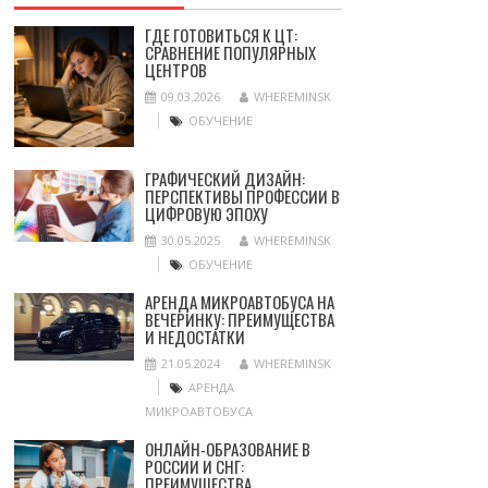
ГДЕ ГОТОВИТЬСЯ К ЦТ:
СРАВНЕНИЕ ПОПУЛЯРНЫХ
ЦЕНТРОВ
09.03.2026
WHEREMINSK
ОБУЧЕНИЕ
ГРАФИЧЕСКИЙ ДИЗАЙН:
ПЕРСПЕКТИВЫ ПРОФЕССИИ В
ЦИФРОВУЮ ЭПОХУ
30.05.2025
WHEREMINSK
ОБУЧЕНИЕ
АРЕНДА МИКРОАВТОБУСА НА
ВЕЧЕРИНКУ: ПРЕИМУЩЕСТВА
И НЕДОСТАТКИ
21.05.2024
WHEREMINSK
АРЕНДА
МИКРОАВТОБУСА
ОНЛАЙН-ОБРАЗОВАНИЕ В
РОССИИ И СНГ:
ПРЕИМУЩЕСТВА