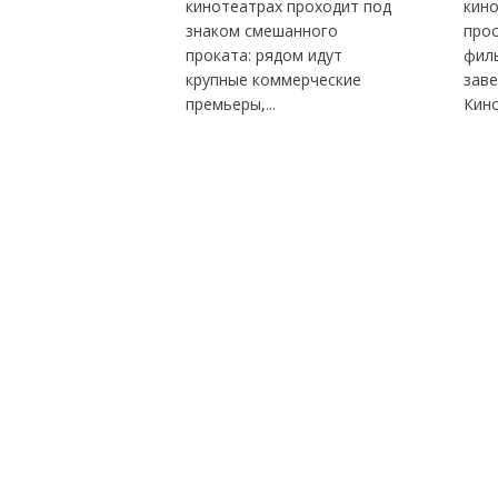
кинотеатрах проходит под
кино
знаком смешанного
про
проката: рядом идут
фил
крупные коммерческие
заве
премьеры,...
Кино