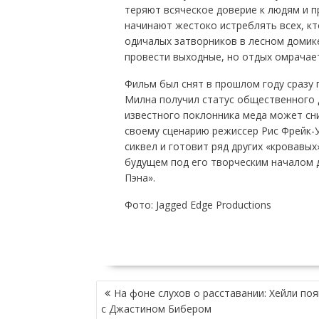
теряют всяческое доверие к людям и 
начинают жестоко истреблять всех, кт
одичалых затворников в лесном домике
провести выходные, но отдых омрачает
Фильм был снят в прошлом году сразу 
Милна получил статус общественного д
известного поклонника меда может сни
своему сценарию режиссер Рис Фрейк-
сиквел и готовит ряд других «кровавы
будущем под его творческим началом 
Пэна».
Фото: Jagged Edge Productions
НАВИГАЦИЯ
На фоне слухов о расставании: Хейли по
ПО
с Джастином Бибером
ЗАПИСЯМ