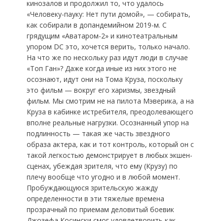
кинозалов и продолжил то, что удалось
«Человеку-пауку: Нет пути домой», — собирать,
как собирали в допандемийном 2019-м. С
грядущим «Аватаром-2» и кинотеатральным
упором DC это, хочется верить, только начало.
На что же по нескольку раз идут люди в случае
«Топ Ган»? Даже когда иные из них этого не
осознают, идут они на Тома Круза, поскольку
это фильм — вокруг его харизмы, звездный
фильм. Мы смотрим не на пилота Мэверика, а на
Круза в кабинке истребителя, преодолевающего
вполне реальные нагрузки. Осознанный упор на
подлинность — такая же часть звездного
образа актера, как и тот контроль, который он с
такой легкостью демонстрирует в любых экшен-
сценах, убеждая зрителя, что ему (Крузу) по
плечу вообще что угодно и в любой момент.
Пробуждающуюся зрительскую жажду
определенности в эти тяжелые времена
прозрачный по приемам деловитый боевик
Джозефа Косински смог удовлетворить как