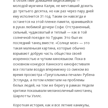
В объективе домашней видеокамеры —
молодой мужчина Калум, не мечтавший дожить
до третьего десятка, но как раз через пару дней
ему исполнится 31 год. Таким он навсегда и
останется на этой пленке-памяти, хранившейся
в руках любимой дочери Софи. Отстраненный,
сильный, чудаковатый и теплый — как в той
солнечной поездке по Турции. Это был их
последний танец вместе. «Солнце мое» — это
такая маленькая картина, которые обычно
взрывают добрую часть общества своей
искренностью и чутким киноязыком. Пока в
основном конкурсе Каннского кинофестиваля
все глотали воздух вперемежку со смехом во
время просмотра «Треугольника печали» Рубена
Эстлунда, а потом клеветали на проблемы
белых людей, на том же берегу в рамках Недели
критики показывали меланхоличный кинотанец
Шарлотты Уэллс.
Короткая история, как и все летние каникулы,