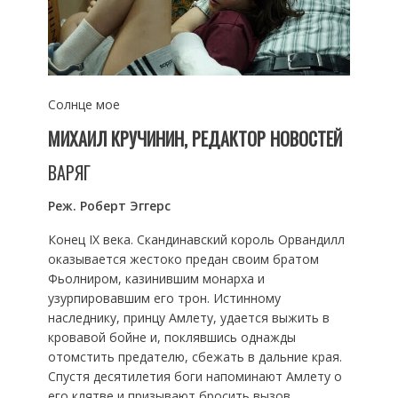
Солнце мое
МИХАИЛ КРУЧИНИН, РЕДАКТОР НОВОСТЕЙ
ВАРЯГ
Реж. Роберт Эггерс
Конец IX века. Скандинавский король Орвандилл
оказывается жестоко предан своим братом
Фьолниром, казинившим монарха и
узурпировавшим его трон. Истинному
наследнику, принцу Амлету, удается выжить в
кровавой бойне и, поклявшись однажды
отомстить предателю, сбежать в дальние края.
Спустя десятилетия боги напоминают Амлету о
его клятве и призывают бросить вызов