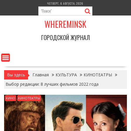
Перейти
ЧЕТВЕРГ, 6 АВГУСТА, 2026
к
содержимому
WHEREMINSK
ГОРОДСКОЙ ЖУРНАЛ
Вы здесь
Главная
КУЛЬТУРА
КИНОТЕАТРЫ
Выбор редакции: 8 лучших фильмов 2022 года
КИНО
КИНОТЕАТРЫ