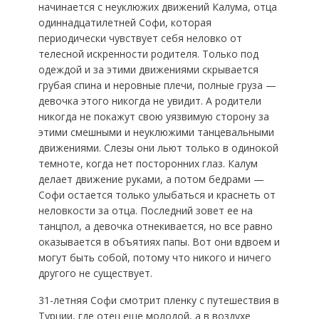
начинается с неуклюжих движений Калума, отца
одиннадцатилетней Софи, которая
периодически чувствует себя неловко от
телесной искренности родителя. Только под
одеждой и за этими движениями скрывается
грубая спина и неровные плечи, полные груза —
девочка этого никогда не увидит. А родители
никогда не покажут свою уязвимую сторону за
этими смешными и неуклюжими танцевальными
движениями. Слезы они льют только в одинокой
темноте, когда нет посторонних глаз. Калум
делает движение руками, а потом бедрами —
Софи остается только улыбаться и краснеть от
неловкости за отца. Последний зовет ее на
танцпол, а девочка отнекивается, но все равно
оказывается в объятиях папы. Вот они вдвоем и
могут быть собой, потому что никого и ничего
другого не существует.
31-летняя Софи смотрит пленку с путешествия в
Турции, где отец еще молодой, а в воздухе