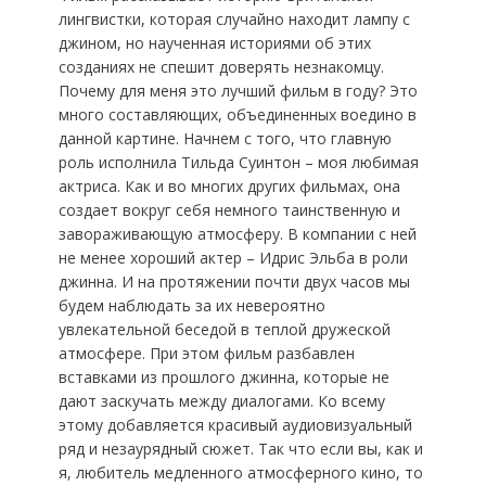
лингвистки, которая случайно находит лампу с
джином, но наученная историями об этих
созданиях не спешит доверять незнакомцу.
Почему для меня это лучший фильм в году? Это
много составляющих, объединенных воедино в
данной картине. Начнем с того, что главную
роль исполнила Тильда Суинтон – моя любимая
актриса. Как и во многих других фильмах, она
создает вокруг себя немного таинственную и
завораживающую атмосферу. В компании с ней
не менее хороший актер – Идрис Эльба в роли
джинна. И на протяжении почти двух часов мы
будем наблюдать за их невероятно
увлекательной беседой в теплой дружеской
атмосфере. При этом фильм разбавлен
вставками из прошлого джинна, которые не
дают заскучать между диалогами. Ко всему
этому добавляется красивый аудиовизуальный
ряд и незаурядный сюжет. Так что если вы, как и
я, любитель медленного атмосферного кино, то