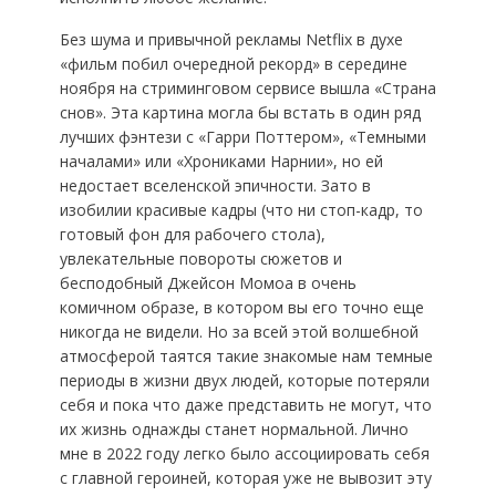
Без шума и привычной рекламы Netflix в духе
«фильм побил очередной рекорд» в середине
ноября на стриминговом сервисе вышла «Страна
снов». Эта картина могла бы встать в один ряд
лучших фэнтези с «Гарри Поттером», «Темными
началами» или «Хрониками Нарнии», но ей
недостает вселенской эпичности. Зато в
изобилии красивые кадры (что ни стоп-кадр, то
готовый фон для рабочего стола),
увлекательные повороты сюжетов и
бесподобный Джейсон Момоа в очень
комичном образе, в котором вы его точно еще
никогда не видели. Но за всей этой волшебной
атмосферой таятся такие знакомые нам темные
периоды в жизни двух людей, которые потеряли
себя и пока что даже представить не могут, что
их жизнь однажды станет нормальной. Лично
мне в 2022 году легко было ассоциировать себя
с главной героиней, которая уже не вывозит эту