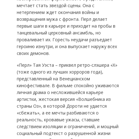
мечтает стать звездой сцены. Она с
нетерпением ждет окончания войны и
возвращения мужа с фронта. Перл делает
первые шаги в карьере и приходит на пробы в
танцевальный церковный ансамбль, но
проваливает их. Горесть неудачи разъедает
героиню изнутри, и она выпускает наружу всех
своих демонов.
«Перл» Тая Уэста – приквел ретро-слэшера «Х»
(тоже одного из лучших хорроров года),
представленный на Венецианском
кинофестивале. В фильме спокойно уживаются
личная драма о несложившейся карьере
артистки, жестокая версия «Волшебника из
страны Оз», в которой Дороти не удается
«сбежать», а ее мечты разбиваются о
реальность, кровавые ужасы, ставшие
следствием изоляции и ограничений, и мощный
социальный подтекст о разрушенной жизни