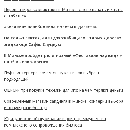
Перепланировка квартиры в Минске: с чего начать и как не
ошибиться
«Белавиа» возобновила полеты в Дагестан
Не толькі святая, але і дзяржаўніца: у Старых Дарогах
згадваюць Сафію Слуцкую
В Минске пройдет религиозный «Фестиваль надежды»
на «Чижовка-Арене»
Пуф в интерьере: зачем он нужен и как выбрать
подходящий
Ошибки при покупке техники для игр: на чем теряют деньги
Современный магазин сайдинга в Минске: критерии выбора
и популярные бренды
Юридическое обслуживание юрлиц: преимущества
комплексного сопровождения бизнеса