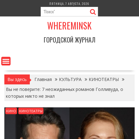
Перейти
ПЯТНИЦА, 7 АВГУСТА, 2026
к
содержимому
WHEREMINSK
ГОРОДСКОЙ ЖУРНАЛ
Вы здесь
Главная
КУЛЬТУРА
КИНОТЕАТРЫ
Вы не поверите: 7 неожиданных романов Голливуда, о
которых никто не знал
КИНО
КИНОТЕАТРЫ