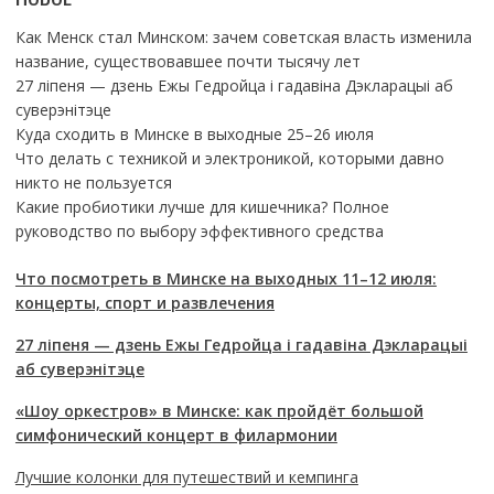
Как Менск стал Минском: зачем советская власть изменила
название, существовавшее почти тысячу лет
27 ліпеня — дзень Ежы Гедройца і гадавіна Дэкларацыі аб
суверэнітэце
Куда сходить в Минске в выходные 25–26 июля
Что делать с техникой и электроникой, которыми давно
никто не пользуется
Какие пробиотики лучше для кишечника? Полное
руководство по выбору эффективного средства
Что посмотреть в Минске на выходных 11–12 июля:
концерты, спорт и развлечения
27 ліпеня — дзень Ежы Гедройца і гадавіна Дэкларацыі
аб суверэнітэце
«Шоу оркестров» в Минске: как пройдёт большой
симфонический концерт в филармонии
Лучшие колонки для путешествий и кемпинга