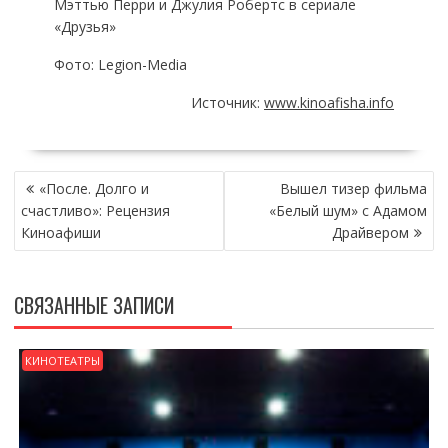
Мэттью Перри и Джулия Робертс в сериале
«‎Друзья»‎
Фото: Legion-Media
Источник:
www.kinoafisha.info
НАВИГАЦИЯ
«После. Долго и
Вышел тизер фильма
ПО
счастливо»: Рецензия
«Белый шум» с Адамом
ЗАПИСЯМ
Киноафиши
Драйвером
СВЯЗАННЫЕ ЗАПИСИ
КИНОТЕАТРЫ