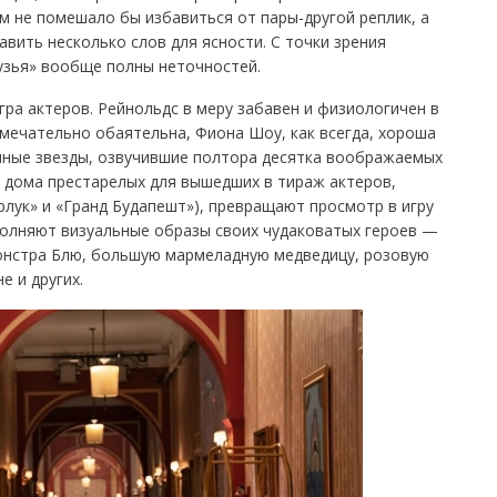
 не помешало бы избавиться от пары-другой реплик, а
авить несколько слов для ясности. С точки зрения
узья» вообще полны неточностей.
гра актеров. Рейнольдс в меру забавен и физиологичен в
мечательно обаятельна, Фиона Шоу, как всегда, хороша
нные звезды, озвучившие полтора десятка воображаемых
 дома престарелых для вышедших в тираж актеров,
лук» и «Гранд Будапешт»), превращают просмотр в игру
ополняют визуальные образы своих чудаковатых героев —
нстра Блю, большую мармеладную медведицу, розовую
е и других.