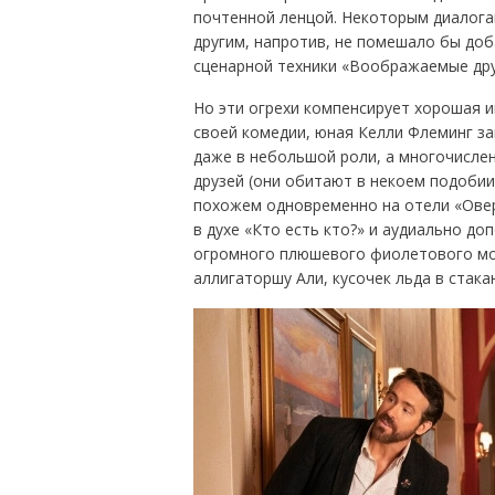
почтенной ленцой. Некоторым диалогам
другим, напротив, не помешало бы доб
сценарной техники «Воображаемые др
Но эти огрехи компенсирует хорошая и
своей комедии, юная Келли Флеминг за
даже в небольшой роли, а многочисле
друзей (они обитают в некоем подобии
похожем одновременно на отели «Овер
в духе «Кто есть кто?» и аудиально д
огромного плюшевого фиолетового мо
аллигаторшу Али, кусочек льда в стакан