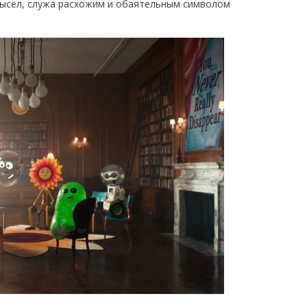
ысел, служа расхожим и обаятельным символом