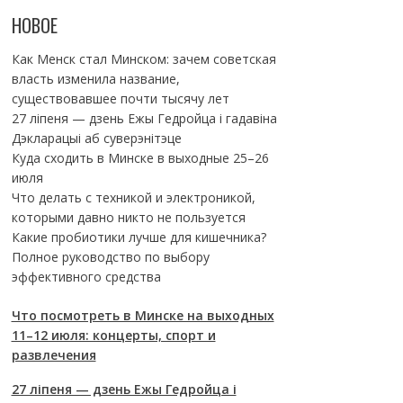
НОВОЕ
Как Менск стал Минском: зачем советская
власть изменила название,
существовавшее почти тысячу лет
27 ліпеня — дзень Ежы Гедройца і гадавіна
Дэкларацыі аб суверэнітэце
Куда сходить в Минске в выходные 25–26
июля
Что делать с техникой и электроникой,
которыми давно никто не пользуется
Какие пробиотики лучше для кишечника?
Полное руководство по выбору
эффективного средства
Что посмотреть в Минске на выходных
11–12 июля: концерты, спорт и
развлечения
27 ліпеня — дзень Ежы Гедройца і