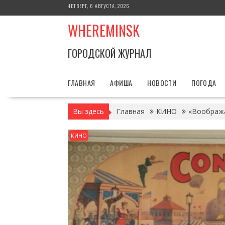
Перейти
ЧЕТВЕРГ, 6 АВГУСТА, 2026
к
WHEREMINSK
содержимому
ГОРОДСКОЙ ЖУРНАЛ
ГЛАВНАЯ
АФИША
НОВОСТИ
ПОГОДА
Вы здесь
Главная
КИНО
«Вообража
КИНО