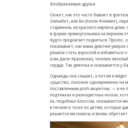
Воображаемые друзья
Сюжет, как это часто бывает в фэнтези
Элизабет, или Би (Келли Флеминг), пер
старинном, из красного кирпича доме,
в форме прямоугольника на верхнем эта
будто предлагает подняться. Пролог,
показывает, как мама девочки умерла о
решила стать взрослой и избавиться о
(сам Джон Красински), человек веселы
сердце. Так девочка и оказывается у б
Однажды она слышит, а потом и видит
существо, похожее одновременно на м
поставленным posh-акцентом, — и ее п
подтяжках и разноцветных носках, кот
их, подобных Блоссом, оказывается м
в печали и тоске по детям, которые да
решается им помочь и вновь обретает 