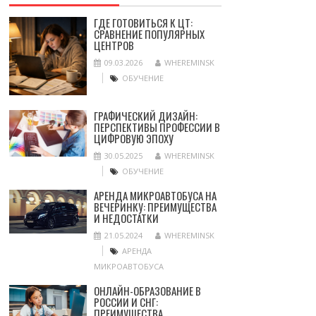
ГДЕ ГОТОВИТЬСЯ К ЦТ:
СРАВНЕНИЕ ПОПУЛЯРНЫХ
ЦЕНТРОВ
09.03.2026
WHEREMINSK
ОБУЧЕНИЕ
ГРАФИЧЕСКИЙ ДИЗАЙН:
ПЕРСПЕКТИВЫ ПРОФЕССИИ В
ЦИФРОВУЮ ЭПОХУ
30.05.2025
WHEREMINSK
ОБУЧЕНИЕ
АРЕНДА МИКРОАВТОБУСА НА
ВЕЧЕРИНКУ: ПРЕИМУЩЕСТВА
И НЕДОСТАТКИ
21.05.2024
WHEREMINSK
АРЕНДА
МИКРОАВТОБУСА
ОНЛАЙН-ОБРАЗОВАНИЕ В
РОССИИ И СНГ:
ПРЕИМУЩЕСТВА