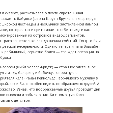
 и сказках, рассказывает о почти сироте. Юная
еезжает к бабушке (Фиона Шоу) в Бруклин, в квартиру в
 с широкой лестницей и необычной застекленной лампой
же, которая так и притягивает к себе взгляд и как
 смонтированный из островков видеофрагментов,
т рака за несколько лет до начала событий. Тогд-то Би и
т детской несерьезности. Однако теперь и папа Элизабет
й и ребячливый, серьезно болен — его ждет операция на
абушки.
 Блоссом (Фиби Уоллер-Бридж) — странное элегантное
ультяшку, балерину и бабочку, говорящую с
риятеля Кэла (Райан Рейнольдс), ворчливого мужчину в
орый, как и Би, способен видеть воображаемых друзей. А
ножество. Узнав, что воображаемые друзья проводят дни
вно выросли и забыли о них, Би с помощью Кэла
связь с детством.