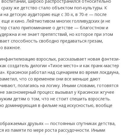
 воспитании, широко распространился относительно
 сразу же детство стало объектом поп-культуры. К
на детскую аудиторию еще с 30-х, в 70-е — после
еще и кино. Лейтмотивом многих голливудских (и не
 пор стало припоминание о детстве — благостном и
удержна и не знает препятствий, но которое при этом
вает способность свободно предаваться грезам,
то важное.
 инфантилизацию взрослых, рассказывает новая фэнтези-
как создатель дилогии «Тихое место» и как пранк-мастер
». Красински работал над сценарием во время локдауна,
заметил, что со временем они все меньше дают
чивают, полагаясь на логику. Иными словами, готовятся
не закономерный процесс вызывал у Красински жгучее
чужим детям о том, что не стоит спешить взрослеть.
вно доминирующая в фильме над искусностью, вообще
оображаемых друзьях — постоянных спутниках детства,
я из памяти по мере роста рассудочности. Иными