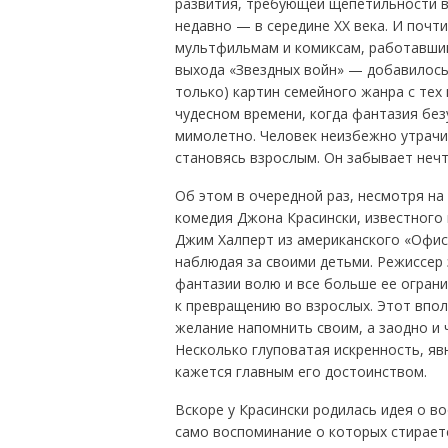
развития, требующей щепетильности в
недавно — в середине XX века. И почти
мультфильмам и комиксам, работавшим 
выхода «Звездных войн» — добавилось 
только) картин семейного жанра с тех
чудесном времени, когда фантазия без
мимолетно. Человек неизбежно утрачи
становясь взрослым. Он забывает неч
Об этом в очередной раз, несмотря на
комедия Джона Красински, известного 
Джим Халперт из американского «Офиса
наблюдая за своими детьми. Режиссер 
фантазии волю и все больше ее ограни
к превращению во взрослых. Этот впол
желание напомнить своим, а заодно и 
Несколько глуповатая искренность, я
кажется главным его достоинством.
Вскоре у Красински родилась идея о в
само воспоминание о которых стираетс