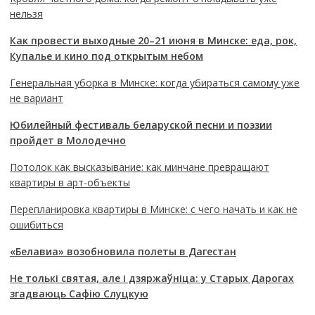
нельзя
Как провести выходные 20–21 июня в Минске: еда, рок,
Купалье и кино под открытым небом
Генеральная уборка в Минске: когда убираться самому уже
не вариант
Юбилейный фестиваль беларуской песни и поэзии
пройдет в Молодечно
Потолок как высказывание: как минчане превращают
квартиры в арт-объекты
Перепланировка квартиры в Минске: с чего начать и как не
ошибиться
«Белавиа» возобновила полеты в Дагестан
Не толькі святая, але і дзяржаўніца: у Старых Дарогах
згадваюць Сафію Слуцкую