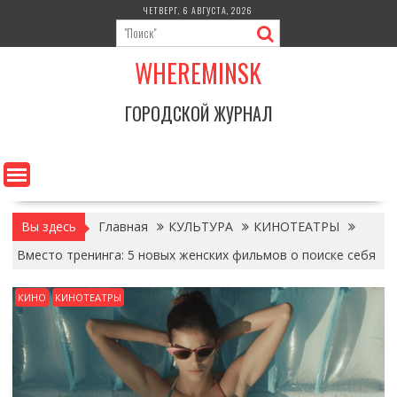
Перейти
ЧЕТВЕРГ, 6 АВГУСТА, 2026
к
содержимому
WHEREMINSK
ГОРОДСКОЙ ЖУРНАЛ
Вы здесь
Главная
КУЛЬТУРА
КИНОТЕАТРЫ
Вместо тренинга: 5 новых женских фильмов о поиске себя
КИНО
КИНОТЕАТРЫ