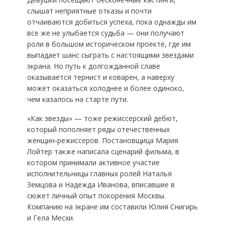
слышат неприятные отказы и почти
отчаиваются добиться успеха, пока однажды им
все же не улыбается судьба — они получают
роли в большом историческом проекте, где им
выпадает шанс сыграть с настоящими звездами
экрана. Но путь к долгожданной славе
оказывается тернист и коварен, а наверху
может оказаться холоднее и более одиноко,
чем казалось на старте пути.
«Как звезды» — тоже режиссерский дебют,
который пополняет ряды отечественных
женщин-режиссеров. Постановщица Мария
Лойтер также написала сценарий фильма, в
котором принимали активное участие
исполнительницы главных ролей Наталья
Земцова и Надежда Иванова, вписавшие в
сюжет личный опыт покорения Москвы.
Компанию на экране им составили Юлия Снигирь
и Гела Месхи.