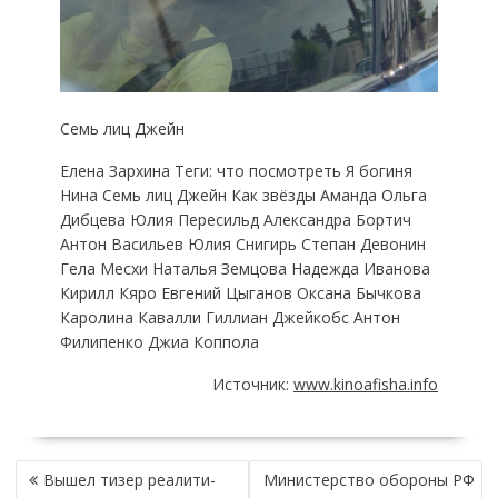
Семь лиц Джейн
Елена Зархина Теги: что посмотреть Я богиня
Нина Семь лиц Джейн Как звёзды Аманда Ольга
Дибцева Юлия Пересильд Александра Бортич
Антон Васильев Юлия Снигирь Степан Девонин
Гела Месхи Наталья Земцова Надежда Иванова
Кирилл Кяро Евгений Цыганов Оксана Бычкова
Каролина Кавалли Гиллиан Джейкобс Антон
Филипенко Джиа Коппола
Источник:
www.kinoafisha.info
НАВИГАЦИЯ
Вышел тизер реалити-
Министерство обороны РФ
ПО