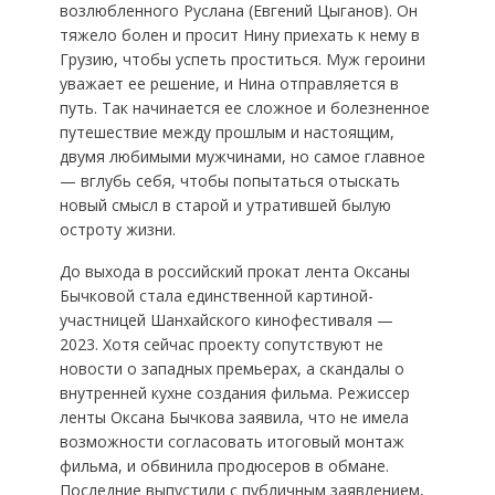
возлюбленного Руслана (Евгений Цыганов). Он
тяжело болен и просит Нину приехать к нему в
Грузию, чтобы успеть проститься. Муж героини
уважает ее решение, и Нина отправляется в
путь. Так начинается ее сложное и болезненное
путешествие между прошлым и настоящим,
двумя любимыми мужчинами, но самое главное
— вглубь себя, чтобы попытаться отыскать
новый смысл в старой и утратившей былую
остроту жизни.
До выхода в российский прокат лента Оксаны
Бычковой стала единственной картиной-
участницей Шанхайского кинофестиваля —
2023. Хотя сейчас проекту сопутствуют не
новости о западных премьерах, а скандалы о
внутренней кухне создания фильма. Режиссер
ленты Оксана Бычкова заявила, что не имела
возможности согласовать итоговый монтаж
фильма, и обвинила продюсеров в обмане.
Последние выпустили с публичным заявлением,