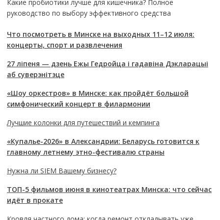
Какие пробиотики лучше для кишечника? Полное
руководство по выбору эффективного средства
Что посмотреть в Минске на выходных 11–12 июля:
концерты, спорт и развлечения
27 ліпеня — дзень Ежы Гедройца і гадавіна Дэкларацыі
аб суверэнітэце
«Шоу оркестров» в Минске: как пройдёт большой
симфонический концерт в филармонии
Лучшие колонки для путешествий и кемпинга
«Купалье-2026» в Александрии: Беларусь готовится к
главному летнему этно-фестивалю страны
Нужна ли SIEM Вашему бизнесу?
ТОП-5 фильмов июня в кинотеатрах Минска: что сейчас
идёт в прокате
Кровля частного дома: когда ремонт откладывать уже