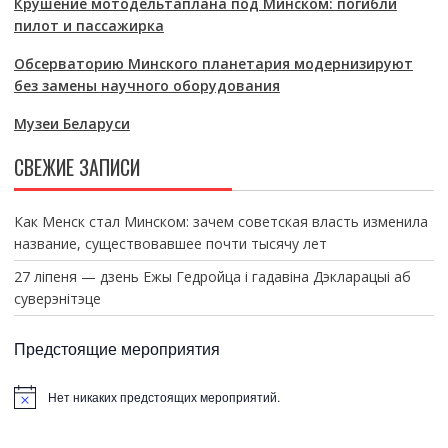
Крушение мотодельтаплана под Минском: погибли
пилот и пассажирка
Обсерваторию Минского планетария модернизируют
без замены научного оборудования
Музеи Беларуси
СВЕЖИЕ ЗАПИСИ
Как Менск стал Минском: зачем советская власть изменила
название, существовавшее почти тысячу лет
27 ліпеня — дзень Ежы Гедройца і гадавіна Дэкларацыі аб
суверэнітэце
Предстоящие мероприятия
Нет никаких предстоящих мероприятий.
З
а
м