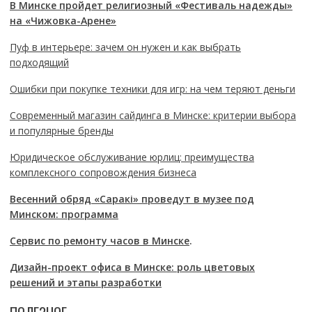
В Минске пройдет религиозный «Фестиваль надежды»
на «Чижовка-Арене»
Пуф в интерьере: зачем он нужен и как выбрать
подходящий
Ошибки при покупке техники для игр: на чем теряют деньги
Современный магазин сайдинга в Минске: критерии выбора
и популярные бренды
Юридическое обслуживание юрлиц: преимущества
комплексного сопровождения бизнеса
Весенний обряд «Саракі» проведут в музее под
Минском: программа
Сервис по ремонту часов в Минске
.
Дизайн-проект офиса в Минске: роль цветовых
решений и этапы разработки